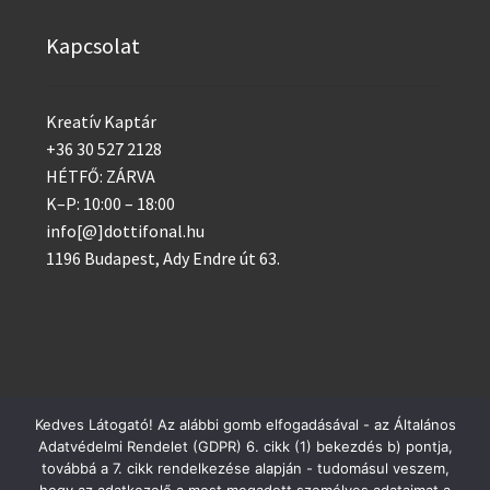
Kapcsolat
Kreatív Kaptár
+36 30 527 2128
HÉTFŐ: ZÁRVA
K–P: 10:00 – 18:00
info[@]dottifonal.hu
1196 Budapest, Ady Endre út 63.
Kedves Látogató! Az alábbi gomb elfogadásával - az Általános
Adatvédelmi Rendelet (GDPR) 6. cikk (1) bekezdés b) pontja,
© 2014 - 2023 Kreatív Kaptár
Postai csomagküldés szerdánként, GLS minden nap!
továbbá a 7. cikk rendelkezése alapján - tudomásul veszem,
Adatvédelem