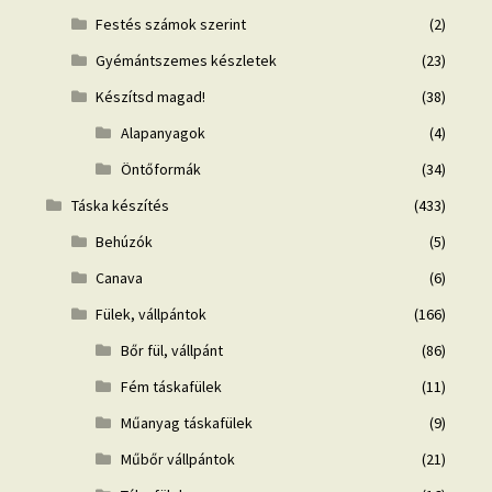
Festés számok szerint
(2)
Gyémántszemes készletek
(23)
Készítsd magad!
(38)
Alapanyagok
(4)
Öntőformák
(34)
Táska készítés
(433)
Behúzók
(5)
Canava
(6)
Fülek, vállpántok
(166)
Bőr fül, vállpánt
(86)
Fém táskafülek
(11)
Műanyag táskafülek
(9)
Műbőr vállpántok
(21)