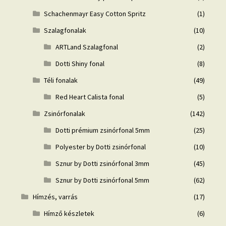
Schachenmayr Easy Cotton Spritz
(1)
Szalagfonalak
(10)
ARTLand Szalagfonal
(2)
Dotti Shiny fonal
(8)
Téli fonalak
(49)
Red Heart Calista fonal
(5)
Zsinórfonalak
(142)
Dotti prémium zsinórfonal 5mm
(25)
Polyester by Dotti zsinórfonal
(10)
Sznur by Dotti zsinórfonal 3mm
(45)
Sznur by Dotti zsinórfonal 5mm
(62)
Hímzés, varrás
(17)
Hímző készletek
(6)