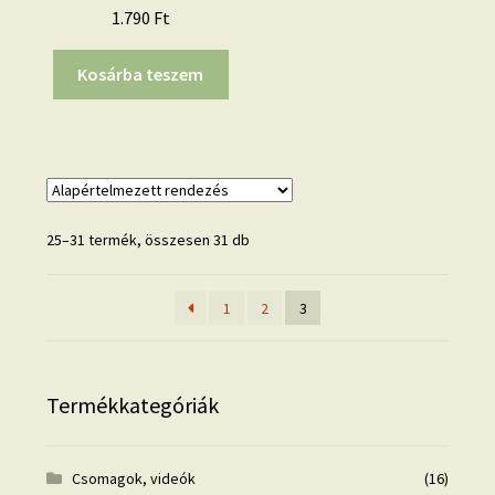
1.790
Ft
Kosárba teszem
25–31 termék, összesen 31 db
1
2
3
Termékkategóriák
Csomagok, videók
(16)