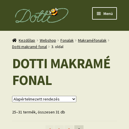
Ugrás
Kilépés
Menü
a
a
navigációhoz
tartalomba
Kezdőlap
Webshop
Fonalak
Makraméfonalak
Dotti makramé fonal
3. oldal
DOTTI MAKRAMÉ
nd
FONAL
u
25–31 termék, összesen 31 db