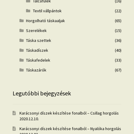
Tálcafülek
(16)
Textil vállpántok
(22)
Horgolható táskaaljak
(65)
Szerelékek
(15)
Táska szettek
(36)
Táskadíszek
(40)
Táskafedelek
(33)
Táskazárók
(67)
Legutóbbi bejegyzések
Karácsonyi díszek készítése fonalból – Csillag horgolás
2020.12.10.
Karácsonyi díszek készítése fonalból – Nyalóka horgolás