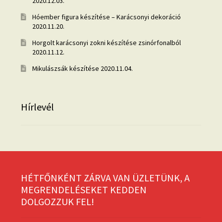
2020.12.03.
Hóember figura készítése – Karácsonyi dekoráció
2020.11.20.
Horgolt karácsonyi zokni készítése zsinórfonalból
2020.11.12.
Mikulászsák készítése
2020.11.04.
Hírlevél
HÉTFŐNKÉNT ZÁRVA VAN ÜZLETÜNK, A
MEGRENDELÉSEKET KEDDEN
DOLGOZZUK FEL!