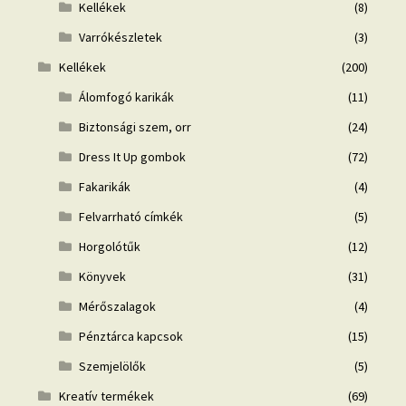
Kellékek
(8)
Varrókészletek
(3)
Kellékek
(200)
Álomfogó karikák
(11)
Biztonsági szem, orr
(24)
Dress It Up gombok
(72)
Fakarikák
(4)
Felvarrható címkék
(5)
Horgolótűk
(12)
Könyvek
(31)
Mérőszalagok
(4)
Pénztárca kapcsok
(15)
Szemjelölők
(5)
Kreatív termékek
(69)