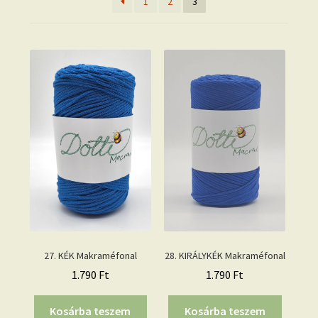
1
2
3
27. KÉK Makraméfonal
28. KIRÁLYKÉK Makraméfonal
1.790
Ft
1.790
Ft
Kosárba teszem
Kosárba teszem