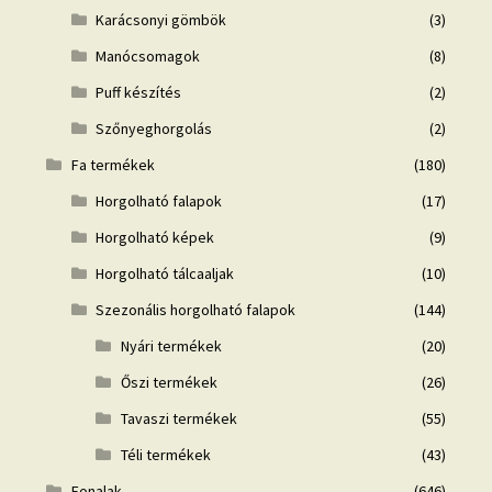
Karácsonyi gömbök
(3)
Manócsomagok
(8)
Puff készítés
(2)
Szőnyeghorgolás
(2)
Fa termékek
(180)
Horgolható falapok
(17)
Horgolható képek
(9)
Horgolható tálcaaljak
(10)
Szezonális horgolható falapok
(144)
Nyári termékek
(20)
Őszi termékek
(26)
Tavaszi termékek
(55)
Téli termékek
(43)
Fonalak
(646)