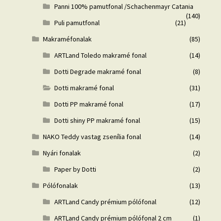
Panni 100% pamutfonal /Schachenmayr Catania
(140)
Puli pamutfonal
(21)
Makraméfonalak
(85)
ARTLand Toledo makramé fonal
(14)
Dotti Degrade makramé fonal
(8)
Dotti makramé fonal
(31)
Dotti PP makramé fonal
(17)
Dotti shiny PP makramé fonal
(15)
NAKO Teddy vastag zsenília fonal
(14)
Nyári fonalak
(2)
Paper by Dotti
(2)
Pólófonalak
(13)
ARTLand Candy prémium pólófonal
(12)
ARTLand Candy prémium pólófonal 2 cm
(1)