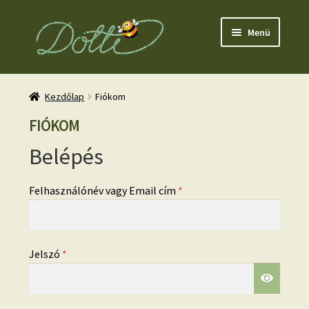
Ugrás
Kilépés
Menü
a
a
navigációhoz
tartalomba
Kezdőlap
Fiókom
FIÓKOM
Belépés
nd
Kötelező
Felhasználónév vagy Email cím
*
u
Kötelező
Jelszó
*