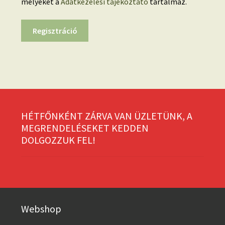
melyeket a
Adatkezelési tájékoztató
tartalmaz.
Regisztráció
HÉTFŐNKÉNT ZÁRVA VAN ÜZLETÜNK, A
MEGRENDELÉSEKET KEDDEN
DOLGOZZUK FEL!
Webshop