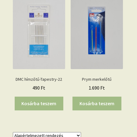
DMC hímzőtű-Tapestry-22
Prym merkelőtű
490
Ft
1.690
Ft
Kosárba teszem
Kosárba teszem