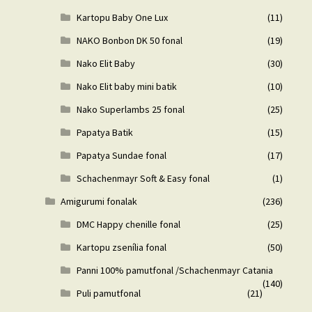
Kartopu Baby One Lux
(11)
NAKO Bonbon DK 50 fonal
(19)
Nako Elit Baby
(30)
Nako Elit baby mini batik
(10)
Nako Superlambs 25 fonal
(25)
Papatya Batik
(15)
Papatya Sundae fonal
(17)
Schachenmayr Soft & Easy fonal
(1)
Amigurumi fonalak
(236)
DMC Happy chenille fonal
(25)
Kartopu zsenília fonal
(50)
Panni 100% pamutfonal /Schachenmayr Catania
(140)
Puli pamutfonal
(21)