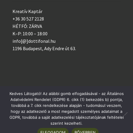
Kreatív Kaptár
+36 30 527 2128
HÉTFŐ: ZÁRVA
K–P: 10:00 – 18:00
info[@]dottifonal.hu
1196 Budapest, Ady Endre út 63.
Kedves Látogató! Az alábbi gomb elfogadásával - az Általános
© 2014 - 2023 Kreatív Kaptár
Adatvédelmi Rendelet (GDPR) 6. cikk (1) bekezdés b) pontja,
Postai csomagküldés szerdánként, GLS minden nap!
továbbá a 7. cikk rendelkezése alapján - tudomásul veszem,
Adatvédelem
hogy az adatkezelő a most megadott személyes adataimat a
Bezárás
GDPR, továbbá a saját adatkezelési tájékoztatójának feltételei
szerint kezelheti.
0
ELFOGADOM
BŐVEBBEN