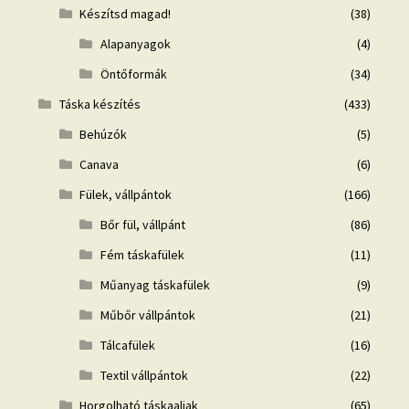
Készítsd magad!
(38)
Alapanyagok
(4)
Öntőformák
(34)
Táska készítés
(433)
Behúzók
(5)
Canava
(6)
Fülek, vállpántok
(166)
Bőr fül, vállpánt
(86)
Fém táskafülek
(11)
Műanyag táskafülek
(9)
Műbőr vállpántok
(21)
Tálcafülek
(16)
Textil vállpántok
(22)
Horgolható táskaaljak
(65)