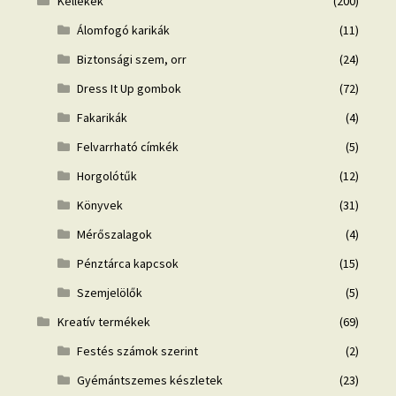
Kellékek
(200)
Álomfogó karikák
(11)
Biztonsági szem, orr
(24)
Dress It Up gombok
(72)
Fakarikák
(4)
Felvarrható címkék
(5)
Horgolótűk
(12)
Könyvek
(31)
Mérőszalagok
(4)
Pénztárca kapcsok
(15)
Szemjelölők
(5)
Kreatív termékek
(69)
Festés számok szerint
(2)
Gyémántszemes készletek
(23)