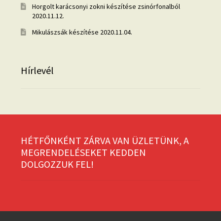
Horgolt karácsonyi zokni készítése zsinórfonalból
2020.11.12.
Mikulászsák készítése
2020.11.04.
Hírlevél
HÉTFŐNKÉNT ZÁRVA VAN ÜZLETÜNK, A
MEGRENDELÉSEKET KEDDEN
DOLGOZZUK FEL!