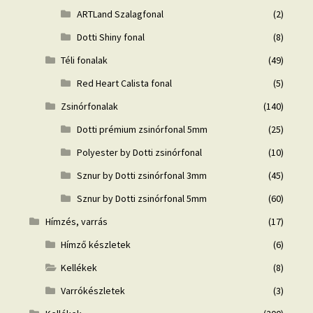
ARTLand Szalagfonal
(2)
Dotti Shiny fonal
(8)
Téli fonalak
(49)
Red Heart Calista fonal
(5)
Zsinórfonalak
(140)
Dotti prémium zsinórfonal 5mm
(25)
Polyester by Dotti zsinórfonal
(10)
Sznur by Dotti zsinórfonal 3mm
(45)
Sznur by Dotti zsinórfonal 5mm
(60)
Hímzés, varrás
(17)
Hímző készletek
(6)
Kellékek
(8)
Varrókészletek
(3)