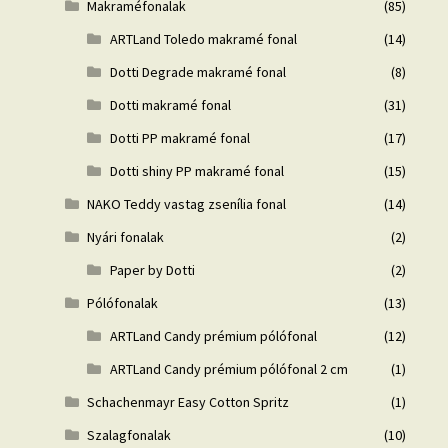
Makraméfonalak
(85)
ARTLand Toledo makramé fonal
(14)
Dotti Degrade makramé fonal
(8)
Dotti makramé fonal
(31)
Dotti PP makramé fonal
(17)
Dotti shiny PP makramé fonal
(15)
NAKO Teddy vastag zsenília fonal
(14)
Nyári fonalak
(2)
Paper by Dotti
(2)
Pólófonalak
(13)
ARTLand Candy prémium pólófonal
(12)
ARTLand Candy prémium pólófonal 2 cm
(1)
Schachenmayr Easy Cotton Spritz
(1)
Szalagfonalak
(10)