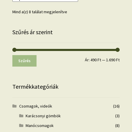
Mind a(z) 8 találat megjelenítve
Szűrés ár szerint
Min
Max
Ár:
490 Ft
—
1.690 Ft
Szűrés
ár
ár
Termékkategóriák
Csomagok, videók
(16)
Karácsonyi gömbök
(3)
Manócsomagok
(8)