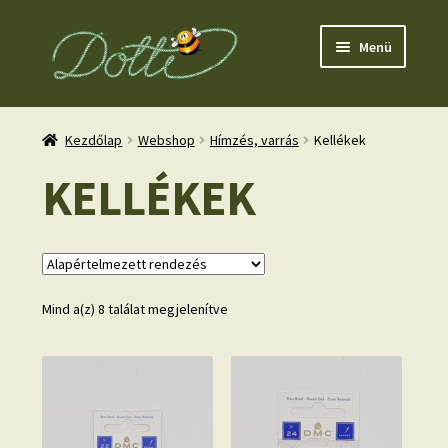
Ugrás
Kilépés
Menü
a
a
navigációhoz
tartalomba
Kezdőlap
Webshop
Hímzés, varrás
Kellékek
KELLÉKEK
nd
u
Mind a(z) 8 találat megjelenítve