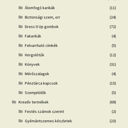
Álomfogó karikák
(11)
Biztonsági szem, orr
(24)
Dress It Up gombok
(72)
Fakarikák
(4)
Felvarrható címkék
(5)
Horgolótűk
(12)
Könyvek
(31)
Mérőszalagok
(4)
Pénztárca kapcsok
(15)
Szemjelölők
(5)
Kreatív termékek
(69)
Festés számok szerint
(2)
Gyémántszemes készletek
(23)