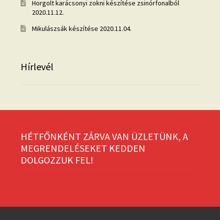
Horgolt karácsonyi zokni készítése zsinórfonalból
2020.11.12.
Mikulászsák készítése
2020.11.04.
Hírlevél
HÉTFŐNKÉNT ZÁRVA VAN ÜZLETÜNK, A
MEGRENDELÉSEKET KEDDEN
DOLGOZZUK FEL!