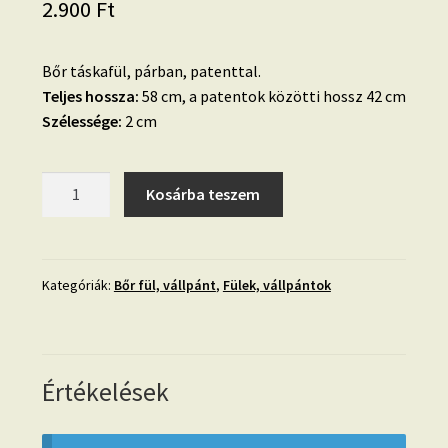
2.900
Ft
Bőr táskafül, párban, patenttal.
Teljes hossza:
58 cm, a patentok közötti hossz 42 cm
Szélessége:
2 cm
Dotti
Kosárba teszem
vörös
bőr
táskafül,
párban,
Kategóriák:
Bőr fül, vállpánt
,
Fülek, vállpántok
patenttal
42
cm
mennyiség
Értékelések