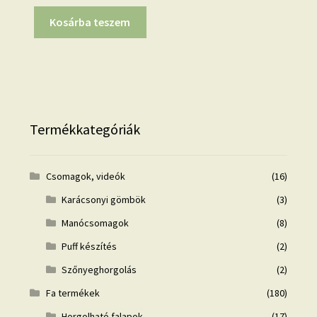
Kosárba teszem
Termékkategóriák
Csomagok, videók
(16)
Karácsonyi gömbök
(3)
Manócsomagok
(8)
Puff készítés
(2)
Szőnyeghorgolás
(2)
Fa termékek
(180)
Horgolható falapok
(17)