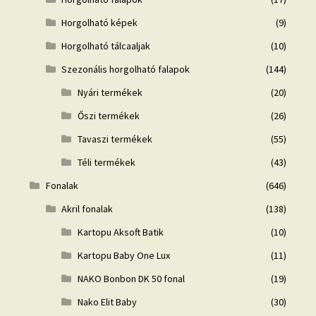
Horgolható képek
(9)
Horgolható tálcaaljak
(10)
Szezonális horgolható falapok
(144)
Nyári termékek
(20)
Őszi termékek
(26)
Tavaszi termékek
(55)
Téli termékek
(43)
Fonalak
(646)
Akril fonalak
(138)
Kartopu Aksoft Batik
(10)
Kartopu Baby One Lux
(11)
NAKO Bonbon DK 50 fonal
(19)
Nako Elit Baby
(30)