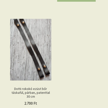
Dotti rokokó ezüst bőr
táskafül, párban, patenttal
30 cm
2.700
Ft