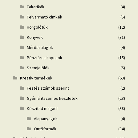
Fakarikák
(4)
Felvarrható címkék
(5)
Horgolótűk
(12)
Könyvek
(31)
Mérőszalagok
(4)
Pénztárca kapcsok
(15)
Szemjelölők
(5)
Kreatív termékek
(69)
Festés számok szerint
(2)
Gyémántszemes készletek
(23)
Készítsd magad!
(38)
Alapanyagok
(4)
Öntőformák
(34)