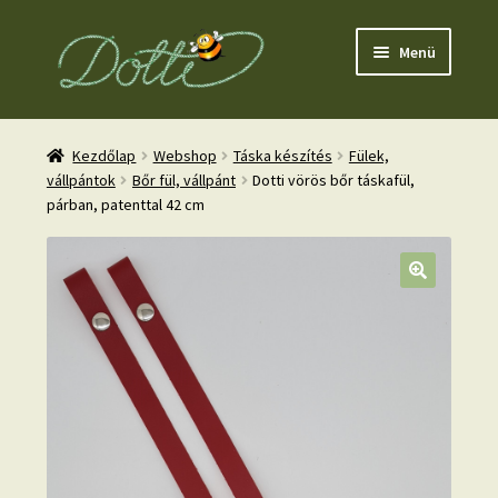
Ugrás
Kilépés
Menü
a
a
navigációhoz
tartalomba
Kezdőlap
Webshop
Táska készítés
Fülek,
vállpántok
Bőr fül, vállpánt
Dotti vörös bőr táskafül,
párban, patenttal 42 cm
nd
u