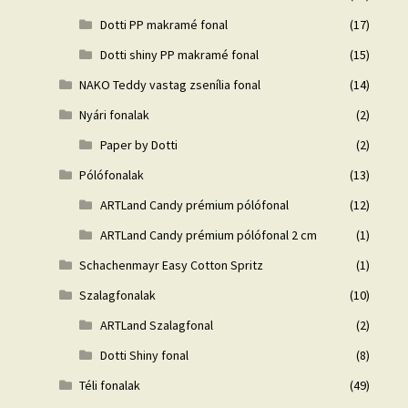
Dotti PP makramé fonal
(17)
Dotti shiny PP makramé fonal
(15)
NAKO Teddy vastag zsenília fonal
(14)
Nyári fonalak
(2)
Paper by Dotti
(2)
Pólófonalak
(13)
ARTLand Candy prémium pólófonal
(12)
ARTLand Candy prémium pólófonal 2 cm
(1)
Schachenmayr Easy Cotton Spritz
(1)
Szalagfonalak
(10)
ARTLand Szalagfonal
(2)
Dotti Shiny fonal
(8)
Téli fonalak
(49)