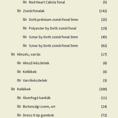
Red Heart Calista fonal
(5)
Zsinórfonalak
(142)
Dotti prémium zsinórfonal 5mm
(25)
Polyester by Dotti zsinórfonal
(10)
Sznur by Dotti zsinórfonal 3mm
(45)
Sznur by Dotti zsinórfonal 5mm
(62)
Hímzés, varrás
(17)
Hímző készletek
(6)
Kellékek
(8)
Varrókészletek
(3)
Kellékek
(200)
Álomfogó karikák
(11)
Biztonsági szem, orr
(24)
Dress It Up gombok
(72)