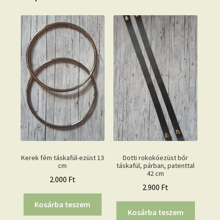
Kerek fém táskafül-ezüst 13
Dotti rokokóezüst bőr
cm
táskafül, párban, patenttal
42 cm
2.000
Ft
2.900
Ft
Kosárba teszem
Kosárba teszem