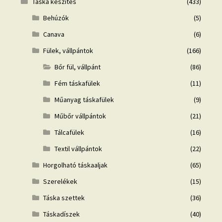
Táska készítés
(433)
Behúzók
(5)
Canava
(6)
Fülek, vállpántok
(166)
Bőr fül, vállpánt
(86)
Fém táskafülek
(11)
Műanyag táskafülek
(9)
Műbőr vállpántok
(21)
Tálcafülek
(16)
Textil vállpántok
(22)
Horgolható táskaaljak
(65)
Szerelékek
(15)
Táska szettek
(36)
Táskadíszek
(40)