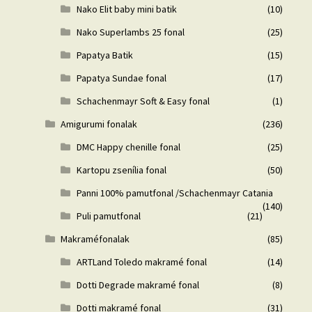
Nako Elit baby mini batik
(10)
Nako Superlambs 25 fonal
(25)
Papatya Batik
(15)
Papatya Sundae fonal
(17)
Schachenmayr Soft & Easy fonal
(1)
Amigurumi fonalak
(236)
DMC Happy chenille fonal
(25)
Kartopu zsenília fonal
(50)
Panni 100% pamutfonal /Schachenmayr Catania
(140)
Puli pamutfonal
(21)
Makraméfonalak
(85)
ARTLand Toledo makramé fonal
(14)
Dotti Degrade makramé fonal
(8)
Dotti makramé fonal
(31)