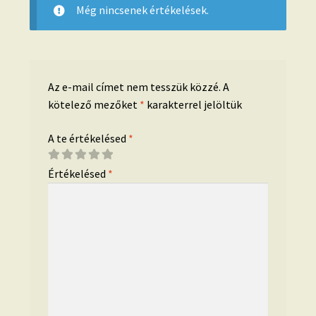
Még nincsenek értékelések.
Az e-mail címet nem tesszük közzé.
A
kötelező mezőket
*
karakterrel jelöltük
A te értékelésed
*
Értékelésed
*