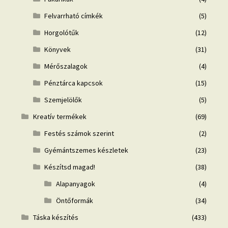
Felvarrható címkék
(5)
Horgolótűk
(12)
Könyvek
(31)
Mérőszalagok
(4)
Pénztárca kapcsok
(15)
Szemjelölők
(5)
Kreatív termékek
(69)
Festés számok szerint
(2)
Gyémántszemes készletek
(23)
Készítsd magad!
(38)
Alapanyagok
(4)
Öntőformák
(34)
Táska készítés
(433)