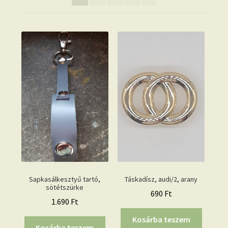
Sapkasálkesztyű tartó,
Táskadísz, audi/2, arany
sötétszürke
690
Ft
1.690
Ft
Kosárba teszem
Kosárba teszem