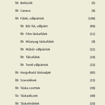
Behúzók
(5)
Canava
(6)
Fülek, vállpántok
(166)
Bőr fül, vállpánt
(86)
Fém táskafülek
(11)
Műanyag táskafülek
(9)
Műbőr vállpántok
(21)
Tálcafülek
(16)
Textil vállpántok
(22)
Horgolható táskaaljak
(65)
Szerelékek
(15)
Táska szettek
(36)
Táskadíszek
(40)
Táskafedelek
(33)