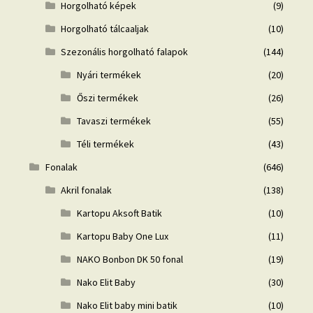
Horgolható képek
(9)
Horgolható tálcaaljak
(10)
Szezonális horgolható falapok
(144)
Nyári termékek
(20)
Őszi termékek
(26)
Tavaszi termékek
(55)
Téli termékek
(43)
Fonalak
(646)
Akril fonalak
(138)
Kartopu Aksoft Batik
(10)
Kartopu Baby One Lux
(11)
NAKO Bonbon DK 50 fonal
(19)
Nako Elit Baby
(30)
Nako Elit baby mini batik
(10)