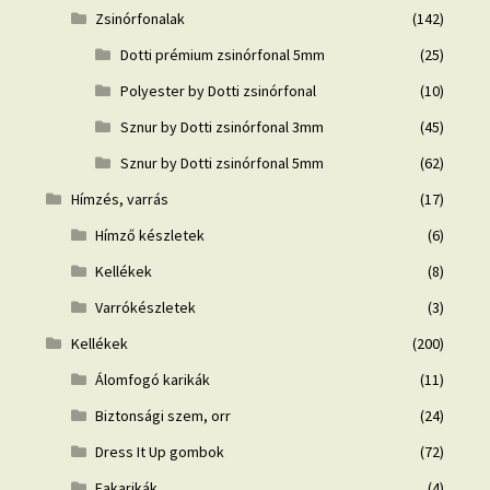
Zsinórfonalak
(142)
Dotti prémium zsinórfonal 5mm
(25)
Polyester by Dotti zsinórfonal
(10)
Sznur by Dotti zsinórfonal 3mm
(45)
Sznur by Dotti zsinórfonal 5mm
(62)
Hímzés, varrás
(17)
Hímző készletek
(6)
Kellékek
(8)
Varrókészletek
(3)
Kellékek
(200)
Álomfogó karikák
(11)
Biztonsági szem, orr
(24)
Dress It Up gombok
(72)
Fakarikák
(4)