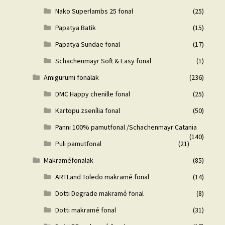
Nako Superlambs 25 fonal
(25)
Papatya Batik
(15)
Papatya Sundae fonal
(17)
Schachenmayr Soft & Easy fonal
(1)
Amigurumi fonalak
(236)
DMC Happy chenille fonal
(25)
Kartopu zsenília fonal
(50)
Panni 100% pamutfonal /Schachenmayr Catania
(140)
Puli pamutfonal
(21)
Makraméfonalak
(85)
ARTLand Toledo makramé fonal
(14)
Dotti Degrade makramé fonal
(8)
Dotti makramé fonal
(31)