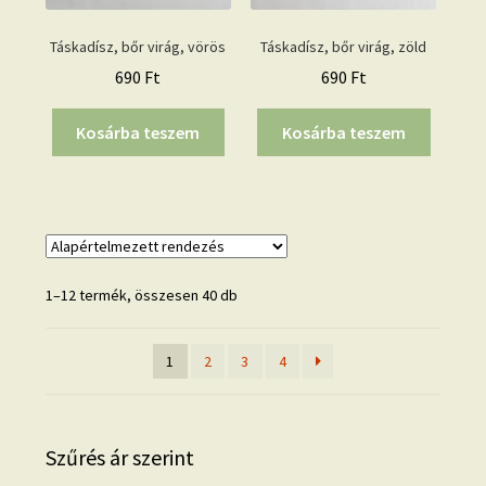
Táskadísz, bőr virág, vörös
Táskadísz, bőr virág, zöld
690
Ft
690
Ft
Kosárba teszem
Kosárba teszem
1–12 termék, összesen 40 db
1
2
3
4
Szűrés ár szerint