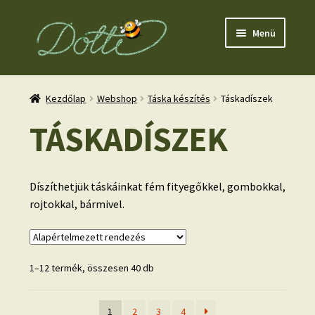
Ugrás
Kilépés
Menü
a
a
navigációhoz
tartalomba
Kezdőlap
Webshop
Táska készítés
Táskadíszek
TÁSKADÍSZEK
nd
Díszíthetjük táskáinkat fém fityegőkkel, gombokkal,
u
rojtokkal, bármivel.
1–12 termék, összesen 40 db
1
2
3
4