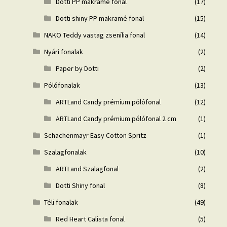
Dotti PP makramé fonal
(17)
Dotti shiny PP makramé fonal
(15)
NAKO Teddy vastag zsenília fonal
(14)
Nyári fonalak
(2)
Paper by Dotti
(2)
Pólófonalak
(13)
ARTLand Candy prémium pólófonal
(12)
ARTLand Candy prémium pólófonal 2 cm
(1)
Schachenmayr Easy Cotton Spritz
(1)
Szalagfonalak
(10)
ARTLand Szalagfonal
(2)
Dotti Shiny fonal
(8)
Téli fonalak
(49)
Red Heart Calista fonal
(5)