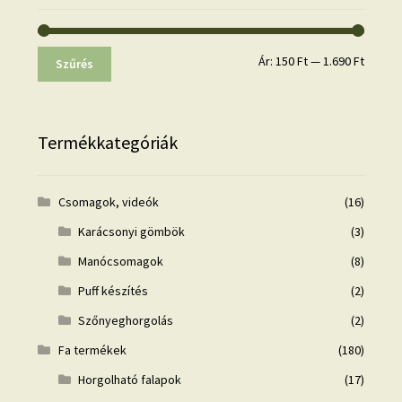
Min
Max
Ár:
150 Ft
—
1.690 Ft
Szűrés
ár
ár
Termékkategóriák
Csomagok, videók
(16)
Karácsonyi gömbök
(3)
Manócsomagok
(8)
Puff készítés
(2)
Szőnyeghorgolás
(2)
Fa termékek
(180)
Horgolható falapok
(17)