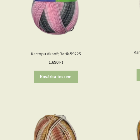
Kar
Kartopu Aksoft Batik-59225
1.690
Ft
Kosárba teszem