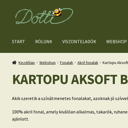
Ugrás
Kilépés
a
a
navigációhoz
tartalomba
START
RÓLUNK
VISZONTELADÓK
WEBSHOP
Kezdőlap
Webshop
Fonalak
Akril fonalak
Kartopu Aksoft
KARTOPU AKSOFT B
Akik szeretik a színátmenetes fonalakat, azoknak jó szívve
100% akril fonal, amely kiválóan alkalmas, takarók, ruhan
ajánlott.