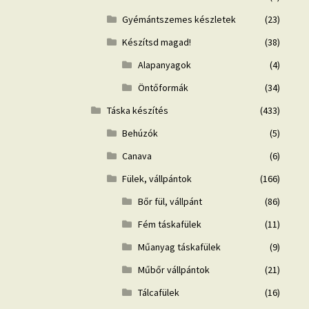
Gyémántszemes készletek
(23)
Készítsd magad!
(38)
Alapanyagok
(4)
Öntőformák
(34)
Táska készítés
(433)
Behúzók
(5)
Canava
(6)
Fülek, vállpántok
(166)
Bőr fül, vállpánt
(86)
Fém táskafülek
(11)
Műanyag táskafülek
(9)
Műbőr vállpántok
(21)
Tálcafülek
(16)