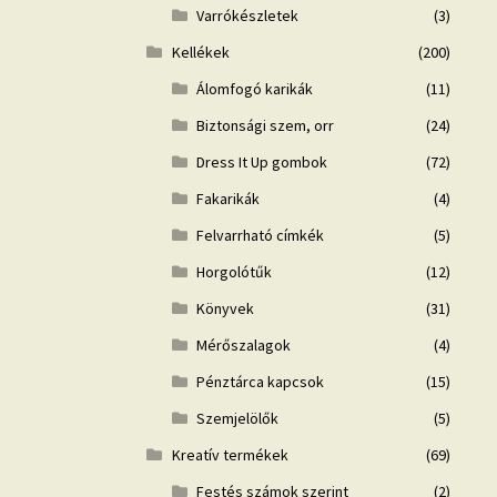
Varrókészletek
(3)
Kellékek
(200)
Álomfogó karikák
(11)
Biztonsági szem, orr
(24)
Dress It Up gombok
(72)
Fakarikák
(4)
Felvarrható címkék
(5)
Horgolótűk
(12)
Könyvek
(31)
Mérőszalagok
(4)
Pénztárca kapcsok
(15)
Szemjelölők
(5)
Kreatív termékek
(69)
Festés számok szerint
(2)