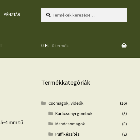
Keresés
Keresés
PÉNZTÁR
a
következőre:
T
0
Ft
0 termék
Termékkategóriák
Csomagok, videók
(16)
Karácsonyi gömbök
(3)
3,5-4 mm tű
Manócsomagok
(8)
Puff készítés
(2)