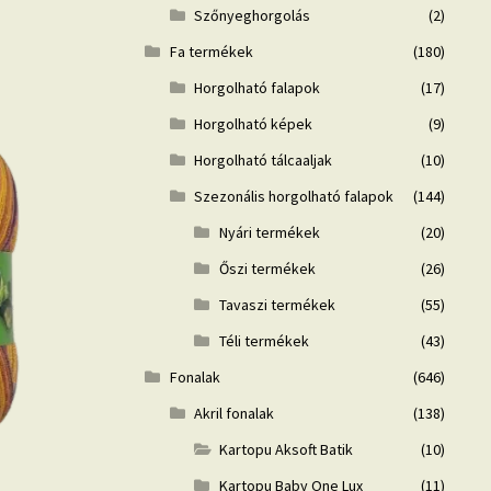
Szőnyeghorgolás
(2)
Fa termékek
(180)
Horgolható falapok
(17)
Horgolható képek
(9)
Horgolható tálcaaljak
(10)
Szezonális horgolható falapok
(144)
Nyári termékek
(20)
Őszi termékek
(26)
Tavaszi termékek
(55)
Téli termékek
(43)
Fonalak
(646)
Akril fonalak
(138)
Kartopu Aksoft Batik
(10)
Kartopu Baby One Lux
(11)