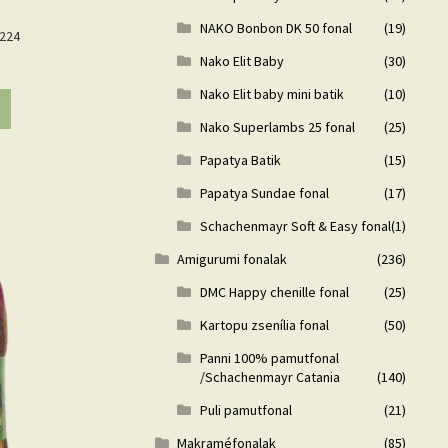
NAKO Bonbon DK 50 fonal
(19)
9224
Nako Elit Baby
(30)
Nako Elit baby mini batik
(10)
Nako Superlambs 25 fonal
(25)
Papatya Batik
(15)
Papatya Sundae fonal
(17)
Schachenmayr Soft & Easy fonal
(1)
Amigurumi fonalak
(236)
DMC Happy chenille fonal
(25)
Kartopu zsenília fonal
(50)
Panni 100% pamutfonal
/Schachenmayr Catania
(140)
Puli pamutfonal
(21)
Makraméfonalak
(85)