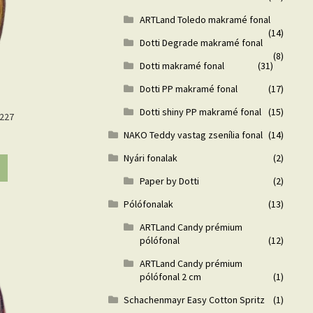
ARTLand Toledo makramé fonal
(14)
Dotti Degrade makramé fonal
(8)
Dotti makramé fonal
(31)
Dotti PP makramé fonal
(17)
Dotti shiny PP makramé fonal
(15)
9227
NAKO Teddy vastag zsenília fonal
(14)
Nyári fonalak
(2)
Paper by Dotti
(2)
Pólófonalak
(13)
ARTLand Candy prémium
pólófonal
(12)
ARTLand Candy prémium
pólófonal 2 cm
(1)
Schachenmayr Easy Cotton Spritz
(1)