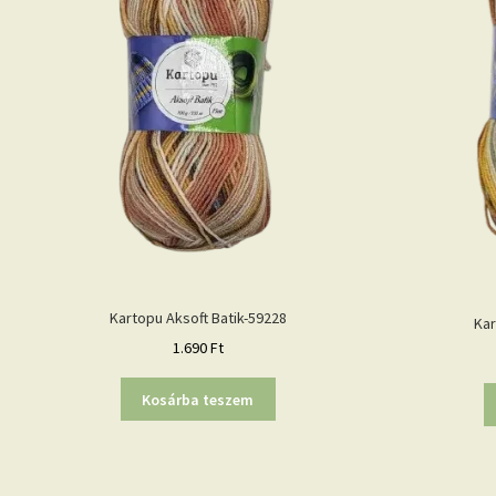
Kartopu Aksoft Batik-59228
Kar
1.690
Ft
Kosárba teszem