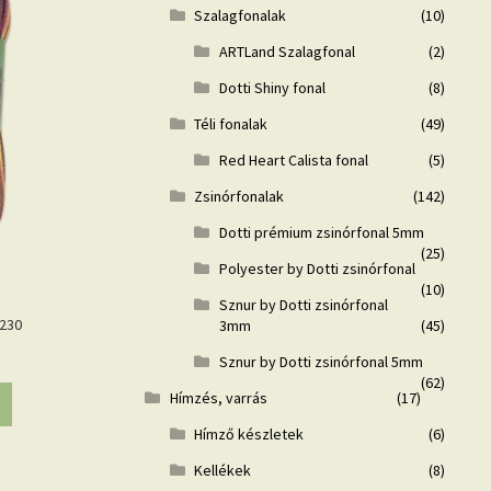
Szalagfonalak
(10)
ARTLand Szalagfonal
(2)
Dotti Shiny fonal
(8)
Téli fonalak
(49)
Red Heart Calista fonal
(5)
Zsinórfonalak
(142)
Dotti prémium zsinórfonal 5mm
(25)
Polyester by Dotti zsinórfonal
(10)
Sznur by Dotti zsinórfonal
9230
3mm
(45)
Sznur by Dotti zsinórfonal 5mm
(62)
Hímzés, varrás
(17)
Hímző készletek
(6)
Kellékek
(8)