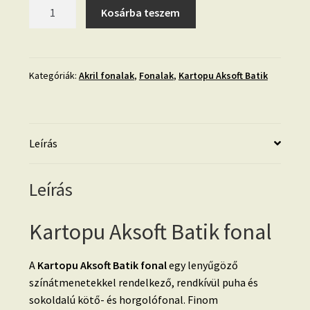
Kartopu
Kosárba teszem
Aksoft
Batik-
59224
mennyiség
Kategóriák:
Akril fonalak
,
Fonalak
,
Kartopu Aksoft Batik
Leírás
Leírás
Kartopu Aksoft Batik fonal
A
Kartopu Aksoft Batik fonal
egy lenyűgöző
színátmenetekkel rendelkező, rendkívül puha és
sokoldalú kötő- és horgolófonal. Finom