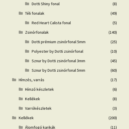
Dotti Shiny fonal
(8)
Téli fonalak
(49)
Red Heart Calista fonal
(5)
Zsinórfonalak
(140)
Dotti prémium zsinórfonal 5mm
(25)
Polyester by Dotti zsinórfonal
(10)
Sznur by Dotti zsinórfonal 3mm
(45)
Sznur by Dotti zsinórfonal 5mm
(60)
Hímzés, varrás
(17)
Hímző készletek
(6)
Kellékek
(8)
Varrókészletek
(3)
Kellékek
(200)
Álomfogó karikák
(11)