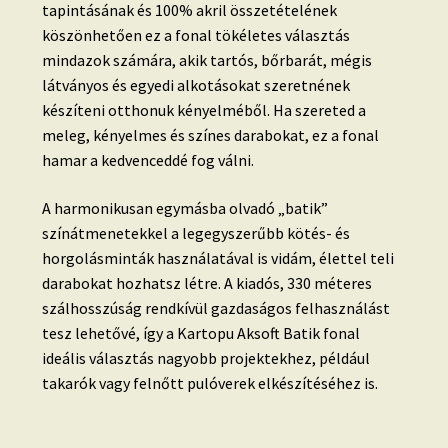
tapintásának és 100% akril összetételének
köszönhetően ez a fonal tökéletes választás
mindazok számára, akik tartós, bőrbarát, mégis
látványos és egyedi alkotásokat szeretnének
készíteni otthonuk kényelméből. Ha szereted a
meleg, kényelmes és színes darabokat, ez a fonal
hamar a kedvenceddé fog válni.
A harmonikusan egymásba olvadó „batik”
színátmenetekkel a legegyszerűbb kötés- és
horgolásminták használatával is vidám, élettel teli
darabokat hozhatsz létre. A kiadós, 330 méteres
szálhosszúság rendkívül gazdaságos felhasználást
tesz lehetővé, így a Kartopu Aksoft Batik fonal
ideális választás nagyobb projektekhez, például
takarók vagy felnőtt pulóverek elkészítéséhez is.