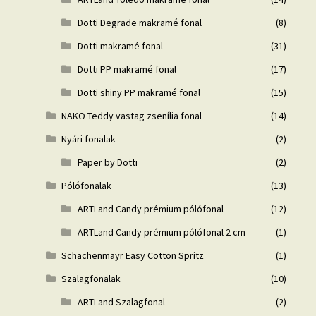
Dotti Degrade makramé fonal
(8)
Dotti makramé fonal
(31)
Dotti PP makramé fonal
(17)
Dotti shiny PP makramé fonal
(15)
NAKO Teddy vastag zsenília fonal
(14)
Nyári fonalak
(2)
Paper by Dotti
(2)
Pólófonalak
(13)
ARTLand Candy prémium pólófonal
(12)
ARTLand Candy prémium pólófonal 2 cm
(1)
Schachenmayr Easy Cotton Spritz
(1)
Szalagfonalak
(10)
ARTLand Szalagfonal
(2)