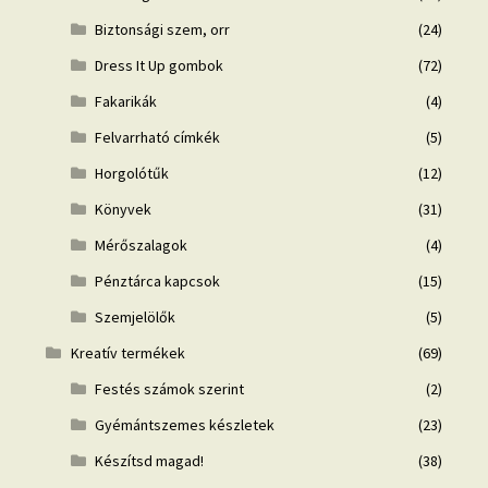
Biztonsági szem, orr
(24)
Dress It Up gombok
(72)
Fakarikák
(4)
Felvarrható címkék
(5)
Horgolótűk
(12)
Könyvek
(31)
Mérőszalagok
(4)
Pénztárca kapcsok
(15)
Szemjelölők
(5)
Kreatív termékek
(69)
Festés számok szerint
(2)
Gyémántszemes készletek
(23)
Készítsd magad!
(38)