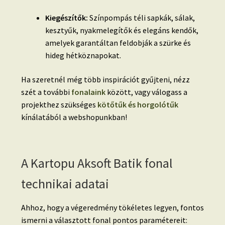
Kiegészítők:
Színpompás téli sapkák, sálak,
kesztyűk, nyakmelegítők és elegáns kendők,
amelyek garantáltan feldobják a szürke és
hideg hétköznapokat.
Ha szeretnél még több inspirációt gyűjteni, nézz
szét a további
fonalaink
között, vagy válogass a
projekthez szükséges
kötőtűk és horgolótűk
kínálatából a webshopunkban!
A Kartopu Aksoft Batik fonal
technikai adatai
Ahhoz, hogy a végeredmény tökéletes legyen, fontos
ismerni a választott fonal pontos paramétereit: