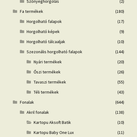
Szőnyeghorgolás
(2)
Fa termékek
(180)
Horgolható falapok
(17)
Horgolható képek
(9)
Horgolható tálcaaljak
(10)
Szezonális horgolható falapok
(144)
Nyári termékek
(20)
Őszi termékek
(26)
Tavaszi termékek
(55)
Téli termékek
(43)
Fonalak
(644)
Akril fonalak
(138)
Kartopu Aksoft Batik
(10)
Kartopu Baby One Lux
(11)