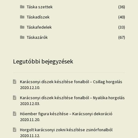
Táska szettek
(36)
Táskadíszek
(40)
Táskafedelek
(33)
Táskazárók
(67)
Legutóbbi bejegyzések
Karácsonyi díszek készítése fonalból – Csillag horgolás
2020.12.10.
Karácsonyi díszek készítése fonalból – Nyalóka horgolás
2020.12.03.
Hóember figura készítése – Karácsonyi dekoráció
2020.11.20.
Horgolt karácsonyi zokni készítése zsinórfonalból
2020.11.12.