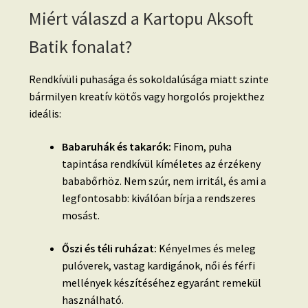
Miért válaszd a Kartopu Aksoft
Batik fonalat?
Rendkívüli puhasága és sokoldalúsága miatt szinte
bármilyen kreatív kötős vagy horgolós projekthez
ideális:
Babaruhák és takarók:
Finom, puha
tapintása rendkívül kíméletes az érzékeny
bababőrhöz. Nem szúr, nem irritál, és ami a
legfontosabb: kiválóan bírja a rendszeres
mosást.
Őszi és téli ruházat:
Kényelmes és meleg
pulóverek, vastag kardigánok, női és férfi
mellények készítéséhez egyaránt remekül
használható.