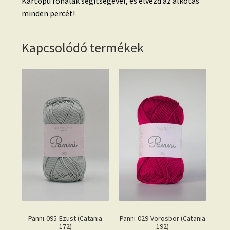
Kartopu fonalak segítségével, és élvezd az alkotás
minden percét!
Kapcsolódó termékek
Panni-095-Ezüst (Catania
Panni-029-Vörösbor (Catania
172)
192)