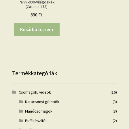
Panni-090-Világoskék
(Catania 173)
890
Ft
Kosárba teszem
Termékkategóriák
Csomagok, videók
(16)
Karácsonyi gömbök
(3)
Manócsomagok
(8)
Puff készítés
(2)