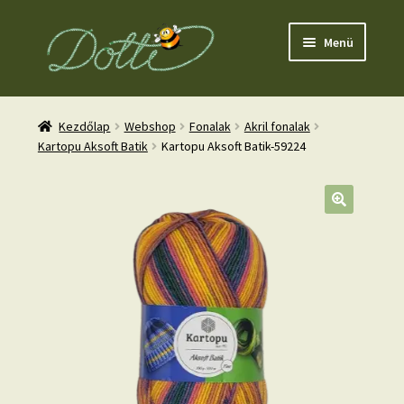
Ugrás
Kilépés
Menü
a
a
navigációhoz
tartalomba
Kezdőlap
Webshop
Fonalak
Akril fonalak
Kartopu Aksoft Batik
Kartopu Aksoft Batik-59224
nd
u