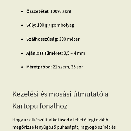
Összetétel:
100% akril
Súly:
100 g / gombolyag
Szálhosszúság:
330 méter
Ajánlott tűméret:
3,5 – 4 mm
Méretpróba:
21 szem, 35 sor
Kezelési és mosási útmutató a
Kartopu fonalhoz
Hogy az elkészült alkotásod a lehető legtovább
megőrizze lenyűgöző puhaságát, ragyogó színét és