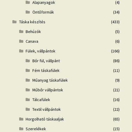
Alapanyagok
(4)
Öntőformák
(34)
Táska készítés
(433)
Behúzók
(5)
Canava
(6)
Fülek, vállpántok
(166)
Bőr fül, vállpánt
(86)
Fém táskafülek
(11)
Műanyag táskafülek
(9)
Műbőr vállpántok
(21)
Tálcafülek
(16)
Textil vállpántok
(22)
Horgolható táskaaljak
(65)
Szerelékek
(15)