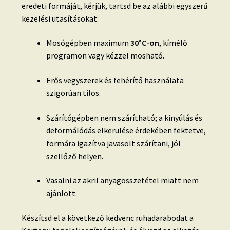
eredeti formáját, kérjük, tartsd be az alábbi egyszerű
kezelési utasításokat:
Mosógépben maximum
30°C-on
, kímélő
programon vagy kézzel mosható.
Erős vegyszerek és fehérítő használata
szigorúan tilos.
Szárítógépben nem szárítható; a kinyúlás és
deformálódás elkerülése érdekében fektetve,
formára igazítva javasolt szárítani, jól
szellőző helyen.
Vasalni az akril anyagösszetétel miatt nem
ajánlott.
Készítsd el a következő kedvenc ruhadarabodat a