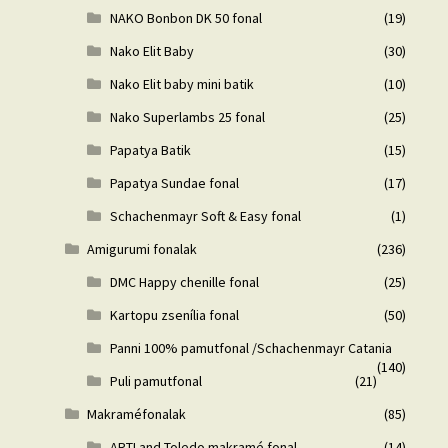
NAKO Bonbon DK 50 fonal
(19)
Nako Elit Baby
(30)
Nako Elit baby mini batik
(10)
Nako Superlambs 25 fonal
(25)
Papatya Batik
(15)
Papatya Sundae fonal
(17)
Schachenmayr Soft & Easy fonal
(1)
Amigurumi fonalak
(236)
DMC Happy chenille fonal
(25)
Kartopu zsenília fonal
(50)
Panni 100% pamutfonal /Schachenmayr Catania
(140)
Puli pamutfonal
(21)
Makraméfonalak
(85)
ARTLand Toledo makramé fonal
(14)