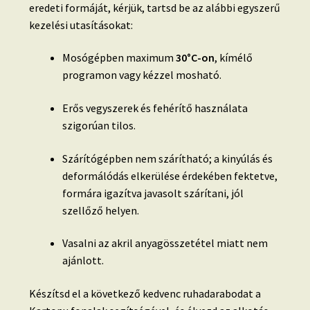
eredeti formáját, kérjük, tartsd be az alábbi egyszerű
kezelési utasításokat:
Mosógépben maximum
30°C-on
, kímélő
programon vagy kézzel mosható.
Erős vegyszerek és fehérítő használata
szigorúan tilos.
Szárítógépben nem szárítható; a kinyúlás és
deformálódás elkerülése érdekében fektetve,
formára igazítva javasolt szárítani, jól
szellőző helyen.
Vasalni az akril anyagösszetétel miatt nem
ajánlott.
Készítsd el a következő kedvenc ruhadarabodat a