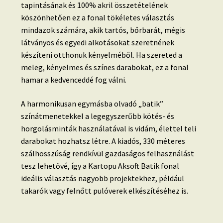
tapintásának és 100% akril összetételének
köszönhetően ez a fonal tökéletes választás
mindazok számára, akik tartós, bőrbarát, mégis
látványos és egyedi alkotásokat szeretnének
készíteni otthonuk kényelméből. Ha szereted a
meleg, kényelmes és színes darabokat, ez a fonal
hamar a kedvenceddé fog válni.
A harmonikusan egymásba olvadó „batik”
színátmenetekkel a legegyszerűbb kötés- és
horgolásminták használatával is vidám, élettel teli
darabokat hozhatsz létre. A kiadós, 330 méteres
szálhosszúság rendkívül gazdaságos felhasználást
tesz lehetővé, így a Kartopu Aksoft Batik fonal
ideális választás nagyobb projektekhez, például
takarók vagy felnőtt pulóverek elkészítéséhez is.