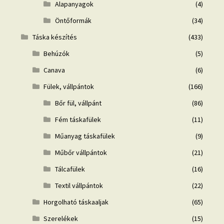
Alapanyagok
(4)
Öntőformák
(34)
Táska készítés
(433)
Behúzók
(5)
Canava
(6)
Fülek, vállpántok
(166)
Bőr fül, vállpánt
(86)
Fém táskafülek
(11)
Műanyag táskafülek
(9)
Műbőr vállpántok
(21)
Tálcafülek
(16)
Textil vállpántok
(22)
Horgolható táskaaljak
(65)
Szerelékek
(15)