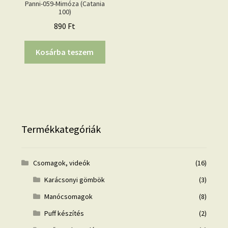
Panni-059-Mimóza (Catania
100)
890
Ft
Kosárba teszem
Termékkategóriák
Csomagok, videók
(16)
Karácsonyi gömbök
(3)
Manócsomagok
(8)
Puff készítés
(2)