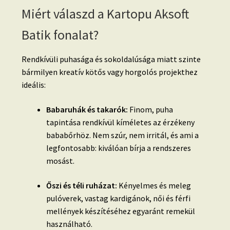
Miért válaszd a Kartopu Aksoft
Batik fonalat?
Rendkívüli puhasága és sokoldalúsága miatt szinte
bármilyen kreatív kötős vagy horgolós projekthez
ideális:
Babaruhák és takarók:
Finom, puha
tapintása rendkívül kíméletes az érzékeny
bababőrhöz. Nem szúr, nem irritál, és ami a
legfontosabb: kiválóan bírja a rendszeres
mosást.
Őszi és téli ruházat:
Kényelmes és meleg
pulóverek, vastag kardigánok, női és férfi
mellények készítéséhez egyaránt remekül
használható.