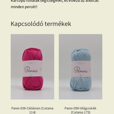
Kartopu fonalak segítségével, és élvezd az alkotás
minden percét!
Kapcsolódó termékek
Panni-038-Ciklámen (Catania
Panni-090-Világoskék
114)
(Catania 173)