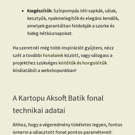
Kiegészítők:
Színpompás téli sapkák, sálak,
kesztyűk, nyakmelegítők és elegáns kendők,
amelyek garantáltan feldobják a szürke és
hideg hétköznapokat.
Ha szeretnél még több inspirációt gyűjteni, nézz
szét a további
fonalaink
között, vagy válogass a
projekthez szükséges
kötőtűk és horgolótűk
kínálatából a webshopunkban!
A Kartopu Aksoft Batik fonal
technikai adatai
Ahhoz, hogy a végeredmény tökéletes legyen, fontos
ismerni a választott fonal pontos paramétereit: