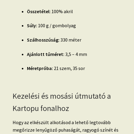
Összetétel:
100% akril
Súly:
100 g / gombolyag
Szálhosszúság:
330 méter
Ajánlott tűméret:
3,5 – 4 mm
Méretpróba:
21 szem, 35 sor
Kezelési és mosási útmutató a
Kartopu fonalhoz
Hogy az elkészült alkotásod a lehető legtovább
megőrizze lenyűgöző puhaságát, ragyogó színét és