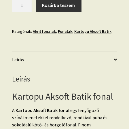
Kartopu
Kosárba teszem
Aksoft
Batik-
59227
mennyiség
Kategóriák:
Akril fonalak
,
Fonalak
,
Kartopu Aksoft Batik
Leírás
Leírás
Kartopu Aksoft Batik fonal
A
Kartopu Aksoft Batik fonal
egy lenyűgöző
színátmenetekkel rendelkező, rendkívül puha és
sokoldalú kötő- és horgolófonal. Finom