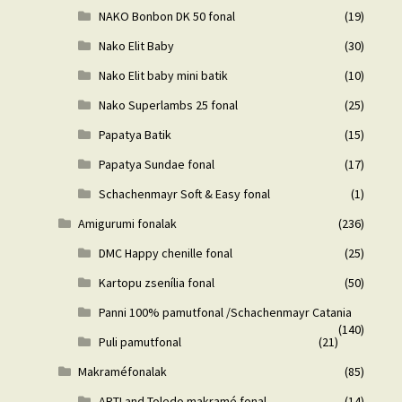
NAKO Bonbon DK 50 fonal
(19)
Nako Elit Baby
(30)
Nako Elit baby mini batik
(10)
Nako Superlambs 25 fonal
(25)
Papatya Batik
(15)
Papatya Sundae fonal
(17)
Schachenmayr Soft & Easy fonal
(1)
Amigurumi fonalak
(236)
DMC Happy chenille fonal
(25)
Kartopu zsenília fonal
(50)
Panni 100% pamutfonal /Schachenmayr Catania
(140)
Puli pamutfonal
(21)
Makraméfonalak
(85)
ARTLand Toledo makramé fonal
(14)