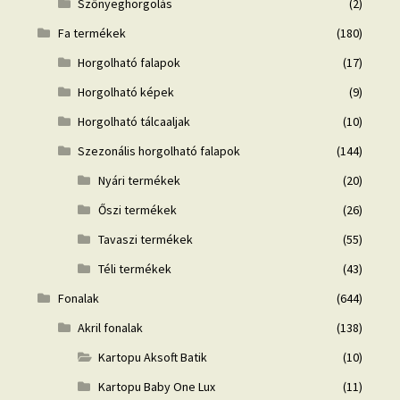
Szőnyeghorgolás
(2)
Fa termékek
(180)
Horgolható falapok
(17)
Horgolható képek
(9)
Horgolható tálcaaljak
(10)
Szezonális horgolható falapok
(144)
Nyári termékek
(20)
Őszi termékek
(26)
Tavaszi termékek
(55)
Téli termékek
(43)
Fonalak
(644)
Akril fonalak
(138)
Kartopu Aksoft Batik
(10)
Kartopu Baby One Lux
(11)