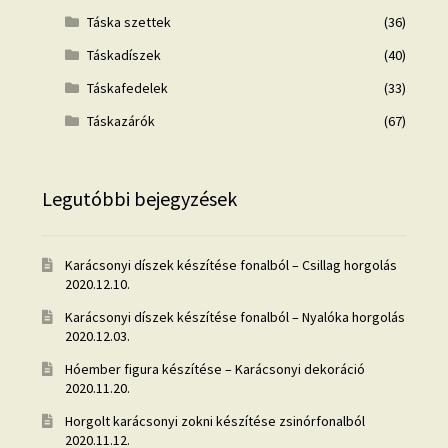
Táska szettek
(36)
Táskadíszek
(40)
Táskafedelek
(33)
Táskazárók
(67)
Legutóbbi bejegyzések
Karácsonyi díszek készítése fonalból – Csillag horgolás
2020.12.10.
Karácsonyi díszek készítése fonalból – Nyalóka horgolás
2020.12.03.
Hóember figura készítése – Karácsonyi dekoráció
2020.11.20.
Horgolt karácsonyi zokni készítése zsinórfonalból
2020.11.12.