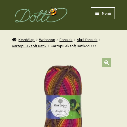
Ugrás
Kilépés
Menü
a
a
navigációhoz
tartalomba
Kezdőlap
Webshop
Fonalak
Akril fonalak
Kartopu Aksoft Batik
Kartopu Aksoft Batik-59227
nd
u