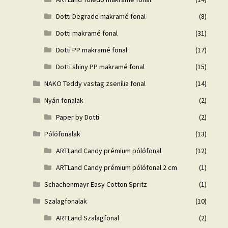
Dotti Degrade makramé fonal
(8)
Dotti makramé fonal
(31)
Dotti PP makramé fonal
(17)
Dotti shiny PP makramé fonal
(15)
NAKO Teddy vastag zsenília fonal
(14)
Nyári fonalak
(2)
Paper by Dotti
(2)
Pólófonalak
(13)
ARTLand Candy prémium pólófonal
(12)
ARTLand Candy prémium pólófonal 2 cm
(1)
Schachenmayr Easy Cotton Spritz
(1)
Szalagfonalak
(10)
ARTLand Szalagfonal
(2)