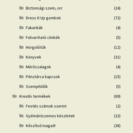
Biztonsági szem, orr
(24)
Dress It Up gombok
(72)
Fakarikák
(4)
Felvarrható címkék
(5)
Horgolótűk
(12)
Könyvek
(31)
Mérőszalagok
(4)
Pénztárca kapcsok
(15)
Szemjelölők
(5)
Kreatív termékek
(69)
Festés számok szerint
(2)
Gyémántszemes készletek
(23)
Készítsd magad!
(38)