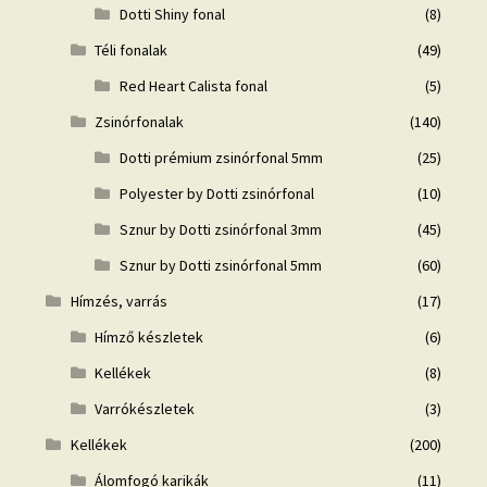
Dotti Shiny fonal
(8)
Téli fonalak
(49)
Red Heart Calista fonal
(5)
Zsinórfonalak
(140)
Dotti prémium zsinórfonal 5mm
(25)
Polyester by Dotti zsinórfonal
(10)
Sznur by Dotti zsinórfonal 3mm
(45)
Sznur by Dotti zsinórfonal 5mm
(60)
Hímzés, varrás
(17)
Hímző készletek
(6)
Kellékek
(8)
Varrókészletek
(3)
Kellékek
(200)
Álomfogó karikák
(11)