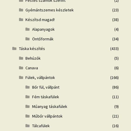
Festés számok szerint
(2)
Gyémántszemes készletek
(23)
Készítsd magad!
(38)
Alapanyagok
(4)
Öntőformák
(34)
Táska készítés
(433)
Behúzók
(5)
Canava
(6)
Fülek, vállpántok
(166)
Bőr fül, vállpánt
(86)
Fém táskafülek
(11)
Műanyag táskafülek
(9)
Műbőr vállpántok
(21)
Tálcafülek
(16)