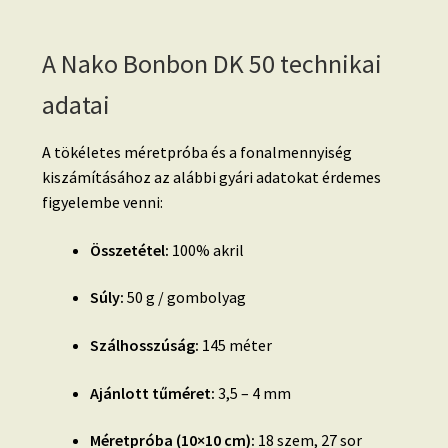
A Nako Bonbon DK 50 technikai
adatai
A tökéletes méretpróba és a fonalmennyiség
kiszámításához az alábbi gyári adatokat érdemes
figyelembe venni:
Összetétel:
100% akril
Súly:
50 g / gombolyag
Szálhosszúság:
145 méter
Ajánlott tűméret:
3,5 – 4 mm
Méretpróba (10×10 cm):
18 szem, 27 sor