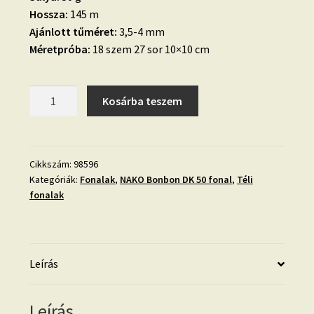
Hossza:
145 m
Ajánlott tűméret:
3,5-4 mm
Méretpróba:
18 szem 27 sor 10×10 cm
17.
Kosárba teszem
Nako
Bonbon
DK
50
Cikkszám:
98596
Kategóriák:
Fonalak
,
NAKO Bonbon DK 50 fonal
,
Téli
fonal
fonalak
zöld-
98596
mennyiség
Leírás
Leírás