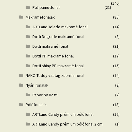
(140)
Puli pamutfonal
(21)
Makraméfonalak
(85)
ARTLand Toledo makramé fonal
(14)
Dotti Degrade makramé fonal
(8)
Dotti makramé fonal
(31)
Dotti PP makramé fonal
(17)
Dotti shiny PP makramé fonal
(15)
NAKO Teddy vastag zsenília fonal
(14)
Nyári fonalak
(2)
Paper by Dotti
(2)
Pólófonalak
(13)
ARTLand Candy prémium pólófonal
(12)
ARTLand Candy prémium pólófonal 2 cm
(1)