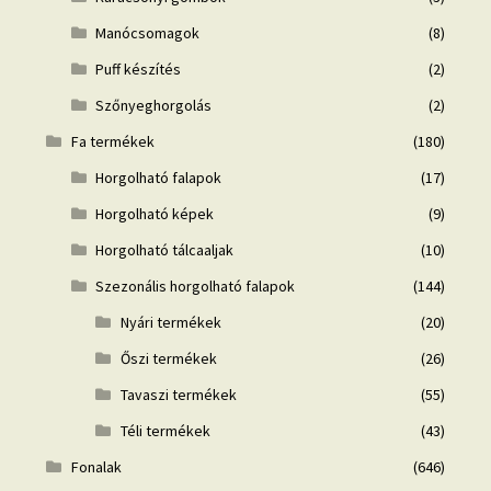
Manócsomagok
(8)
Puff készítés
(2)
Szőnyeghorgolás
(2)
Fa termékek
(180)
Horgolható falapok
(17)
Horgolható képek
(9)
Horgolható tálcaaljak
(10)
Szezonális horgolható falapok
(144)
Nyári termékek
(20)
Őszi termékek
(26)
Tavaszi termékek
(55)
Téli termékek
(43)
Fonalak
(646)