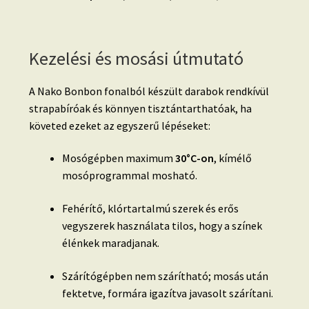
Kezelési és mosási útmutató
A Nako Bonbon fonalból készült darabok rendkívül
strapabíróak és könnyen tisztántarthatóak, ha
követed ezeket az egyszerű lépéseket:
Mosógépben maximum
30°C-on
, kímélő
mosóprogrammal mosható.
Fehérítő, klórtartalmú szerek és erős
vegyszerek használata tilos, hogy a színek
élénkek maradjanak.
Szárítógépben nem szárítható; mosás után
fektetve, formára igazítva javasolt szárítani.