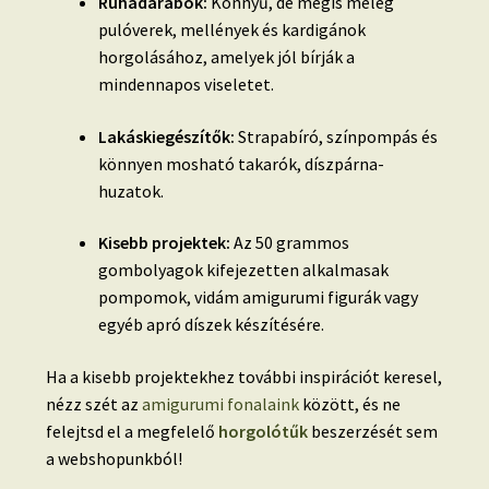
Ruhadarabok:
Könnyű, de mégis meleg
pulóverek, mellények és kardigánok
horgolásához, amelyek jól bírják a
mindennapos viseletet.
Lakáskiegészítők:
Strapabíró, színpompás és
könnyen mosható takarók, díszpárna-
huzatok.
Kisebb projektek:
Az 50 grammos
gombolyagok kifejezetten alkalmasak
pompomok, vidám amigurumi figurák vagy
egyéb apró díszek készítésére.
Ha a kisebb projektekhez további inspirációt keresel,
nézz szét az
amigurumi fonalaink
között, és ne
felejtsd el a megfelelő
horgolótűk
beszerzését sem
a webshopunkból!