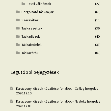
Textil vállpántok
(22)
Horgolható táskaaljak
(65)
Szerelékek
(15)
Táska szettek
(36)
Táskadíszek
(40)
Táskafedelek
(33)
Táskazárók
(67)
Legutóbbi bejegyzések
Karácsonyi díszek készítése fonalból – Csillag horgolás
2020.12.10.
Karácsonyi díszek készítése fonalból – Nyalóka horgolás
2020.12.03.