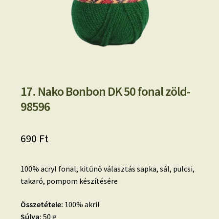
17. Nako Bonbon DK 50 fonal zöld-
98596
690
Ft
100% acryl fonal, kitűnő választás sapka, sál, pulcsi,
takaró, pompom készítésére
Összetétele:
100% akril
Súlya:
50 g