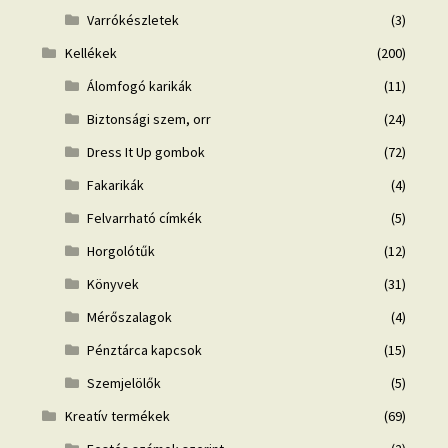
Varrókészletek
(3)
Kellékek
(200)
Álomfogó karikák
(11)
Biztonsági szem, orr
(24)
Dress It Up gombok
(72)
Fakarikák
(4)
Felvarrható címkék
(5)
Horgolótűk
(12)
Könyvek
(31)
Mérőszalagok
(4)
Pénztárca kapcsok
(15)
Szemjelölők
(5)
Kreatív termékek
(69)