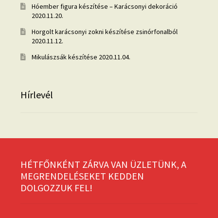
Hóember figura készítése – Karácsonyi dekoráció
2020.11.20.
Horgolt karácsonyi zokni készítése zsinórfonalból
2020.11.12.
Mikulászsák készítése
2020.11.04.
Hírlevél
HÉTFŐNKÉNT ZÁRVA VAN ÜZLETÜNK, A
MEGRENDELÉSEKET KEDDEN
DOLGOZZUK FEL!