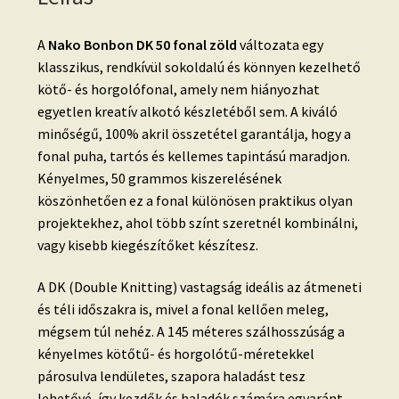
A
Nako Bonbon DK 50 fonal zöld
változata egy
klasszikus, rendkívül sokoldalú és könnyen kezelhető
kötő- és horgolófonal, amely nem hiányozhat
egyetlen kreatív alkotó készletéből sem. A kiváló
minőségű, 100% akril összetétel garantálja, hogy a
fonal puha, tartós és kellemes tapintású maradjon.
Kényelmes, 50 grammos kiszerelésének
köszönhetően ez a fonal különösen praktikus olyan
projektekhez, ahol több színt szeretnél kombinálni,
vagy kisebb kiegészítőket készítesz.
A DK (Double Knitting) vastagság ideális az átmeneti
és téli időszakra is, mivel a fonal kellően meleg,
mégsem túl nehéz. A 145 méteres szálhosszúság a
kényelmes kötőtű- és horgolótű-méretekkel
párosulva lendületes, szapora haladást tesz
lehetővé, így kezdők és haladók számára egyaránt