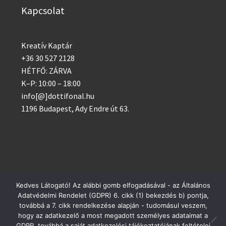
Kapcsolat
Kreatív Kaptár
+36 30 527 2128
HÉTFŐ: ZÁRVA
K–P: 10:00 – 18:00
info[@]dottifonal.hu
1196 Budapest, Ady Endre út 63.
Kedves Látogató! Az alábbi gomb elfogadásával - az Általános
Adatvédelmi Rendelet (GDPR) 6. cikk (1) bekezdés b) pontja,
© 2014 - 2023 Kreatív Kaptár
Postai csomagküldés szerdánként, GLS minden nap!
továbbá a 7. cikk rendelkezése alapján - tudomásul veszem,
Adatvédelem
hogy az adatkezelő a most megadott személyes adataimat a
Bezárás
GDPR, továbbá a saját adatkezelési tájékoztatójának feltételei