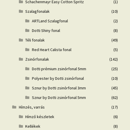
Schachenmayr Easy Cotton Spritz
(1)
Szalagfonalak
(10)
ARTLand Szalagfonal
(2)
Dotti Shiny fonal
(8)
Téli fonalak
(49)
Red Heart Calista fonal
(5)
Zsinórfonalak
(142)
Dotti prémium zsinórfonal 5mm
(25)
Polyester by Dotti zsinórfonal
(10)
Sznur by Dotti zsinórfonal 3mm
(45)
Sznur by Dotti zsinórfonal 5mm
(62)
Hímzés, varrás
(17)
Hímző készletek
(6)
Kellékek
(8)