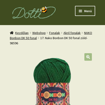
Ugrás
Kilépés
Menü
a
a
navigációhoz
tartalomba
Kezdőlap
Webshop
Fonalak
Akril fonalak
NAKO
Bonbon DK 50 fonal
17. Nako Bonbon DK 50 fonal zöld-
98596
nd
u