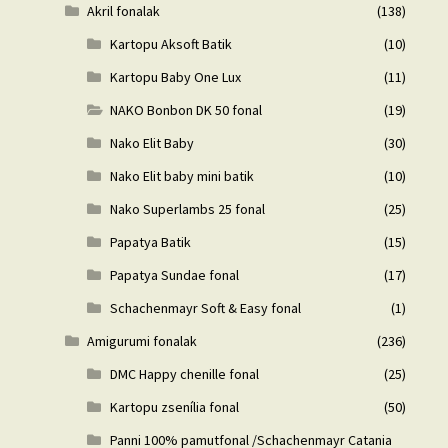
Akril fonalak
(138)
Kartopu Aksoft Batik
(10)
Kartopu Baby One Lux
(11)
NAKO Bonbon DK 50 fonal
(19)
Nako Elit Baby
(30)
Nako Elit baby mini batik
(10)
Nako Superlambs 25 fonal
(25)
Papatya Batik
(15)
Papatya Sundae fonal
(17)
Schachenmayr Soft & Easy fonal
(1)
Amigurumi fonalak
(236)
DMC Happy chenille fonal
(25)
Kartopu zsenília fonal
(50)
Panni 100% pamutfonal /Schachenmayr Catania