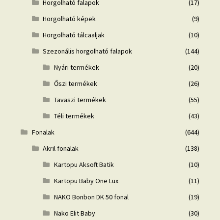
Horgolható falapok
(17)
Horgolható képek
(9)
Horgolható tálcaaljak
(10)
Szezonális horgolható falapok
(144)
Nyári termékek
(20)
Őszi termékek
(26)
Tavaszi termékek
(55)
Téli termékek
(43)
Fonalak
(644)
Akril fonalak
(138)
Kartopu Aksoft Batik
(10)
Kartopu Baby One Lux
(11)
NAKO Bonbon DK 50 fonal
(19)
Nako Elit Baby
(30)