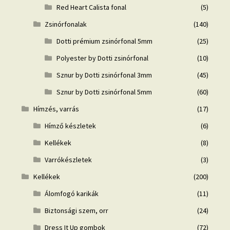
Red Heart Calista fonal
(5)
Zsinórfonalak
(140)
Dotti prémium zsinórfonal 5mm
(25)
Polyester by Dotti zsinórfonal
(10)
Sznur by Dotti zsinórfonal 3mm
(45)
Sznur by Dotti zsinórfonal 5mm
(60)
Hímzés, varrás
(17)
Hímző készletek
(6)
Kellékek
(8)
Varrókészletek
(3)
Kellékek
(200)
Álomfogó karikák
(11)
Biztonsági szem, orr
(24)
Dress It Up gombok
(72)