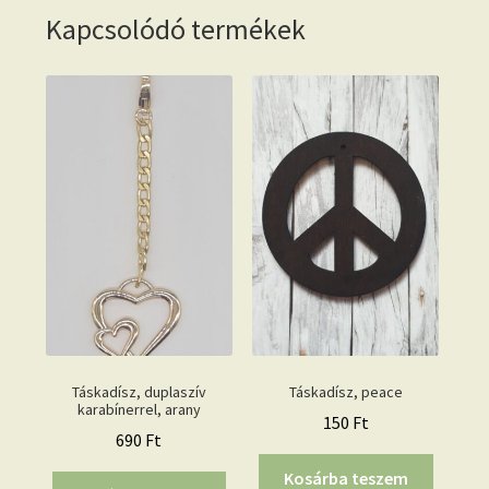
Kapcsolódó termékek
Táskadísz, duplaszív
Táskadísz, peace
karabínerrel, arany
150
Ft
690
Ft
Kosárba teszem