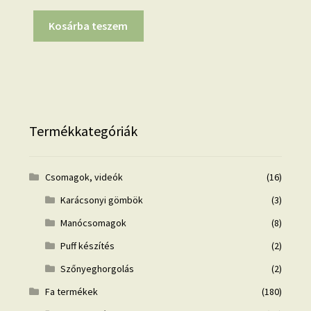
Kosárba teszem
Termékkategóriák
Csomagok, videók
(16)
Karácsonyi gömbök
(3)
Manócsomagok
(8)
Puff készítés
(2)
Szőnyeghorgolás
(2)
Fa termékek
(180)