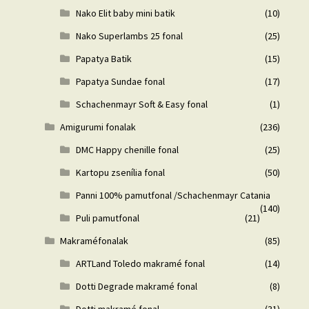
Nako Elit baby mini batik
(10)
Nako Superlambs 25 fonal
(25)
Papatya Batik
(15)
Papatya Sundae fonal
(17)
Schachenmayr Soft & Easy fonal
(1)
Amigurumi fonalak
(236)
DMC Happy chenille fonal
(25)
Kartopu zsenília fonal
(50)
Panni 100% pamutfonal /Schachenmayr Catania
(140)
Puli pamutfonal
(21)
Makraméfonalak
(85)
ARTLand Toledo makramé fonal
(14)
Dotti Degrade makramé fonal
(8)