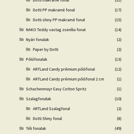
Dotti makramé fonal
(31)
Dotti PP makramé fonal
(17)
Dotti shiny PP makramé fonal
(15)
NAKO Teddy vastag zsenília fonal
(14)
Nyári fonalak
(2)
Paper by Dotti
(2)
Pólófonalak
(13)
ARTLand Candy prémium pólófonal
(12)
ARTLand Candy prémium pólófonal 2 cm
(1)
Schachenmayr Easy Cotton Spritz
(1)
Szalagfonalak
(10)
ARTLand Szalagfonal
(2)
Dotti Shiny fonal
(8)
Téli fonalak
(49)