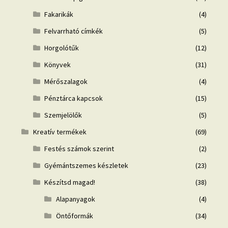
Fakarikák
(4)
Felvarrható címkék
(5)
Horgolótűk
(12)
Könyvek
(31)
Mérőszalagok
(4)
Pénztárca kapcsok
(15)
Szemjelölők
(5)
Kreatív termékek
(69)
Festés számok szerint
(2)
Gyémántszemes készletek
(23)
Készítsd magad!
(38)
Alapanyagok
(4)
Öntőformák
(34)