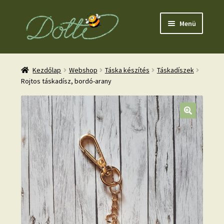
Ugrás
Kilépés
Menü
a
a
navigációhoz
tartalomba
Kezdőlap
Webshop
Táska készítés
Táskadíszek
Rojtos táskadísz, bordó-arany
nd
u