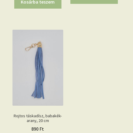
Kosárba teszem
Rojtos táskadísz, babakék-
arany, 20 cm
890
Ft