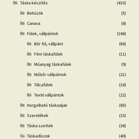
Táska készítés
(433)
Behúzók
(5)
Canava
(6)
Fülek, vállpántok
(166)
Bőr fül, vállpánt
(86)
Fém táskafülek
(11)
Műanyag táskafülek
(9)
Műbőr vállpántok
(21)
Tálcafülek
(16)
Textil vállpántok
(22)
Horgolható táskaaljak
(65)
Szerelékek
(15)
Táska szettek
(36)
Táskadíszek
(40)