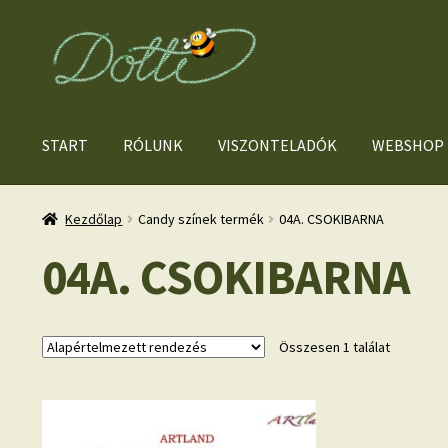
Ugrás
Kilépés
a
a
navigációhoz
tartalomba
START
RÓLUNK
VISZONTELADÓK
WEBSHOP
Kezdőlap
Candy színek termék
04A. CSOKIBARNA
04A. CSOKIBARNA
Összesen 1 találat