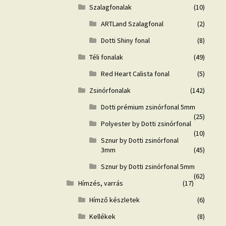
Szalagfonalak
(10)
ARTLand Szalagfonal
(2)
Dotti Shiny fonal
(8)
Téli fonalak
(49)
Red Heart Calista fonal
(5)
Zsinórfonalak
(142)
Dotti prémium zsinórfonal 5mm
(25)
Polyester by Dotti zsinórfonal
(10)
Sznur by Dotti zsinórfonal
3mm
(45)
Sznur by Dotti zsinórfonal 5mm
(62)
Hímzés, varrás
(17)
Hímző készletek
(6)
Kellékek
(8)