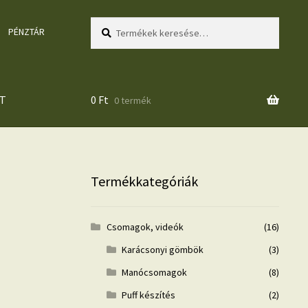
Keresés
Keresés
PÉNZTÁR
a
következőre:
T
0
Ft
0 termék
Termékkategóriák
Csomagok, videók
(16)
Karácsonyi gömbök
(3)
Manócsomagok
(8)
Puff készítés
(2)