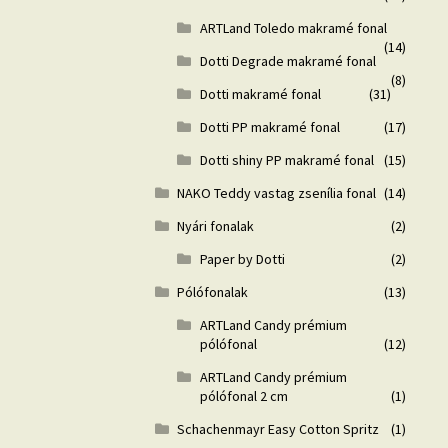
ARTLand Toledo makramé fonal
(14)
Dotti Degrade makramé fonal
(8)
Dotti makramé fonal
(31)
Dotti PP makramé fonal
(17)
Dotti shiny PP makramé fonal
(15)
NAKO Teddy vastag zsenília fonal
(14)
Nyári fonalak
(2)
Paper by Dotti
(2)
Pólófonalak
(13)
ARTLand Candy prémium
pólófonal
(12)
ARTLand Candy prémium
pólófonal 2 cm
(1)
Schachenmayr Easy Cotton Spritz
(1)