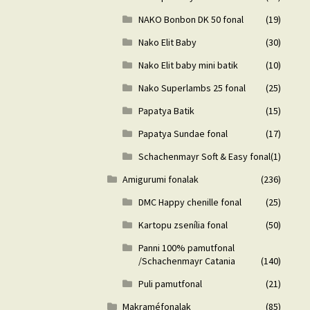
NAKO Bonbon DK 50 fonal
(19)
Nako Elit Baby
(30)
Nako Elit baby mini batik
(10)
Nako Superlambs 25 fonal
(25)
Papatya Batik
(15)
Papatya Sundae fonal
(17)
Schachenmayr Soft & Easy fonal
(1)
Amigurumi fonalak
(236)
DMC Happy chenille fonal
(25)
Kartopu zsenília fonal
(50)
Panni 100% pamutfonal
/Schachenmayr Catania
(140)
Puli pamutfonal
(21)
Makraméfonalak
(85)