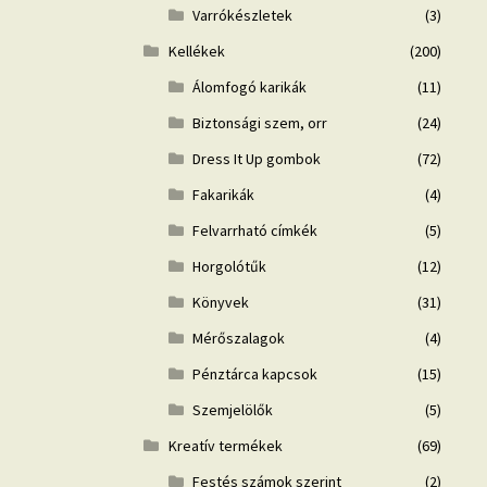
Varrókészletek
(3)
Kellékek
(200)
Álomfogó karikák
(11)
Biztonsági szem, orr
(24)
Dress It Up gombok
(72)
Fakarikák
(4)
Felvarrható címkék
(5)
Horgolótűk
(12)
Könyvek
(31)
Mérőszalagok
(4)
Pénztárca kapcsok
(15)
Szemjelölők
(5)
Kreatív termékek
(69)
Festés számok szerint
(2)