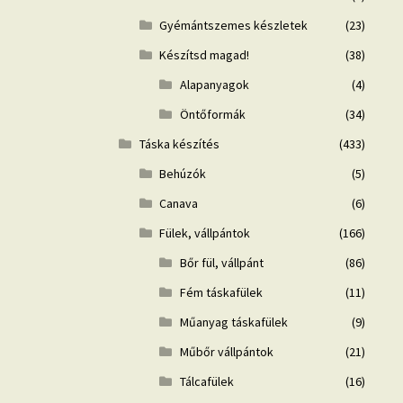
Gyémántszemes készletek
(23)
Készítsd magad!
(38)
Alapanyagok
(4)
Öntőformák
(34)
Táska készítés
(433)
Behúzók
(5)
Canava
(6)
Fülek, vállpántok
(166)
Bőr fül, vállpánt
(86)
Fém táskafülek
(11)
Műanyag táskafülek
(9)
Műbőr vállpántok
(21)
Tálcafülek
(16)