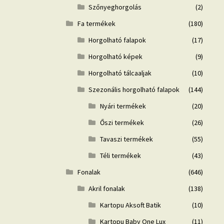
Szőnyeghorgolás
(2)
Fa termékek
(180)
Horgolható falapok
(17)
Horgolható képek
(9)
Horgolható tálcaaljak
(10)
Szezonális horgolható falapok
(144)
Nyári termékek
(20)
Őszi termékek
(26)
Tavaszi termékek
(55)
Téli termékek
(43)
Fonalak
(646)
Akril fonalak
(138)
Kartopu Aksoft Batik
(10)
Kartopu Baby One Lux
(11)