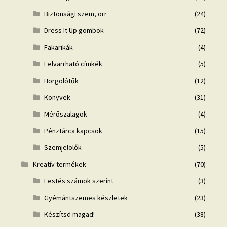
Biztonsági szem, orr
(24)
Dress It Up gombok
(72)
Fakarikák
(4)
Felvarrható címkék
(5)
Horgolótűk
(12)
Könyvek
(31)
Mérőszalagok
(4)
Pénztárca kapcsok
(15)
Szemjelölők
(5)
Kreatív termékek
(70)
Festés számok szerint
(3)
Gyémántszemes készletek
(23)
Készítsd magad!
(38)