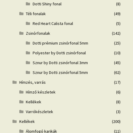
Dotti Shiny fonal
(8)
Téli fonalak
(49)
Red Heart Calista fonal
(5)
Zsinórfonalak
(142)
Dotti prémium zsinórfonal 5mm
(25)
Polyester by Dotti zsinórfonal
(10)
Sznur by Dotti zsinórfonal 3mm
(45)
Sznur by Dotti zsinórfonal 5mm
(62)
Hímzés, varrás
(17)
Hímző készletek
(6)
Kellékek
(8)
Varrókészletek
(3)
Kellékek
(200)
Álomfogó karikák
(11)