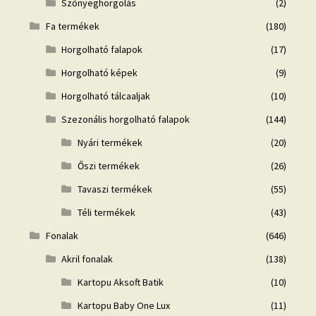
Szőnyeghorgolás
(2)
Fa termékek
(180)
Horgolható falapok
(17)
Horgolható képek
(9)
Horgolható tálcaaljak
(10)
Szezonális horgolható falapok
(144)
Nyári termékek
(20)
Őszi termékek
(26)
Tavaszi termékek
(55)
Téli termékek
(43)
Fonalak
(646)
Akril fonalak
(138)
Kartopu Aksoft Batik
(10)
Kartopu Baby One Lux
(11)