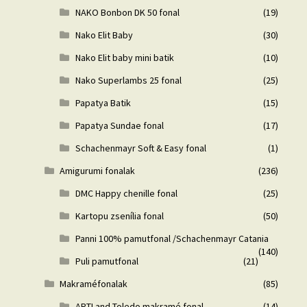
NAKO Bonbon DK 50 fonal
(19)
Nako Elit Baby
(30)
Nako Elit baby mini batik
(10)
Nako Superlambs 25 fonal
(25)
Papatya Batik
(15)
Papatya Sundae fonal
(17)
Schachenmayr Soft & Easy fonal
(1)
Amigurumi fonalak
(236)
DMC Happy chenille fonal
(25)
Kartopu zsenília fonal
(50)
Panni 100% pamutfonal /Schachenmayr Catania
(140)
Puli pamutfonal
(21)
Makraméfonalak
(85)
ARTLand Toledo makramé fonal
(14)