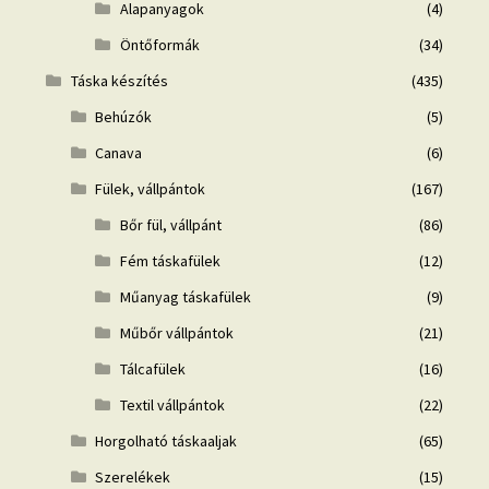
Alapanyagok
(4)
Öntőformák
(34)
Táska készítés
(435)
Behúzók
(5)
Canava
(6)
Fülek, vállpántok
(167)
Bőr fül, vállpánt
(86)
Fém táskafülek
(12)
Műanyag táskafülek
(9)
Műbőr vállpántok
(21)
Tálcafülek
(16)
Textil vállpántok
(22)
Horgolható táskaaljak
(65)
Szerelékek
(15)