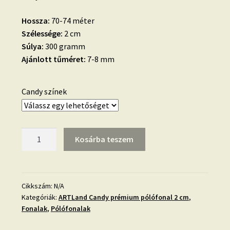
Hossza:
70-74 méter
Szélessége:
2 cm
Súlya:
300 gramm
Ajánlott tűméret:
7-8 mm
Candy színek
ARTLand
Kosárba teszem
Candy
prémium
pólófonal
2
Cikkszám:
N/A
Kategóriák:
ARTLand Candy prémium pólófonal 2 cm
,
cm
Fonalak
,
Pólófonalak
mennyiség