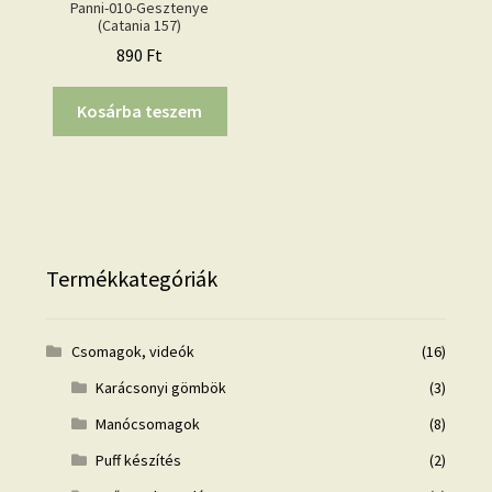
Panni-010-Gesztenye
(Catania 157)
890
Ft
Kosárba teszem
Termékkategóriák
Csomagok, videók
(16)
Karácsonyi gömbök
(3)
Manócsomagok
(8)
Puff készítés
(2)