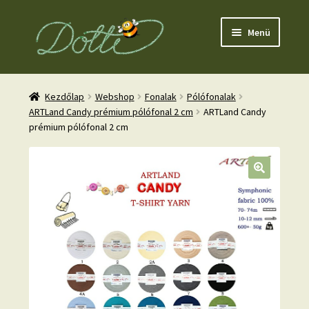
Ugrás
Kilépés
Menü
a
a
navigációhoz
tartalomba
Kezdőlap
Webshop
Fonalak
Pólófonalak
ARTLand Candy prémium pólófonal 2 cm
ARTLand Candy
prémium pólófonal 2 cm
nd
u