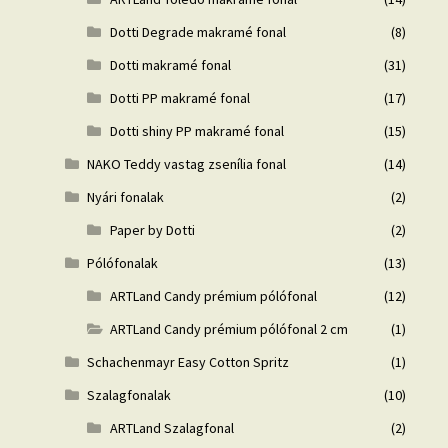
Dotti Degrade makramé fonal
(8)
Dotti makramé fonal
(31)
Dotti PP makramé fonal
(17)
Dotti shiny PP makramé fonal
(15)
NAKO Teddy vastag zsenília fonal
(14)
Nyári fonalak
(2)
Paper by Dotti
(2)
Pólófonalak
(13)
ARTLand Candy prémium pólófonal
(12)
ARTLand Candy prémium pólófonal 2 cm
(1)
Schachenmayr Easy Cotton Spritz
(1)
Szalagfonalak
(10)
ARTLand Szalagfonal
(2)