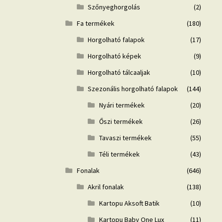
Szőnyeghorgolás
(2)
Fa termékek
(180)
Horgolható falapok
(17)
Horgolható képek
(9)
Horgolható tálcaaljak
(10)
Szezonális horgolható falapok
(144)
Nyári termékek
(20)
Őszi termékek
(26)
Tavaszi termékek
(55)
Téli termékek
(43)
Fonalak
(646)
Akril fonalak
(138)
Kartopu Aksoft Batik
(10)
Kartopu Baby One Lux
(11)