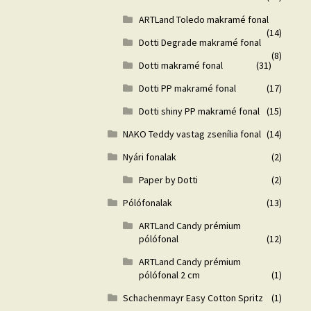
ARTLand Toledo makramé fonal
(14)
Dotti Degrade makramé fonal
(8)
Dotti makramé fonal
(31)
Dotti PP makramé fonal
(17)
Dotti shiny PP makramé fonal
(15)
NAKO Teddy vastag zsenília fonal
(14)
Nyári fonalak
(2)
Paper by Dotti
(2)
Pólófonalak
(13)
ARTLand Candy prémium
pólófonal
(12)
ARTLand Candy prémium
pólófonal 2 cm
(1)
Schachenmayr Easy Cotton Spritz
(1)