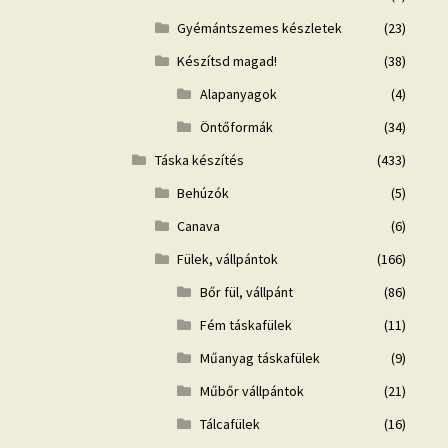
Gyémántszemes készletek
(23)
Készítsd magad!
(38)
Alapanyagok
(4)
Öntőformák
(34)
Táska készítés
(433)
Behúzók
(5)
Canava
(6)
Fülek, vállpántok
(166)
Bőr fül, vállpánt
(86)
Fém táskafülek
(11)
Műanyag táskafülek
(9)
Műbőr vállpántok
(21)
Tálcafülek
(16)