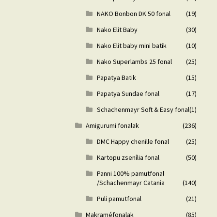
NAKO Bonbon DK 50 fonal
(19)
Nako Elit Baby
(30)
Nako Elit baby mini batik
(10)
Nako Superlambs 25 fonal
(25)
Papatya Batik
(15)
Papatya Sundae fonal
(17)
Schachenmayr Soft & Easy fonal
(1)
Amigurumi fonalak
(236)
DMC Happy chenille fonal
(25)
Kartopu zsenília fonal
(50)
Panni 100% pamutfonal
/Schachenmayr Catania
(140)
Puli pamutfonal
(21)
Makraméfonalak
(85)