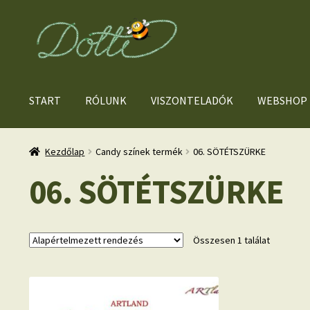
Ugrás
Kilépés
a
a
navigációhoz
tartalomba
START
RÓLUNK
VISZONTELADÓK
WEBSHOP
Kezdőlap
Candy színek termék
06. SÖTÉTSZÜRKE
06. SÖTÉTSZÜRKE
Összesen 1 találat