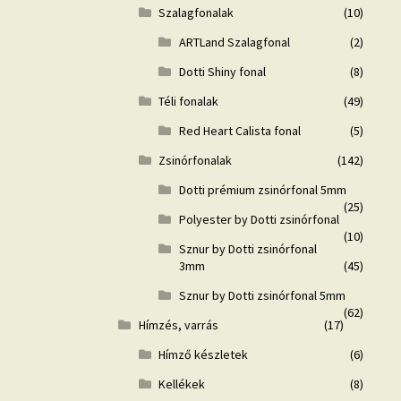
Szalagfonalak
(10)
ARTLand Szalagfonal
(2)
Dotti Shiny fonal
(8)
Téli fonalak
(49)
Red Heart Calista fonal
(5)
Zsinórfonalak
(142)
Dotti prémium zsinórfonal 5mm
(25)
Polyester by Dotti zsinórfonal
(10)
Sznur by Dotti zsinórfonal
3mm
(45)
Sznur by Dotti zsinórfonal 5mm
(62)
Hímzés, varrás
(17)
Hímző készletek
(6)
Kellékek
(8)