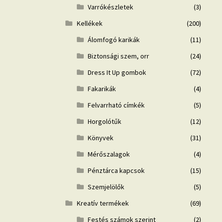
Varrókészletek
(3)
Kellékek
(200)
Álomfogó karikák
(11)
Biztonsági szem, orr
(24)
Dress It Up gombok
(72)
Fakarikák
(4)
Felvarrható címkék
(5)
Horgolótűk
(12)
Könyvek
(31)
Mérőszalagok
(4)
Pénztárca kapcsok
(15)
Szemjelölők
(5)
Kreatív termékek
(69)
Festés számok szerint
(2)