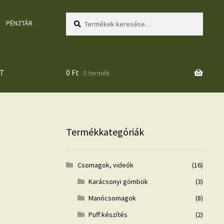
Keresés
Keresés
PÉNZTÁR
a
következőre:
T
0
Ft
0 termék
Termékkategóriák
Csomagok, videók
(16)
Karácsonyi gömbök
(3)
Manócsomagok
(8)
Puff készítés
(2)