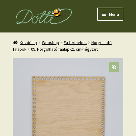
Ugrás
Kilépés
Menü
a
a
navigációhoz
tartalomba
Kezdőlap
Webshop
Fa termékek
Horgolható
falapok
09. Horgolható faalap-21 cm-négyzet
nd
u