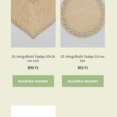
16. Horgolható faalap-20×16
02. Horgolható faalap-10 cm-
cm-szív
kör
890
Ft
450
Ft
Kosárba teszem
Kosárba teszem