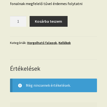
fonalnak megfelelő tűvel érdemes folytatni
09.
Kosárba teszem
Horgolható
faalap-
21
cm-
Kategóriák:
Horgolható falapok
,
Kellékek
négyzet
mennyiség
Értékelések
Még nincsenek értékelések.