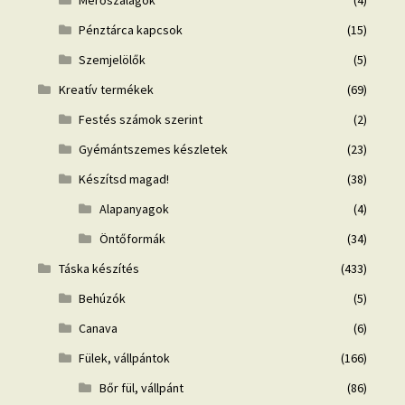
Mérőszalagok
(4)
Pénztárca kapcsok
(15)
Szemjelölők
(5)
Kreatív termékek
(69)
Festés számok szerint
(2)
Gyémántszemes készletek
(23)
Készítsd magad!
(38)
Alapanyagok
(4)
Öntőformák
(34)
Táska készítés
(433)
Behúzók
(5)
Canava
(6)
Fülek, vállpántok
(166)
Bőr fül, vállpánt
(86)