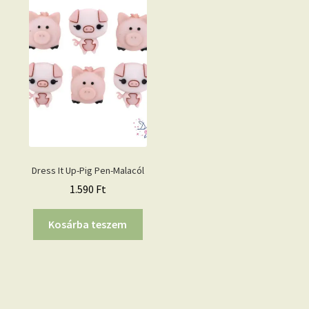
Dress It Up-Pig Pen-Malacól
1.590
Ft
Kosárba teszem