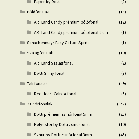
Paper by Dotti
(2)
Pólófonalak
(13)
ARTLand Candy prémium pólófonal
(12)
ARTLand Candy prémium pólófonal 2 cm
(1)
Schachenmayr Easy Cotton Spritz
(1)
Szalagfonalak
(10)
ARTLand Szalagfonal
(2)
Dotti Shiny fonal
(8)
Téli fonalak
(49)
Red Heart Calista fonal
(5)
Zsinórfonalak
(142)
Dotti prémium zsinórfonal 5mm
(25)
Polyester by Dotti zsinórfonal
(10)
Sznur by Dotti zsinórfonal 3mm
(45)