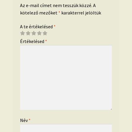
Az e-mail címet nem tesszük közzé.
A
kötelező mezőket
*
karakterrel jelöltük
A te értékelésed
*
Értékelésed
*
Név
*