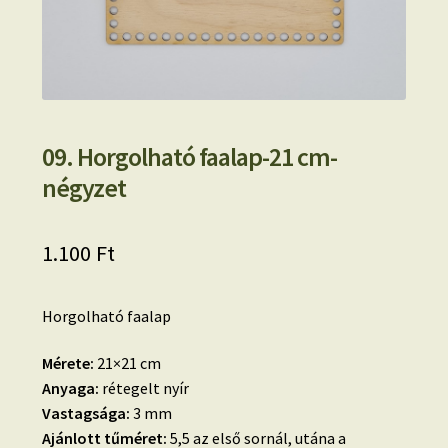
09. Horgolható faalap-21 cm-
négyzet
1.100
Ft
Horgolható faalap
Mérete:
21×21 cm
Anyaga:
rétegelt nyír
Vastagsága:
3 mm
Ajánlott tűméret:
5,5 az első sornál, utána a