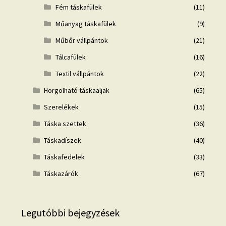
Fém táskafülek
(11)
Műanyag táskafülek
(9)
Műbőr vállpántok
(21)
Tálcafülek
(16)
Textil vállpántok
(22)
Horgolható táskaaljak
(65)
Szerelékek
(15)
Táska szettek
(36)
Táskadíszek
(40)
Táskafedelek
(33)
Táskazárók
(67)
Legutóbbi bejegyzések