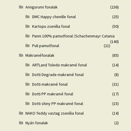
Amigurumi fonalak
(236)
DMC Happy chenille fonal
(25)
Kartopu zsenília fonal
(50)
Panni 100% pamutfonal /Schachenmayr Catania
(140)
Puli pamutfonal
(21)
Makraméfonalak
(85)
ARTLand Toledo makramé fonal
(14)
Dotti Degrade makramé fonal
(8)
Dotti makramé fonal
(31)
Dotti PP makramé fonal
(17)
Dotti shiny PP makramé fonal
(15)
NAKO Teddy vastag zsenília fonal
(14)
Nyári fonalak
(2)