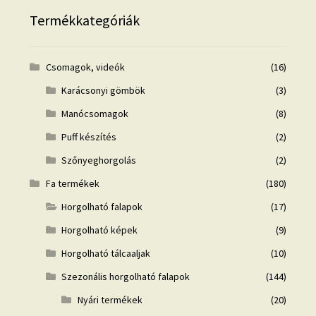
Termékkategóriák
Csomagok, videók
(16)
Karácsonyi gömbök
(3)
Manócsomagok
(8)
Puff készítés
(2)
Szőnyeghorgolás
(2)
Fa termékek
(180)
Horgolható falapok
(17)
Horgolható képek
(9)
Horgolható tálcaaljak
(10)
Szezonális horgolható falapok
(144)
Nyári termékek
(20)