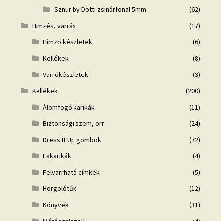
Sznur by Dotti zsinórfonal 5mm
(62)
Hímzés, varrás
(17)
Hímző készletek
(6)
Kellékek
(8)
Varrókészletek
(3)
Kellékek
(200)
Álomfogó karikák
(11)
Biztonsági szem, orr
(24)
Dress It Up gombok
(72)
Fakarikák
(4)
Felvarrható címkék
(5)
Horgolótűk
(12)
Könyvek
(31)