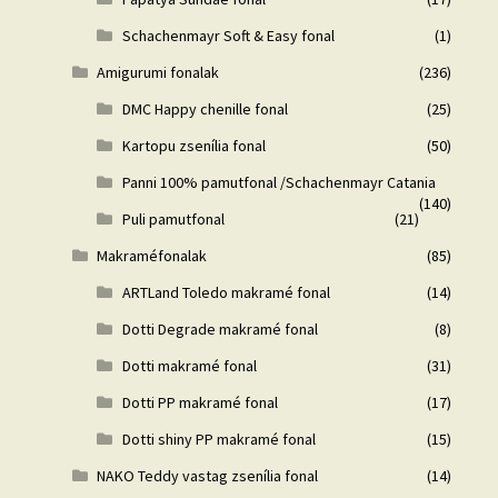
Schachenmayr Soft & Easy fonal
(1)
Amigurumi fonalak
(236)
DMC Happy chenille fonal
(25)
Kartopu zsenília fonal
(50)
Panni 100% pamutfonal /Schachenmayr Catania
(140)
Puli pamutfonal
(21)
Makraméfonalak
(85)
ARTLand Toledo makramé fonal
(14)
Dotti Degrade makramé fonal
(8)
Dotti makramé fonal
(31)
Dotti PP makramé fonal
(17)
Dotti shiny PP makramé fonal
(15)
NAKO Teddy vastag zsenília fonal
(14)