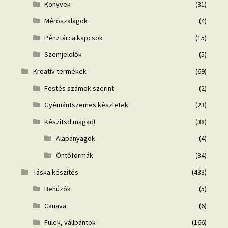
Könyvek
(31)
Mérőszalagok
(4)
Pénztárca kapcsok
(15)
Szemjelölők
(5)
Kreatív termékek
(69)
Festés számok szerint
(2)
Gyémántszemes készletek
(23)
Készítsd magad!
(38)
Alapanyagok
(4)
Öntőformák
(34)
Táska készítés
(433)
Behúzók
(5)
Canava
(6)
Fülek, vállpántok
(166)