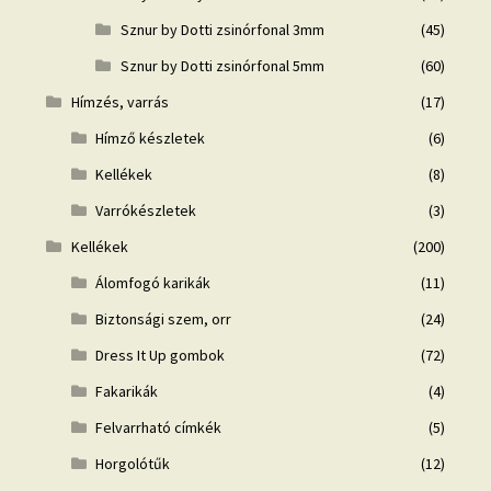
Sznur by Dotti zsinórfonal 3mm
(45)
Sznur by Dotti zsinórfonal 5mm
(60)
Hímzés, varrás
(17)
Hímző készletek
(6)
Kellékek
(8)
Varrókészletek
(3)
Kellékek
(200)
Álomfogó karikák
(11)
Biztonsági szem, orr
(24)
Dress It Up gombok
(72)
Fakarikák
(4)
Felvarrható címkék
(5)
Horgolótűk
(12)