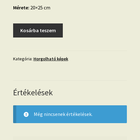
Mérete:
20×25 cm
Horgolható
Kosárba teszem
fa-
dupla-
hátizsák-
Gorjuss
Kategória:
Horgolható képek
mennyiség
Értékelések
Még nincsenek értékelések.