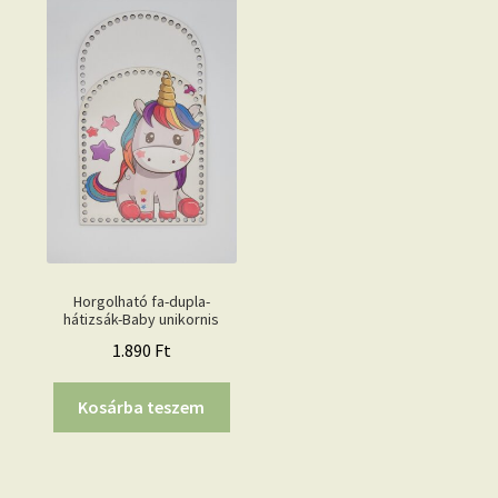
Horgolható fa-dupla-
hátizsák-Baby unikornis
1.890
Ft
Kosárba teszem