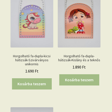
Horgolható fa-dupla-kicsi
Horgolható fa-dupla-
hátizsák-Szivárványos
hátizsák-Kislány és a teknős
unikornis
1.890
Ft
1.690
Ft
Kosárba teszem
Kosárba teszem