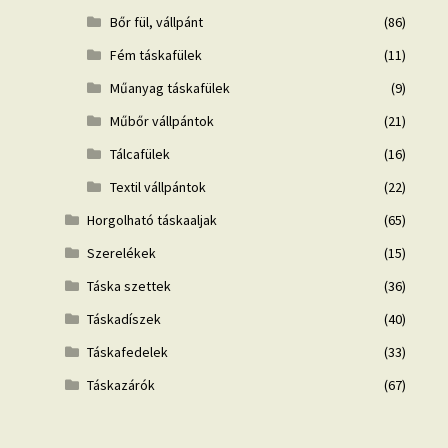
Bőr fül, vállpánt
(86)
Fém táskafülek
(11)
Műanyag táskafülek
(9)
Műbőr vállpántok
(21)
Tálcafülek
(16)
Textil vállpántok
(22)
Horgolható táskaaljak
(65)
Szerelékek
(15)
Táska szettek
(36)
Táskadíszek
(40)
Táskafedelek
(33)
Táskazárók
(67)