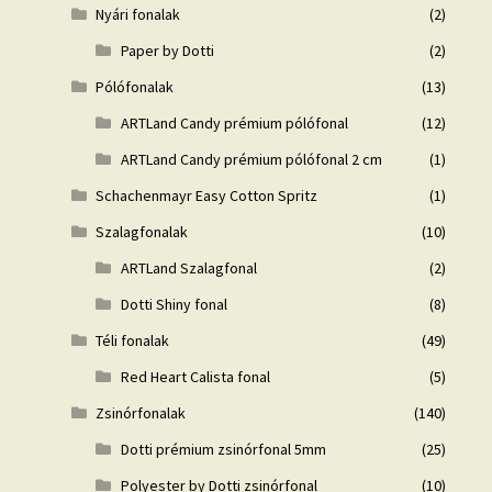
Nyári fonalak
(2)
Paper by Dotti
(2)
Pólófonalak
(13)
ARTLand Candy prémium pólófonal
(12)
ARTLand Candy prémium pólófonal 2 cm
(1)
Schachenmayr Easy Cotton Spritz
(1)
Szalagfonalak
(10)
ARTLand Szalagfonal
(2)
Dotti Shiny fonal
(8)
Téli fonalak
(49)
Red Heart Calista fonal
(5)
Zsinórfonalak
(140)
Dotti prémium zsinórfonal 5mm
(25)
Polyester by Dotti zsinórfonal
(10)