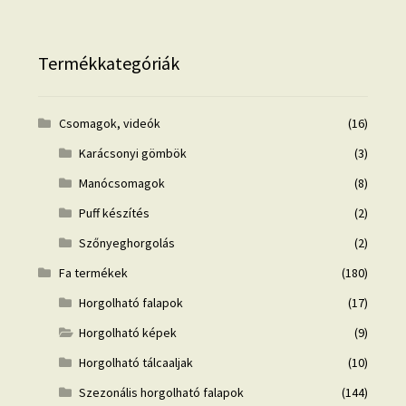
Termékkategóriák
Csomagok, videók
(16)
Karácsonyi gömbök
(3)
Manócsomagok
(8)
Puff készítés
(2)
Szőnyeghorgolás
(2)
Fa termékek
(180)
Horgolható falapok
(17)
Horgolható képek
(9)
Horgolható tálcaaljak
(10)
Szezonális horgolható falapok
(144)