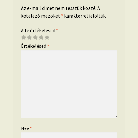
Az e-mail címet nem tesszük közzé.
A
kötelező mezőket
*
karakterrel jelöltük
A te értékelésed
*
Értékelésed
*
Név
*