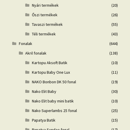
Nyári termékek
(20)
Őszi termékek
(26)
Tavaszi termékek
(55)
Téli termékek
(43)
Fonalak
(644)
Akril fonalak
(138)
Kartopu Aksoft Batik
(10)
Kartopu Baby One Lux
(11)
NAKO Bonbon DK 50 fonal
(19)
Nako Elit Baby
(30)
Nako Elit baby mini batik
(10)
Nako Superlambs 25 fonal
(25)
Papatya Batik
(15)
Papatya Sundae fonal
(17)