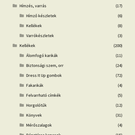
Hímzés, varrás
(17)
Hímző készletek
(6)
Kellékek
(8)
Varrókészletek
(3)
Kellékek
(200)
Álomfogó karikák
(11)
Biztonsági szem, orr
(24)
Dress It Up gombok
(72)
Fakarikák
(4)
Felvarrható címkék
(5)
Horgolótűk
(12)
Könyvek
(31)
Mérőszalagok
(4)
Pénztárca kapcsok
(15)