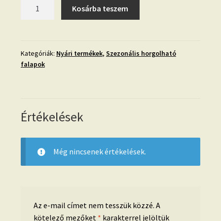
Horgolható
Kosárba teszem
fa-
10
cm-
Fóka
Kategóriák:
Nyári termékek
,
Szezonális horgolható
falapok
mennyiség
Értékelések
Még nincsenek értékelések.
Az e-mail címet nem tesszük közzé.
A
kötelező mezőket
*
karakterrel jelöltük