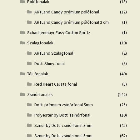
Pólófonalak
(13)
ARTLand Candy prémium pólófonal
(12)
ARTLand Candy prémium pólófonal 2 cm
(1)
Schachenmayr Easy Cotton Spritz
(1)
Szalagfonalak
(10)
ARTLand Szalagfonal
(2)
Dotti Shiny fonal
(8)
Téli fonalak
(49)
Red Heart Calista fonal
(5)
Zsinórfonalak
(142)
Dotti prémium zsinórfonal 5mm
(25)
Polyester by Dotti zsinórfonal
(10)
Sznur by Dotti zsinórfonal 3mm
(45)
Sznur by Dotti zsinórfonal 5mm
(62)