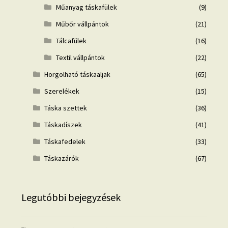
Műanyag táskafülek
(9)
Műbőr vállpántok
(21)
Tálcafülek
(16)
Textil vállpántok
(22)
Horgolható táskaaljak
(65)
Szerelékek
(15)
Táska szettek
(36)
Táskadíszek
(41)
Táskafedelek
(33)
Táskazárók
(67)
Legutóbbi bejegyzések