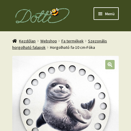
Ugrás
Kilépés
Menü
a
a
navigációhoz
tartalomba
Kezdőlap
Webshop
Fa termékek
Szezonális
horgolható falapok
Horgolható fa-10 cm-Fóka
nd
u