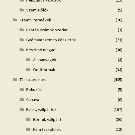
Szemjelölők
(5)
Kreatív termékek
(70)
Festés számok szerint
(3)
Gyémántszemes készletek
(23)
Készítsd magad!
(38)
Alapanyagok
(4)
Öntőformák
(34)
Táska készítés
(435)
Behúzók
(5)
Canava
(6)
Fülek, vállpántok
(167)
Bőr fül, vállpánt
(86)
Fém táskafülek
(12)