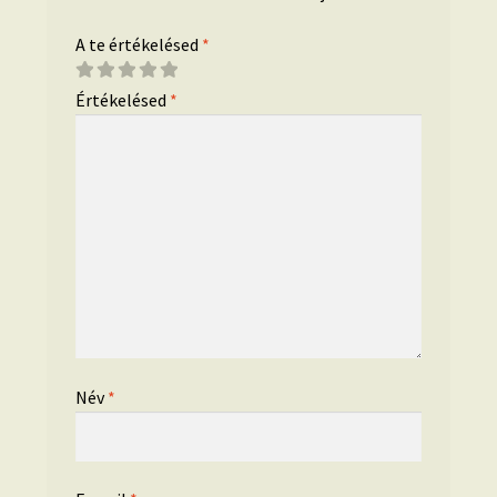
A te értékelésed
*
Értékelésed
*
Név
*