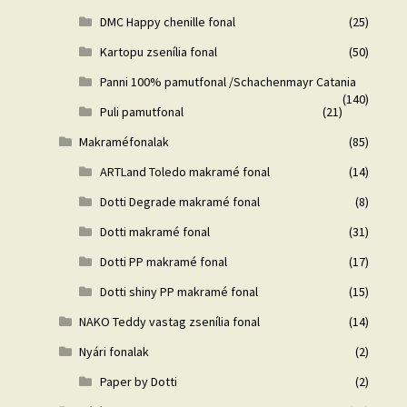
DMC Happy chenille fonal
(25)
Kartopu zsenília fonal
(50)
Panni 100% pamutfonal /Schachenmayr Catania
(140)
Puli pamutfonal
(21)
Makraméfonalak
(85)
ARTLand Toledo makramé fonal
(14)
Dotti Degrade makramé fonal
(8)
Dotti makramé fonal
(31)
Dotti PP makramé fonal
(17)
Dotti shiny PP makramé fonal
(15)
NAKO Teddy vastag zsenília fonal
(14)
Nyári fonalak
(2)
Paper by Dotti
(2)