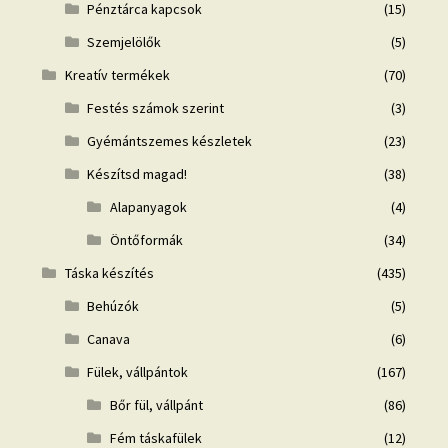
Pénztárca kapcsok
(15)
Szemjelölők
(5)
Kreatív termékek
(70)
Festés számok szerint
(3)
Gyémántszemes készletek
(23)
Készítsd magad!
(38)
Alapanyagok
(4)
Öntőformák
(34)
Táska készítés
(435)
Behúzók
(5)
Canava
(6)
Fülek, vállpántok
(167)
Bőr fül, vállpánt
(86)
Fém táskafülek
(12)