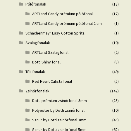
Pólófonalak
(13)
ARTLand Candy prémium pólófonal
(12)
ARTLand Candy prémium pólófonal 2 cm
(1)
Schachenmayr Easy Cotton Spritz
(1)
Szalagfonalak
(10)
ARTLand Szalagfonal
(2)
Dotti Shiny fonal
(8)
Téli fonalak
(49)
Red Heart Calista fonal
(5)
Zsinórfonalak
(142)
Dotti prémium zsinórfonal 5mm
(25)
Polyester by Dotti zsinórfonal
(10)
Sznur by Dotti zsinórfonal 3mm
(45)
Sznur by Dotti zsinórfonal 5mm
(62)