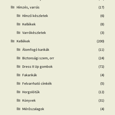
Hímzés, varrás
(17)
Hímző készletek
(6)
Kellékek
(8)
Varrókészletek
(3)
Kellékek
(200)
Álomfogó karikák
(11)
Biztonsági szem, orr
(24)
Dress It Up gombok
(72)
Fakarikák
(4)
Felvarrható címkék
(5)
Horgolótűk
(12)
Könyvek
(31)
Mérőszalagok
(4)