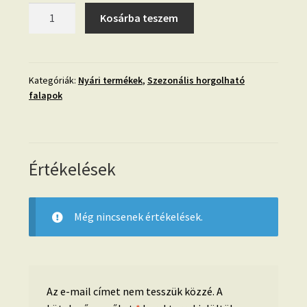
Horgolható
Kosárba teszem
fa-
10
cm-
Fun
Kategóriák:
Nyári termékek
,
Szezonális horgolható
falapok
Sun
mennyiség
Értékelések
Még nincsenek értékelések.
Az e-mail címet nem tesszük közzé.
A