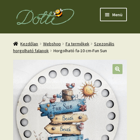
Ugrás
Kilépés
Menü
a
a
navigációhoz
tartalomba
Kezdőlap
Webshop
Fa termékek
Szezonális
horgolható falapok
Horgolható fa-10 cm-Fun Sun
nd
u