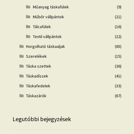
Műanyag táskafülek
(9)
Műbőr vállpántok
(21)
Tálcafülek
(16)
Textil vállpántok
(22)
Horgolható táskaaljak
(65)
Szerelékek
(15)
Táska szettek
(36)
Táskadíszek
(41)
Táskafedelek
(33)
Táskazárók
(67)
Legutóbbi bejegyzések