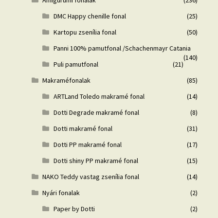
Amigurumi fonalak
(236)
DMC Happy chenille fonal
(25)
Kartopu zsenília fonal
(50)
Panni 100% pamutfonal /Schachenmayr Catania
(140)
Puli pamutfonal
(21)
Makraméfonalak
(85)
ARTLand Toledo makramé fonal
(14)
Dotti Degrade makramé fonal
(8)
Dotti makramé fonal
(31)
Dotti PP makramé fonal
(17)
Dotti shiny PP makramé fonal
(15)
NAKO Teddy vastag zsenília fonal
(14)
Nyári fonalak
(2)
Paper by Dotti
(2)