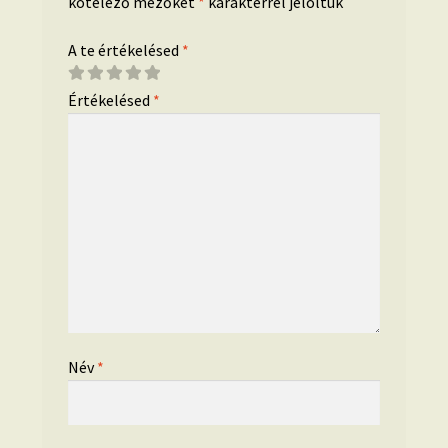
kötelező mezőket
*
karakterrel jelöltük
A te értékelésed
*
Értékelésed
*
Név
*