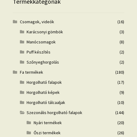
Termékkategóriák
Csomagok, videók
(16)
Karácsonyi gömbök
(3)
Manócsomagok
(8)
Puff készítés
(2)
Szőnyeghorgolás
(2)
Fa termékek
(180)
Horgolható falapok
(17)
Horgolható képek
(9)
Horgolható tálcaaljak
(10)
Szezonális horgolható falapok
(144)
Nyári termékek
(20)
Őszi termékek
(26)