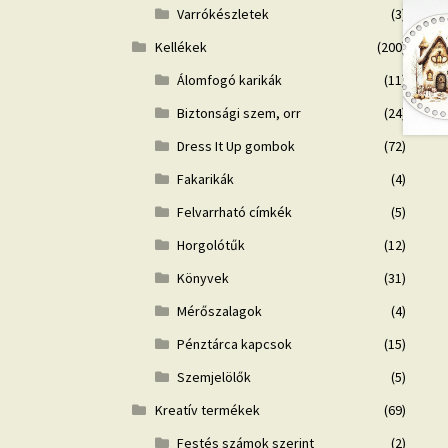
Varrókészletek
(3)
Kellékek
(200)
Álomfogó karikák
(11)
Biztonsági szem, orr
(24)
Dress It Up gombok
(72)
Fakarikák
(4)
Felvarrható címkék
(5)
Horgolótűk
(12)
Könyvek
(31)
Mérőszalagok
(4)
Pénztárca kapcsok
(15)
Szemjelölők
(5)
Kreatív termékek
(69)
Festés számok szerint
(2)