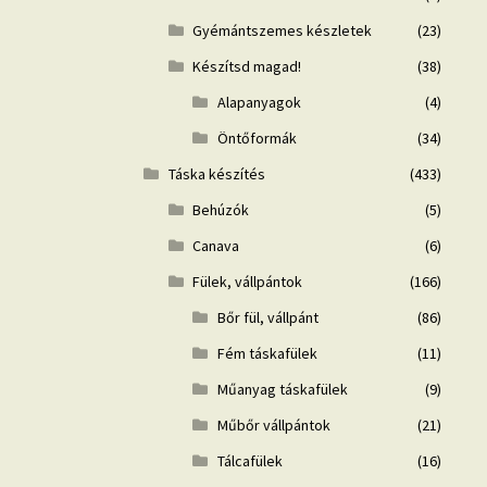
Gyémántszemes készletek
(23)
Készítsd magad!
(38)
Alapanyagok
(4)
Öntőformák
(34)
Táska készítés
(433)
Behúzók
(5)
Canava
(6)
Fülek, vállpántok
(166)
Bőr fül, vállpánt
(86)
Fém táskafülek
(11)
Műanyag táskafülek
(9)
Műbőr vállpántok
(21)
Tálcafülek
(16)