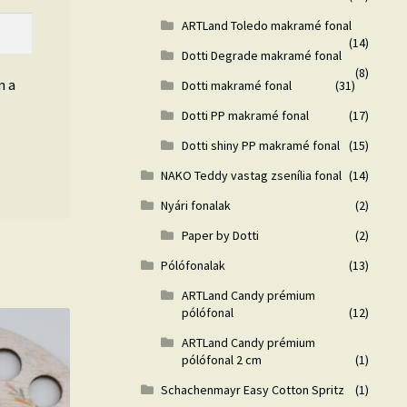
ARTLand Toledo makramé fonal
(14)
Dotti Degrade makramé fonal
(8)
n a
Dotti makramé fonal
(31)
Dotti PP makramé fonal
(17)
Dotti shiny PP makramé fonal
(15)
NAKO Teddy vastag zsenília fonal
(14)
Nyári fonalak
(2)
Paper by Dotti
(2)
Pólófonalak
(13)
ARTLand Candy prémium
pólófonal
(12)
ARTLand Candy prémium
pólófonal 2 cm
(1)
Schachenmayr Easy Cotton Spritz
(1)