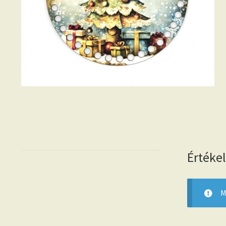
Értéke
M