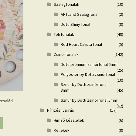
Szalagfonalak
(10)
ARTLand Szalagfonal
(2)
Dotti Shiny fonal
(8)
Téli fonalak
(49)
Red Heart Calista fonal
(5)
Zsinórfonalak
(142)
Dotti prémium zsinórfonal 5mm
(25)
Polyester by Dotti zsinórfonal
(10)
Sznur by Dotti zsinórfonal
3mm
(45)
Sznur by Dotti zsinórfonal 5mm
zcsalád
(62)
Hímzés, varrás
(17)
Hímző készletek
(6)
Kellékek
(8)