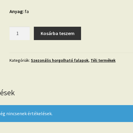
Anyag:
fa
Horgolható
Kosárba teszem
fa-
15
cm-
Retro
Kategóriák:
Szezonális horgolható falapok
,
Téli termékek
fenyő
mennyiség
lések
ég nincsenek értékelések.