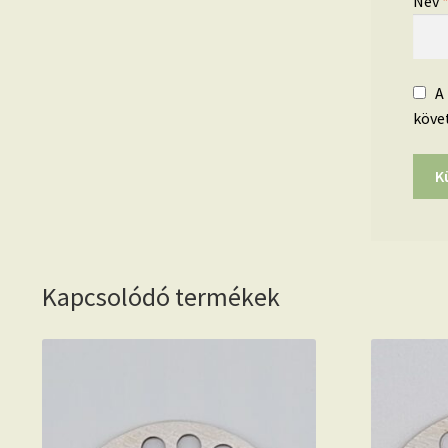
Név
A
köve
Kapcsolódó termékek