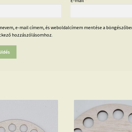
*
E-mail
*
 nevem, e-mail címem, és weboldalcímem mentése a böngészőbe
tkező hozzászólásomhoz.