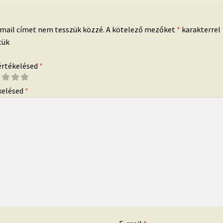
-mail címet nem tesszük közzé.
A kötelező mezőket
*
karakterrel
tük
 értékelésed
*
kelésed
*