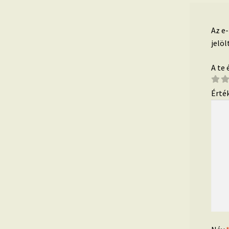
Az e
jelöl
A te
Érté