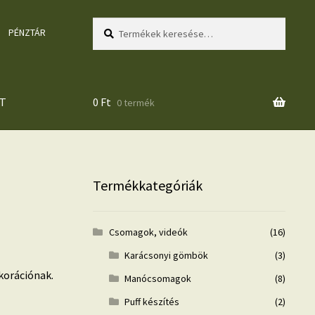
Keresés
Keresés
PÉNZTÁR
a
következőre:
T
0
Ft
0 termék
Termékkategóriák
Csomagok, videók
(16)
Karácsonyi gömbök
(3)
korációnak.
Manócsomagok
(8)
Puff készítés
(2)