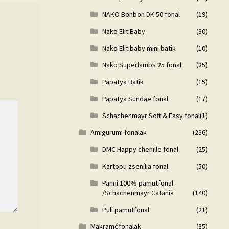
NAKO Bonbon DK 50 fonal
(19)
Nako Elit Baby
(30)
Nako Elit baby mini batik
(10)
Nako Superlambs 25 fonal
(25)
Papatya Batik
(15)
Papatya Sundae fonal
(17)
Schachenmayr Soft & Easy fonal
(1)
Amigurumi fonalak
(236)
DMC Happy chenille fonal
(25)
Kartopu zsenília fonal
(50)
Panni 100% pamutfonal
/Schachenmayr Catania
(140)
Puli pamutfonal
(21)
Makraméfonalak
(85)