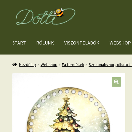
Ugrás
Kilépés
a
a
navigációhoz
tartalomba
START
RÓLUNK
VISZONTELADÓK
WEBSHOP
Kezdőlap
Webshop
Fa termékek
Szezonális horgolható f