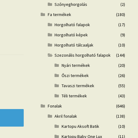
Szőnyeghorgolás
(2)
Fa termékek
(180)
Horgolható falapok
(17)
Horgolható képek
(9)
Horgolható tálcaaljak
(10)
Szezonális horgolható falapok
(144)
Nyári termékek
(20)
Őszi termékek
(26)
Tavaszi termékek
(55)
Téli termékek
(43)
Fonalak
(646)
Akril fonalak
(138)
Kartopu Aksoft Batik
(10)
Kartopu Baby One Lux
(11)