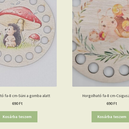
tó fa-8 cm-Süni a gomba alatt
Horgolható fa-8 cm-Csigus
690
Ft
690
Ft
Kosárba teszem
Kosárba teszem