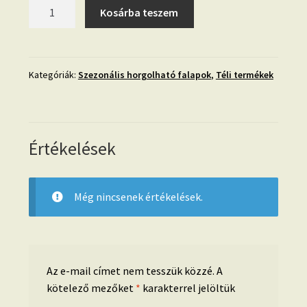
Horgolható
Kosárba teszem
fa-
30
cm-
Város
Kategóriák:
Szezonális horgolható falapok
,
Téli termékek
télen
mennyiség
Értékelések
Még nincsenek értékelések.
Az e-mail címet nem tesszük közzé.
A
kötelező mezőket
*
karakterrel jelöltük