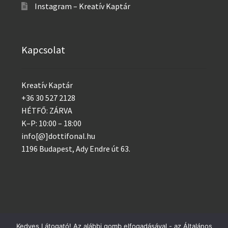
Instagram – Kreatív Kaptár
Kapcsolat
Kreatív Kaptár
+36 30 527 2128
HÉTFŐ: ZÁRVA
K–P: 10:00 – 18:00
info[@]dottifonal.hu
1196 Budapest, Ady Endre út 63.
Kedves Látogató! Az alábbi gomb elfogadásával - az Általános