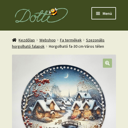
Ugrás
Kilépés
Menü
a
a
navigációhoz
tartalomba
Kezdőlap
Webshop
Fa termékek
Szezonális
horgolható falapok
Horgolható fa-30 cm-Város télen
nd
u