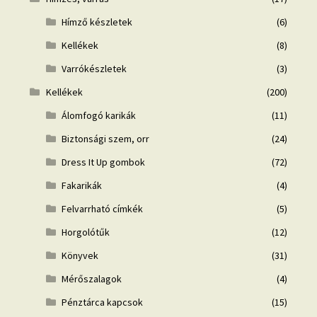
Hímző készletek
(6)
Kellékek
(8)
Varrókészletek
(3)
Kellékek
(200)
Álomfogó karikák
(11)
Biztonsági szem, orr
(24)
Dress It Up gombok
(72)
Fakarikák
(4)
Felvarrható címkék
(5)
Horgolótűk
(12)
Könyvek
(31)
Mérőszalagok
(4)
Pénztárca kapcsok
(15)