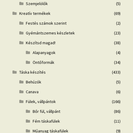
Szemjelölők
(5)
Kreatív termékek
(69)
Festés számok szerint
(2)
Gyémántszemes készletek
(23)
Készítsd magad!
(38)
Alapanyagok
(4)
Öntőformák
(34)
Táska készítés
(433)
Behúzók
(5)
Canava
(6)
Fülek, vállpántok
(166)
Bőr fül, vállpánt
(86)
Fém táskafülek
(11)
Műanyag táskafülek
(9)