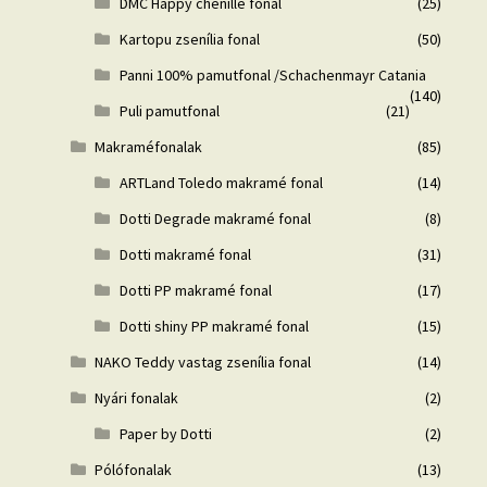
DMC Happy chenille fonal
(25)
Kartopu zsenília fonal
(50)
Panni 100% pamutfonal /Schachenmayr Catania
(140)
Puli pamutfonal
(21)
Makraméfonalak
(85)
ARTLand Toledo makramé fonal
(14)
Dotti Degrade makramé fonal
(8)
Dotti makramé fonal
(31)
Dotti PP makramé fonal
(17)
Dotti shiny PP makramé fonal
(15)
NAKO Teddy vastag zsenília fonal
(14)
Nyári fonalak
(2)
Paper by Dotti
(2)
Pólófonalak
(13)