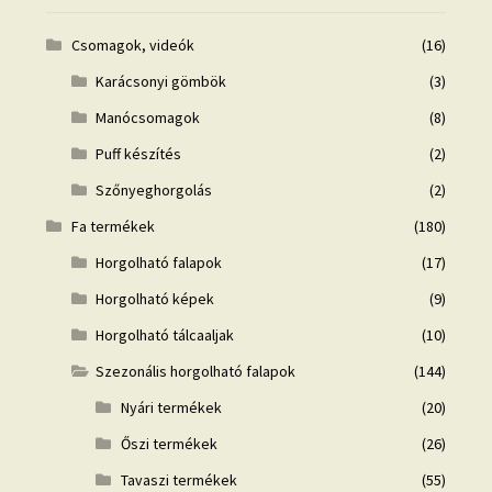
Csomagok, videók
(16)
Karácsonyi gömbök
(3)
Manócsomagok
(8)
Puff készítés
(2)
Szőnyeghorgolás
(2)
Fa termékek
(180)
Horgolható falapok
(17)
Horgolható képek
(9)
Horgolható tálcaaljak
(10)
Szezonális horgolható falapok
(144)
Nyári termékek
(20)
Őszi termékek
(26)
Tavaszi termékek
(55)