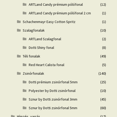
ARTLand Candy prémium pólófonal
(12)
ARTLand Candy prémium pólófonal 2 cm
(1)
Schachenmayr Easy Cotton Spritz
(1)
Szalagfonalak
(10)
ARTLand Szalagfonal
(2)
Dotti Shiny fonal
(8)
Téli fonalak
(49)
Red Heart Calista fonal
(5)
Zsinórfonalak
(140)
Dotti prémium zsinórfonal 5mm
(25)
Polyester by Dotti zsinórfonal
(10)
Sznur by Dotti zsinórfonal 3mm
(45)
Sznur by Dotti zsinórfonal 5mm
(60)
Hímzés, varrás
(17)