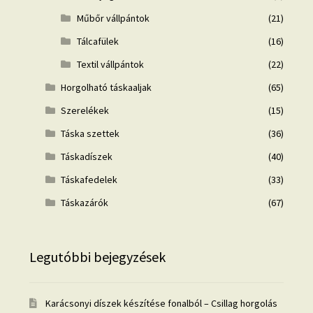
Műbőr vállpántok
(21)
Tálcafülek
(16)
Textil vállpántok
(22)
Horgolható táskaaljak
(65)
Szerelékek
(15)
Táska szettek
(36)
Táskadíszek
(40)
Táskafedelek
(33)
Táskazárók
(67)
Legutóbbi bejegyzések
Karácsonyi díszek készítése fonalból – Csillag horgolás