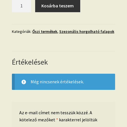
Horgolható
Kosárba teszem
fa-
8
cm-
Rókica
Kategóriák:
Őszi termékek
,
Szezonális horgolható falapok
alszik
mennyiség
Értékelések
Még nincsenek értékelések.
Az e-mail címet nem tesszük közzé.
A
kötelező mezőket
*
karakterrel jelöltük