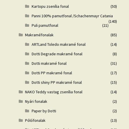
Kartopu zsenília fonal
(50)
Panni 100% pamutfonal /Schachenmayr Catania
(140)
Puli pamutfonal
(21)
Makraméfonalak
(85)
ARTLand Toledo makramé fonal
(14)
Dotti Degrade makramé fonal
(8)
Dotti makramé fonal
(31)
Dotti PP makramé fonal
(17)
Dotti shiny PP makramé fonal
(15)
NAKO Teddy vastag zsenília fonal
(14)
Nyári fonalak
(2)
Paper by Dotti
(2)
Pólófonalak
(13)