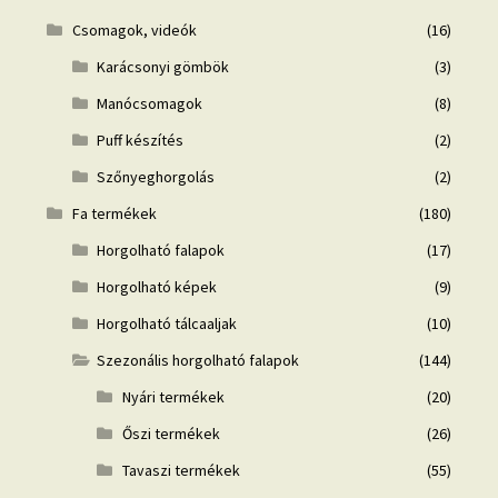
Csomagok, videók
(16)
Karácsonyi gömbök
(3)
Manócsomagok
(8)
Puff készítés
(2)
Szőnyeghorgolás
(2)
Fa termékek
(180)
Horgolható falapok
(17)
Horgolható képek
(9)
Horgolható tálcaaljak
(10)
Szezonális horgolható falapok
(144)
Nyári termékek
(20)
Őszi termékek
(26)
Tavaszi termékek
(55)