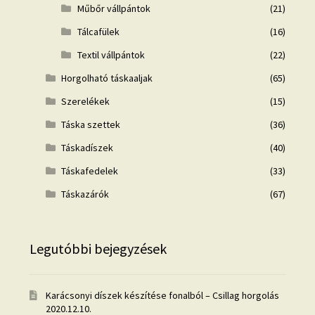
Műbőr vállpántok
(21)
Tálcafülek
(16)
Textil vállpántok
(22)
Horgolható táskaaljak
(65)
Szerelékek
(15)
Táska szettek
(36)
Táskadíszek
(40)
Táskafedelek
(33)
Táskazárók
(67)
Legutóbbi bejegyzések
Karácsonyi díszek készítése fonalból – Csillag horgolás
2020.12.10.