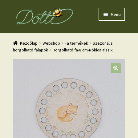
Ugrás
Kilépés
Menü
a
a
navigációhoz
tartalomba
Kezdőlap
Webshop
Fa termékek
Szezonális
horgolható falapok
Horgolható fa-8 cm-Rókica alszik
nd
u