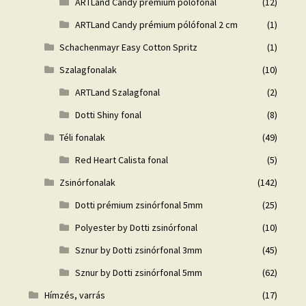
ARTLand Candy prémium pólófonal
(12)
ARTLand Candy prémium pólófonal 2 cm
(1)
Schachenmayr Easy Cotton Spritz
(1)
Szalagfonalak
(10)
ARTLand Szalagfonal
(2)
Dotti Shiny fonal
(8)
Téli fonalak
(49)
Red Heart Calista fonal
(5)
Zsinórfonalak
(142)
Dotti prémium zsinórfonal 5mm
(25)
Polyester by Dotti zsinórfonal
(10)
Sznur by Dotti zsinórfonal 3mm
(45)
Sznur by Dotti zsinórfonal 5mm
(62)
Hímzés, varrás
(17)