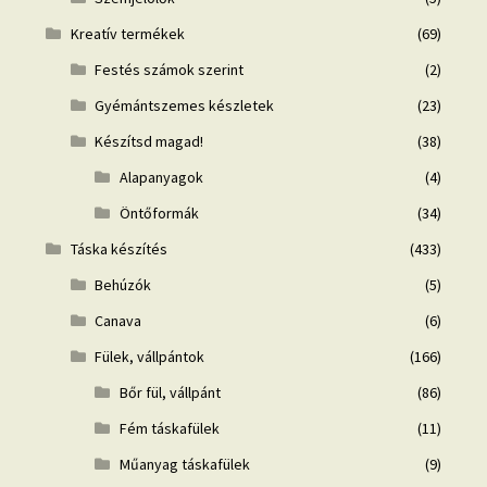
Kreatív termékek
(69)
Festés számok szerint
(2)
Gyémántszemes készletek
(23)
Készítsd magad!
(38)
Alapanyagok
(4)
Öntőformák
(34)
Táska készítés
(433)
Behúzók
(5)
Canava
(6)
Fülek, vállpántok
(166)
Bőr fül, vállpánt
(86)
Fém táskafülek
(11)
Műanyag táskafülek
(9)