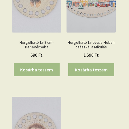
Horgolható fa-8 cm-
Horgolható fa-ovális-Hóban
Denevérbaba
császkál a Mikulás
690
Ft
1.590
Ft
Kosárba teszem
Kosárba teszem