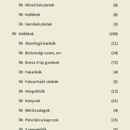
Hímző készletek
(6)
Kellékek
(8)
Varrókészletek
(3)
Kellékek
(200)
Álomfogó karikák
(11)
Biztonsági szem, orr
(24)
Dress It Up gombok
(72)
Fakarikák
(4)
Felvarrható címkék
(5)
Horgolótűk
(12)
Könyvek
(31)
Mérőszalagok
(4)
Pénztárca kapcsok
(15)
Szemjelölők
(5)