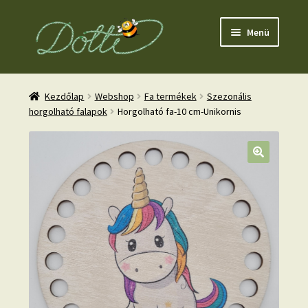
Ugrás
Kilépés
Menü
a
a
navigációhoz
tartalomba
Kezdőlap
Webshop
Fa termékek
Szezonális
horgolható falapok
Horgolható fa-10 cm-Unikornis
nd
u