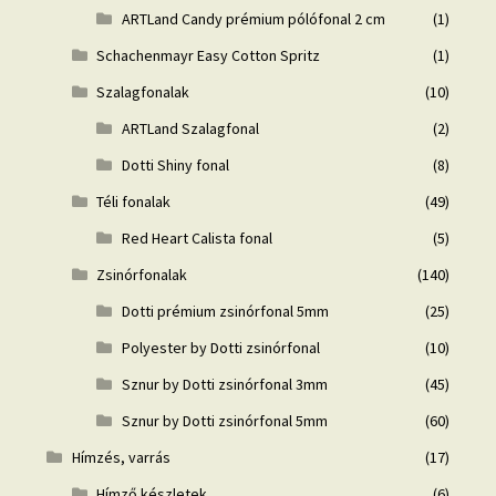
ARTLand Candy prémium pólófonal 2 cm
(1)
Schachenmayr Easy Cotton Spritz
(1)
Szalagfonalak
(10)
ARTLand Szalagfonal
(2)
Dotti Shiny fonal
(8)
Téli fonalak
(49)
Red Heart Calista fonal
(5)
Zsinórfonalak
(140)
Dotti prémium zsinórfonal 5mm
(25)
Polyester by Dotti zsinórfonal
(10)
Sznur by Dotti zsinórfonal 3mm
(45)
Sznur by Dotti zsinórfonal 5mm
(60)
Hímzés, varrás
(17)
Hímző készletek
(6)