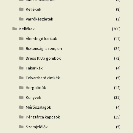
Kellékek
(8)
Varrókészletek
(3)
Kellékek
(200)
Álomfogó karikák
(11)
Biztonsági szem, orr
(24)
Dress It Up gombok
(72)
Fakarikák
(4)
Felvarrható címkék
(5)
Horgolótűk
(12)
Könyvek
(31)
Mérőszalagok
(4)
Pénztárca kapcsok
(15)
Szemjelölők
(5)