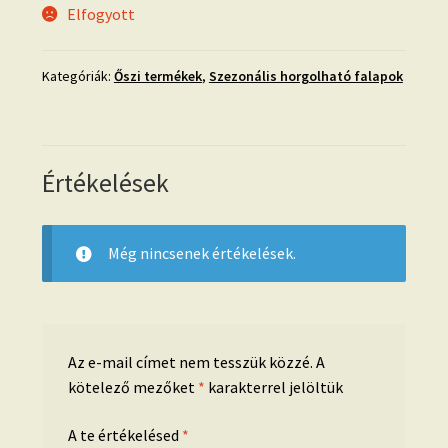
Elfogyott
Kategóriák:
Őszi termékek
,
Szezonális horgolható falapok
Értékelések
Még nincsenek értékelések.
Az e-mail címet nem tesszük közzé.
A
kötelező mezőket
*
karakterrel jelöltük
A te értékelésed
*