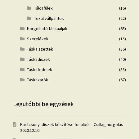
Tálcafülek
(16)
Textil vállpántok
(22)
Horgolható táskaaljak
(65)
Szerelékek
(15)
Táska szettek
(36)
Táskadíszek
(40)
Táskafedelek
(33)
Táskazárók
(67)
Legutóbbi bejegyzések
Karácsonyi díszek készítése fonalból – Csillag horgolás
2020.12.10.