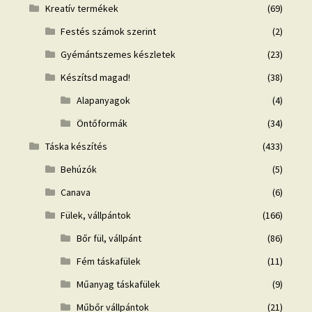
Kreatív termékek
(69)
Festés számok szerint
(2)
Gyémántszemes készletek
(23)
Készítsd magad!
(38)
Alapanyagok
(4)
Öntőformák
(34)
Táska készítés
(433)
Behúzók
(5)
Canava
(6)
Fülek, vállpántok
(166)
Bőr fül, vállpánt
(86)
Fém táskafülek
(11)
Műanyag táskafülek
(9)
Műbőr vállpántok
(21)