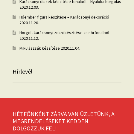
Karácsonyi díszek készítése fonalból – Nyalóka horgolás
2020.12.03.
Hóember figura készítése – Karácsonyi dekoráció
2020.11.20.
Horgolt karácsonyi zokni készítése zsinórfonalból
2020.11.12.
Mikulászsák készítése
2020.11.04.
Hírlevél
HÉTFŐNKÉNT ZÁRVA VAN ÜZLETÜNK, A
MEGRENDELÉSEKET KEDDEN
DOLGOZZUK FEL!