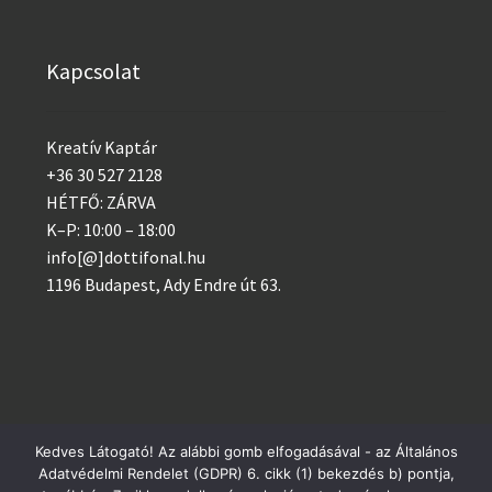
Kapcsolat
Kreatív Kaptár
+36 30 527 2128
HÉTFŐ: ZÁRVA
K–P: 10:00 – 18:00
info[@]dottifonal.hu
1196 Budapest, Ady Endre út 63.
Kedves Látogató! Az alábbi gomb elfogadásával - az Általános
© 2014 - 2023 Kreatív Kaptár
Adatvédelmi Rendelet (GDPR) 6. cikk (1) bekezdés b) pontja,