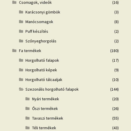
Csomagok, videók
(16)
Karácsonyi gömbök
(3)
Manócsomagok
(8)
Puff készítés
(2)
Szőnyeghorgolás
(2)
Fa termékek
(180)
Horgolható falapok
(17)
Horgolható képek
(9)
Horgolható tálcaaljak
(10)
Szezonális horgolható falapok
(144)
Nyári termékek
(20)
Őszi termékek
(26)
Tavaszi termékek
(55)
Téli termékek
(43)