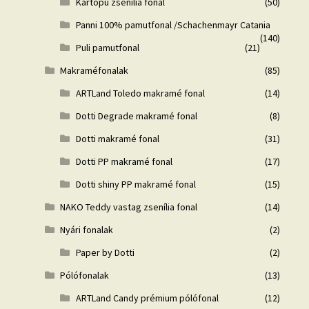
Kartopu zsenília fonal
(50)
Panni 100% pamutfonal /Schachenmayr Catania
(140)
Puli pamutfonal
(21)
Makraméfonalak
(85)
ARTLand Toledo makramé fonal
(14)
Dotti Degrade makramé fonal
(8)
Dotti makramé fonal
(31)
Dotti PP makramé fonal
(17)
Dotti shiny PP makramé fonal
(15)
NAKO Teddy vastag zsenília fonal
(14)
Nyári fonalak
(2)
Paper by Dotti
(2)
Pólófonalak
(13)
ARTLand Candy prémium pólófonal
(12)