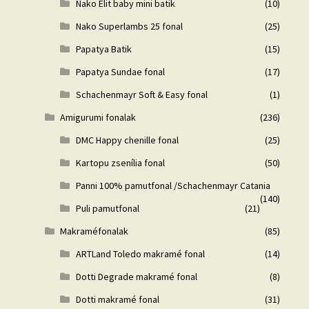
Nako Elit baby mini batik
(10)
Nako Superlambs 25 fonal
(25)
Papatya Batik
(15)
Papatya Sundae fonal
(17)
Schachenmayr Soft & Easy fonal
(1)
Amigurumi fonalak
(236)
DMC Happy chenille fonal
(25)
Kartopu zsenília fonal
(50)
Panni 100% pamutfonal /Schachenmayr Catania
(140)
Puli pamutfonal
(21)
Makraméfonalak
(85)
ARTLand Toledo makramé fonal
(14)
Dotti Degrade makramé fonal
(8)
Dotti makramé fonal
(31)