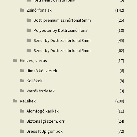
Red Heart Calista fonal
(5)
Zsinórfonalak
(142)
Dotti prémium zsinórfonal 5mm
(25)
Polyester by Dotti zsinórfonal
(10)
Sznur by Dotti zsinórfonal 3mm
(45)
Sznur by Dotti zsinórfonal 5mm
(62)
Hímzés, varrás
(17)
Hímző készletek
(6)
Kellékek
(8)
Varrókészletek
(3)
Kellékek
(200)
Álomfogó karikák
(11)
Biztonsági szem, orr
(24)
Dress It Up gombok
(72)