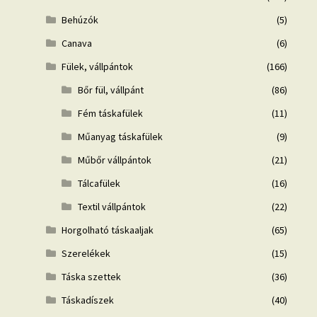
Behúzók
(5)
Canava
(6)
Fülek, vállpántok
(166)
Bőr fül, vállpánt
(86)
Fém táskafülek
(11)
Műanyag táskafülek
(9)
Műbőr vállpántok
(21)
Tálcafülek
(16)
Textil vállpántok
(22)
Horgolható táskaaljak
(65)
Szerelékek
(15)
Táska szettek
(36)
Táskadíszek
(40)