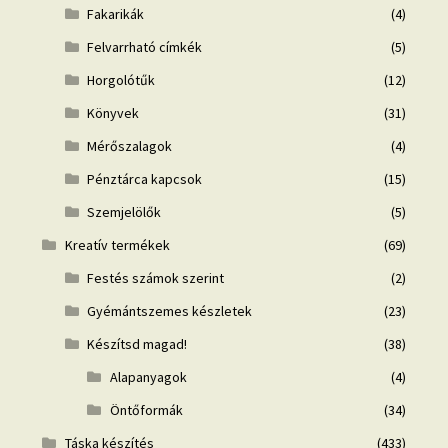
Fakarikák
(4)
Felvarrható címkék
(5)
Horgolótűk
(12)
Könyvek
(31)
Mérőszalagok
(4)
Pénztárca kapcsok
(15)
Szemjelölők
(5)
Kreatív termékek
(69)
Festés számok szerint
(2)
Gyémántszemes készletek
(23)
Készítsd magad!
(38)
Alapanyagok
(4)
Öntőformák
(34)
Táska készítés
(433)