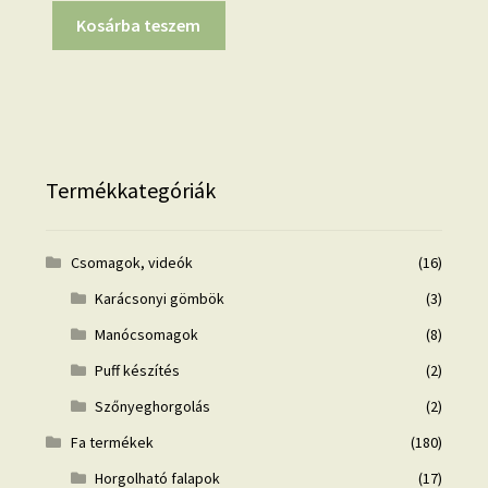
Kosárba teszem
Termékkategóriák
Csomagok, videók
(16)
Karácsonyi gömbök
(3)
Manócsomagok
(8)
Puff készítés
(2)
Szőnyeghorgolás
(2)
Fa termékek
(180)
Horgolható falapok
(17)