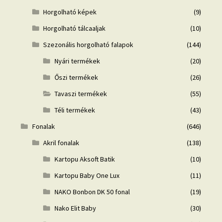
Horgolható képek
(9)
Horgolható tálcaaljak
(10)
Szezonális horgolható falapok
(144)
Nyári termékek
(20)
Őszi termékek
(26)
Tavaszi termékek
(55)
Téli termékek
(43)
Fonalak
(646)
Akril fonalak
(138)
Kartopu Aksoft Batik
(10)
Kartopu Baby One Lux
(11)
NAKO Bonbon DK 50 fonal
(19)
Nako Elit Baby
(30)