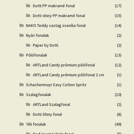
Dotti PP makramé fonal
(17)
Dotti shiny PP makramé fonal
(15)
NAKO Teddy vastag zsenília fonal
(14)
Nyári fonalak
(2)
Paper by Dotti
(2)
Pólófonalak
(13)
ARTLand Candy prémium pólófonal
(12)
ARTLand Candy prémium pólófonal 2 cm
(1)
Schachenmayr Easy Cotton Spritz
(1)
Szalagfonalak
(10)
ARTLand Szalagfonal
(2)
Dotti Shiny fonal
(8)
Téli fonalak
(49)