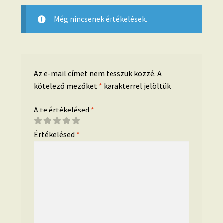
Még nincsenek értékelések.
Az e-mail címet nem tesszük közzé.
A
kötelező mezőket
*
karakterrel jelöltük
A te értékelésed
*
Értékelésed
*