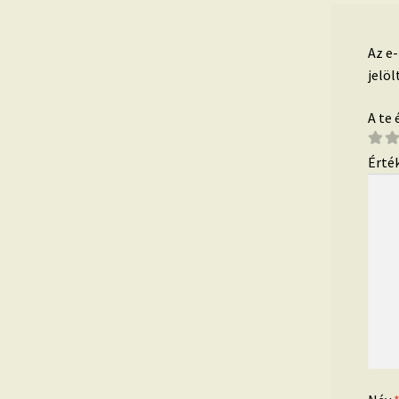
Az e
jelöl
A te
Érté