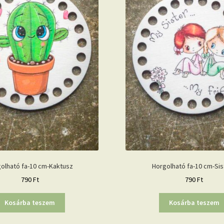
olható fa-10 cm-Kaktusz
Horgolható fa-10 cm-Sis
790
Ft
790
Ft
Kosárba teszem
Kosárba teszem