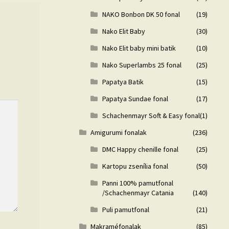
NAKO Bonbon DK 50 fonal
(19)
Nako Elit Baby
(30)
Nako Elit baby mini batik
(10)
Nako Superlambs 25 fonal
(25)
Papatya Batik
(15)
Papatya Sundae fonal
(17)
Schachenmayr Soft & Easy fonal
(1)
Amigurumi fonalak
(236)
DMC Happy chenille fonal
(25)
Kartopu zsenília fonal
(50)
Panni 100% pamutfonal
/Schachenmayr Catania
(140)
Puli pamutfonal
(21)
Makraméfonalak
(85)