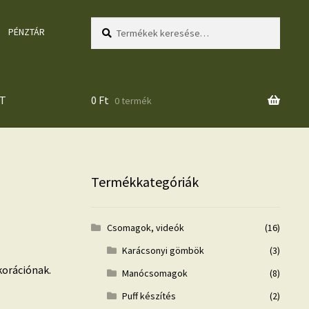
Keresés
Keresés
PÉNZTÁR
a
következőre:
T
0
Ft
0 termék
Termékkategóriák
Csomagok, videók
(16)
Karácsonyi gömbök
(3)
orációnak.
Manócsomagok
(8)
Puff készítés
(2)