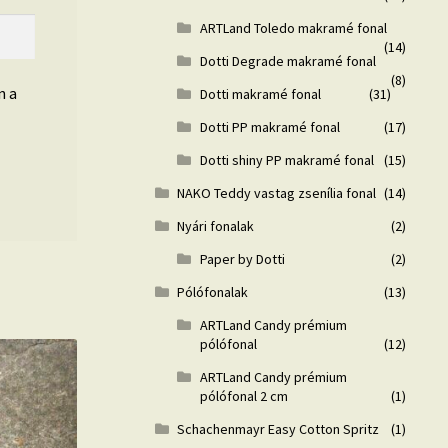
ARTLand Toledo makramé fonal
(14)
Dotti Degrade makramé fonal
(8)
n a
Dotti makramé fonal
(31)
Dotti PP makramé fonal
(17)
Dotti shiny PP makramé fonal
(15)
NAKO Teddy vastag zsenília fonal
(14)
Nyári fonalak
(2)
Paper by Dotti
(2)
Pólófonalak
(13)
ARTLand Candy prémium
pólófonal
(12)
ARTLand Candy prémium
pólófonal 2 cm
(1)
Schachenmayr Easy Cotton Spritz
(1)