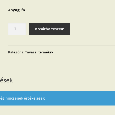
Anyag:
fa
Horgolható
Kosárba teszem
fa-
10
cm-
Szerelemfa
Kategória:
Tavaszi termékek
mennyiség
lések
ég nincsenek értékelések.