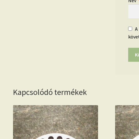
Név
A
köve
Kapcsolódó termékek