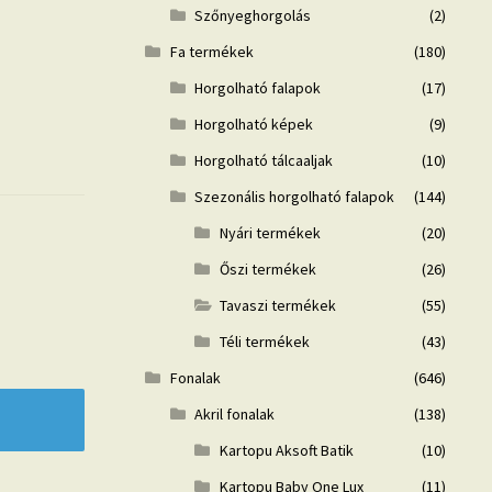
Szőnyeghorgolás
(2)
Fa termékek
(180)
Horgolható falapok
(17)
Horgolható képek
(9)
Horgolható tálcaaljak
(10)
Szezonális horgolható falapok
(144)
Nyári termékek
(20)
Őszi termékek
(26)
Tavaszi termékek
(55)
Téli termékek
(43)
Fonalak
(646)
Akril fonalak
(138)
Kartopu Aksoft Batik
(10)
Kartopu Baby One Lux
(11)