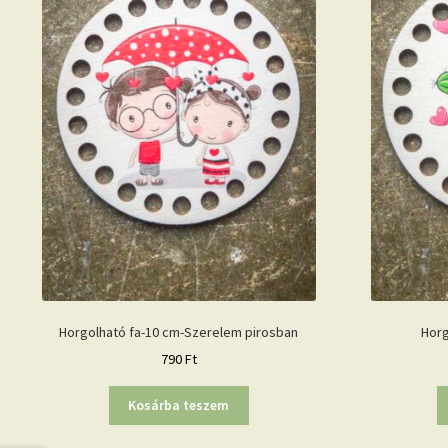
Horgolható fa-10 cm-Szerelem pirosban
Horg
790
Ft
Kosárba teszem