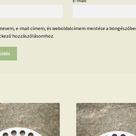
*
E-mail
*
 nevem, e-mail címem, és weboldalcímem mentése a böngészőbe
tkező hozzászólásomhoz.