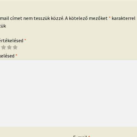
-mail címet nem tesszük közzé.
A kötelező mezőket
*
karakterrel
tük
 értékelésed
*
kelésed
*