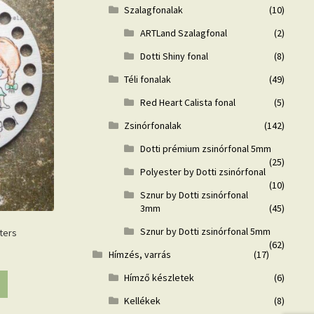
Szalagfonalak
(10)
ARTLand Szalagfonal
(2)
Dotti Shiny fonal
(8)
Téli fonalak
(49)
Red Heart Calista fonal
(5)
Zsinórfonalak
(142)
Dotti prémium zsinórfonal 5mm
(25)
Polyester by Dotti zsinórfonal
(10)
Sznur by Dotti zsinórfonal
3mm
(45)
Sznur by Dotti zsinórfonal 5mm
ters
(62)
Hímzés, varrás
(17)
Hímző készletek
(6)
Kellékek
(8)