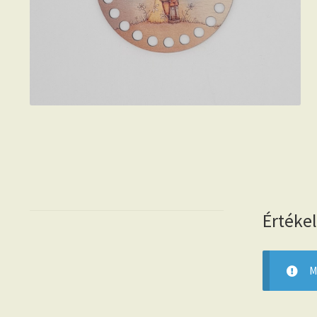
Értéke
M