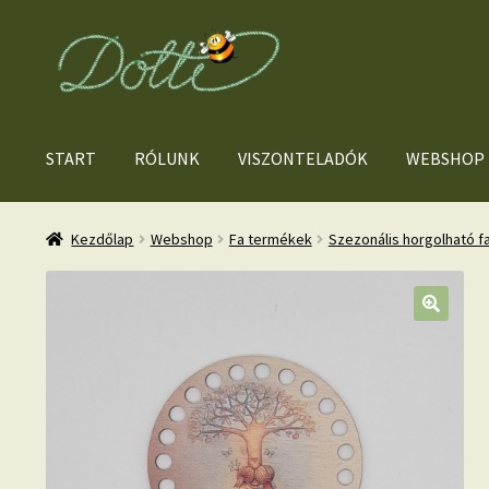
Ugrás
Kilépés
a
a
navigációhoz
tartalomba
START
RÓLUNK
VISZONTELADÓK
WEBSHOP
Kezdőlap
Webshop
Fa termékek
Szezonális horgolható f