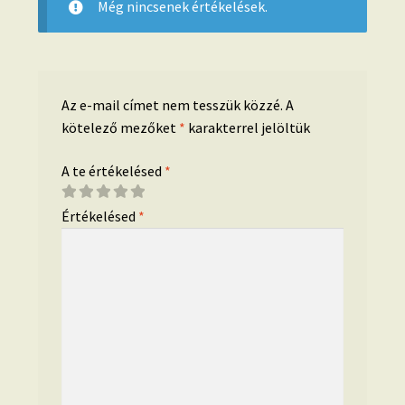
Még nincsenek értékelések.
Az e-mail címet nem tesszük közzé.
A
kötelező mezőket
*
karakterrel jelöltük
A te értékelésed
*
Értékelésed
*