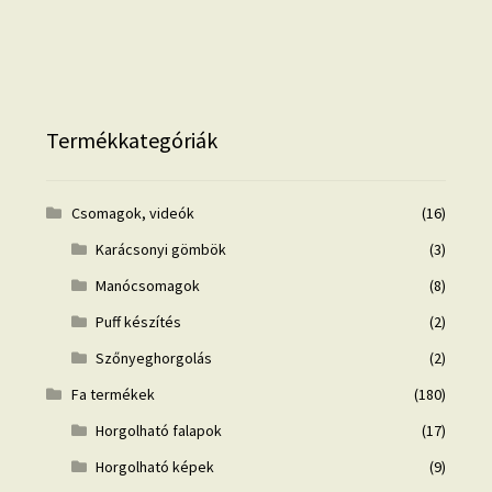
Termékkategóriák
Csomagok, videók
(16)
Karácsonyi gömbök
(3)
Manócsomagok
(8)
Puff készítés
(2)
Szőnyeghorgolás
(2)
Fa termékek
(180)
Horgolható falapok
(17)
Horgolható képek
(9)