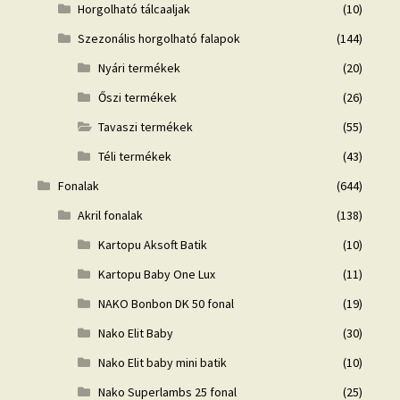
Horgolható tálcaaljak
(10)
Szezonális horgolható falapok
(144)
Nyári termékek
(20)
Őszi termékek
(26)
Tavaszi termékek
(55)
Téli termékek
(43)
Fonalak
(644)
Akril fonalak
(138)
Kartopu Aksoft Batik
(10)
Kartopu Baby One Lux
(11)
NAKO Bonbon DK 50 fonal
(19)
Nako Elit Baby
(30)
Nako Elit baby mini batik
(10)
Nako Superlambs 25 fonal
(25)