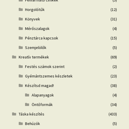
Felvarrható címkék
(5)
Horgolótűk
(12)
Könyvek
(31)
Mérőszalagok
(4)
Pénztárca kapcsok
(15)
Szemjelölők
(5)
Kreatív termékek
(69)
Festés számok szerint
(2)
Gyémántszemes készletek
(23)
Készítsd magad!
(38)
Alapanyagok
(4)
Öntőformák
(34)
Táska készítés
(433)
Behúzók
(5)