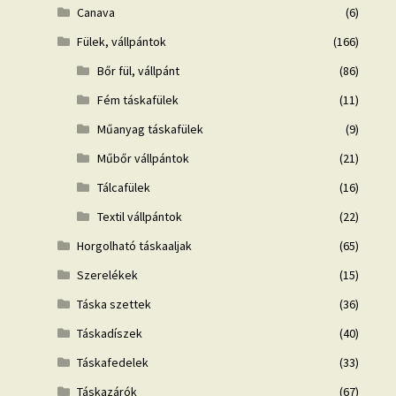
Canava
(6)
Fülek, vállpántok
(166)
Bőr fül, vállpánt
(86)
Fém táskafülek
(11)
Műanyag táskafülek
(9)
Műbőr vállpántok
(21)
Tálcafülek
(16)
Textil vállpántok
(22)
Horgolható táskaaljak
(65)
Szerelékek
(15)
Táska szettek
(36)
Táskadíszek
(40)
Táskafedelek
(33)
Táskazárók
(67)