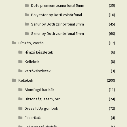
Dotti prémium zsinórfonal 5mm
(25)
Polyester by Dotti zsinórfonal
(10)
Sznur by Dotti zsinórfonal 3mm
(45)
Sznur by Dotti zsinórfonal 5mm
(60)
Hímzés, varrás
(17)
Hímző készletek
(6)
Kellékek
(8)
Varrókészletek
(3)
Kellékek
(200)
Álomfogó karikák
(11)
Biztonsági szem, orr
(24)
Dress It Up gombok
(72)
Fakarikák
(4)