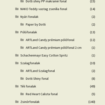
Dotti shiny PP makramé fonal
(15)
NAKO Teddy vastag zsenília fonal
(14)
Nyári fonalak
(2)
Paper by Dotti
(2)
Pólófonalak
(13)
ARTLand Candy prémium pólófonal
(12)
ARTLand Candy prémium pólófonal 2 cm
(1)
Schachenmayr Easy Cotton Spritz
(1)
Szalagfonalak
(10)
ARTLand Szalagfonal
(2)
Dotti Shiny fonal
(8)
Téli fonalak
(49)
Red Heart Calista fonal
(5)
Zsinórfonalak
(140)