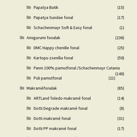
Papatya Batik
(15)
Papatya Sundae fonal
(17)
Schachenmayr Soft & Easy fonal
(1)
Amigurumi fonalak
(236)
DMC Happy chenille fonal
(25)
Kartopu zsenília fonal
(50)
Panni 100% pamutfonal /Schachenmayr Catania
(140)
Puli pamutfonal
(21)
Makraméfonalak
(85)
ARTLand Toledo makramé fonal
(14)
Dotti Degrade makramé fonal
(8)
Dotti makramé fonal
(31)
Dotti PP makramé fonal
(17)