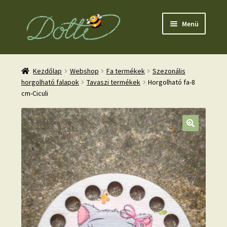
Ugrás
Kilépés
Menü
a
a
navigációhoz
tartalomba
Kezdőlap
Webshop
Fa termékek
Szezonális
horgolható falapok
Tavaszi termékek
Horgolható fa-8
cm-Ciculi
nd
u