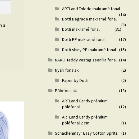
ARTLand Toledo makramé fonal
(14)
Dotti Degrade makramé fonal
n a
(8)
Dotti makramé fonal
(31)
Dotti PP makramé fonal
(17)
Dotti shiny PP makramé fonal
(15)
NAKO Teddy vastag zsenília fonal
(14)
Nyári fonalak
(2)
Paper by Dotti
(2)
Pólófonalak
(13)
ARTLand Candy prémium
pólófonal
(12)
ARTLand Candy prémium
pólófonal 2 cm
(1)
Schachenmayr Easy Cotton Spritz
(1)