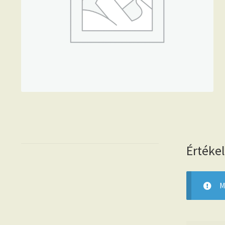
Értéke
M