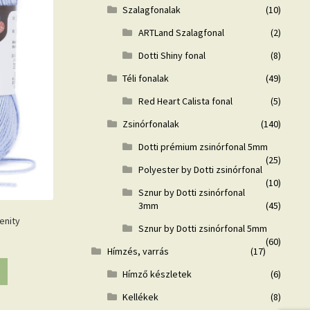
Szalagfonalak
(10)
ARTLand Szalagfonal
(2)
Dotti Shiny fonal
(8)
Téli fonalak
(49)
Red Heart Calista fonal
(5)
Zsinórfonalak
(140)
Dotti prémium zsinórfonal 5mm
(25)
Polyester by Dotti zsinórfonal
(10)
Sznur by Dotti zsinórfonal
3mm
(45)
enity
Sznur by Dotti zsinórfonal 5mm
(60)
Hímzés, varrás
(17)
Hímző készletek
(6)
Kellékek
(8)