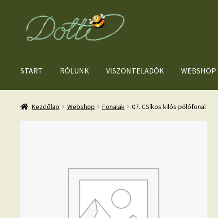
Ugrás
Kilépés
a
a
navigációhoz
tartalomba
START
RÓLUNK
VISZONTELADÓK
WEBSHOP
Kezdőlap
Webshop
Fonalak
07. CSíkos kilós pólófonal