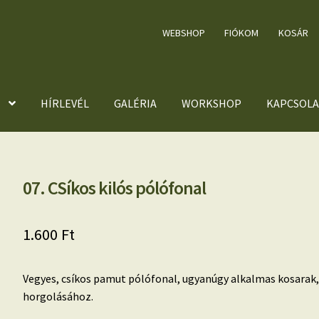
WEBSHOP
FIÓKOM
KOSÁR
HÍRLEVÉL
GALÉRIA
WORKSHOP
KAPCSOLA
07. CSíkos kilós pólófonal
1.600
Ft
Vegyes, csíkos pamut pólófonal, ugyanúgy alkalmas kosarak
horgolásához.