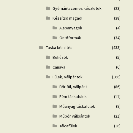
Gyémántszemes készletek
(23)
Készítsd magad!
(38)
Alapanyagok
(4)
Öntőformák
(34)
Táska készítés
(433)
Behúzók
(5)
Canava
(6)
Fülek, vállpántok
(166)
Bőr fül, vállpánt
(86)
Fém táskafülek
(11)
Műanyag táskafülek
(9)
Műbőr vállpántok
(21)
Tálcafülek
(16)