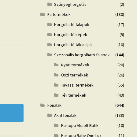
Szőnyeghorgolás
(2)
Fa termékek
(180)
Horgolható falapok
(17)
Horgolható képek
(9)
Horgolható tálcaaljak
(10)
Szezonális horgolható falapok
(144)
Nyári termékek
(20)
Őszi termékek
(26)
Tavaszi termékek
(55)
Téli termékek
(43)
Fonalak
(644)
Akril fonalak
(138)
Kartopu Aksoft Batik
(10)
Kartopu Baby One Lux
(11)