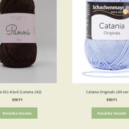
i-011-Kávé (Catania 162)
Catania Originals-180 ser
890
Ft
890
Ft
Kosárba teszem
Kosárba teszem