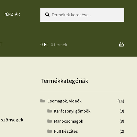
Keresés
Keresés
PÉNZTÁR
a
következőre:
T
0
Ft
0 termék
Termékkategóriák
Csomagok, videók
(16)
Karácsonyi gömbök
(3)
, szőnyegek
Manócsomagok
(8)
Puff készítés
(2)