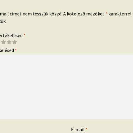
-mail címet nem tesszük közzé.
A kötelező mezőket
*
karakterrel
tük
 értékelésed
*
kelésed
*
*
E-mail
*