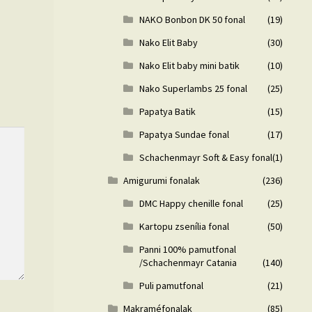
NAKO Bonbon DK 50 fonal
(19)
Nako Elit Baby
(30)
Nako Elit baby mini batik
(10)
Nako Superlambs 25 fonal
(25)
Papatya Batik
(15)
Papatya Sundae fonal
(17)
Schachenmayr Soft & Easy fonal
(1)
Amigurumi fonalak
(236)
DMC Happy chenille fonal
(25)
Kartopu zsenília fonal
(50)
Panni 100% pamutfonal
/Schachenmayr Catania
(140)
Puli pamutfonal
(21)
Makraméfonalak
(85)