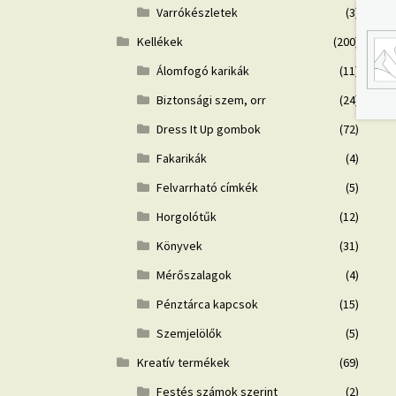
Varrókészletek
(3)
Kellékek
(200)
Álomfogó karikák
(11)
Biztonsági szem, orr
(24)
Dress It Up gombok
(72)
Fakarikák
(4)
Felvarrható címkék
(5)
Horgolótűk
(12)
Könyvek
(31)
Mérőszalagok
(4)
Pénztárca kapcsok
(15)
Szemjelölők
(5)
Kreatív termékek
(69)
Festés számok szerint
(2)