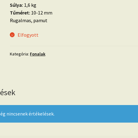
Súlya:
1,6 kg
Tűméret:
10-12 mm
Rugalmas, pamut
Elfogyott
Kategória:
Fonalak
lések
ég nincsenek értékelések.