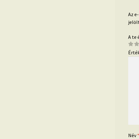
Az e
jelöl
A te
Érté
Név