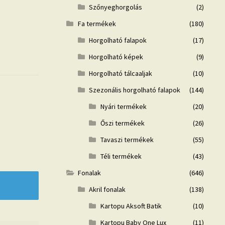
Szőnyeghorgolás
(2)
Fa termékek
(180)
Horgolható falapok
(17)
Horgolható képek
(9)
Horgolható tálcaaljak
(10)
Szezonális horgolható falapok
(144)
Nyári termékek
(20)
Őszi termékek
(26)
Tavaszi termékek
(55)
Téli termékek
(43)
Fonalak
(646)
Akril fonalak
(138)
Kartopu Aksoft Batik
(10)
Kartopu Baby One Lux
(11)