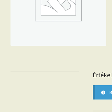
Értéke
M