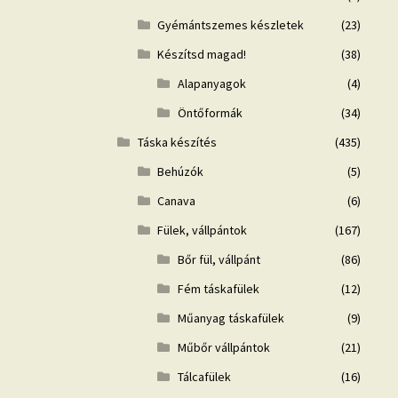
Gyémántszemes készletek
(23)
Készítsd magad!
(38)
Alapanyagok
(4)
Öntőformák
(34)
Táska készítés
(435)
Behúzók
(5)
Canava
(6)
Fülek, vállpántok
(167)
Bőr fül, vállpánt
(86)
Fém táskafülek
(12)
Műanyag táskafülek
(9)
Műbőr vállpántok
(21)
Tálcafülek
(16)