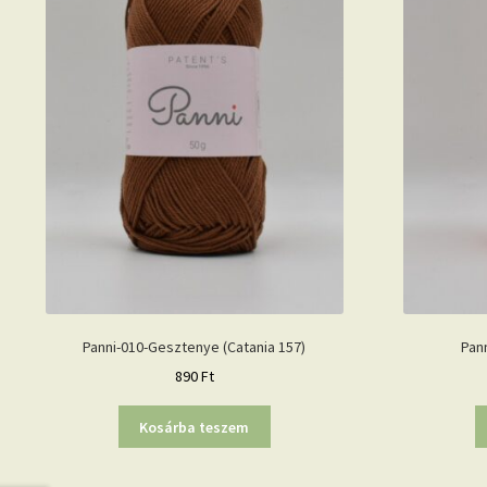
Panni-010-Gesztenye (Catania 157)
Pann
890
Ft
Kosárba teszem