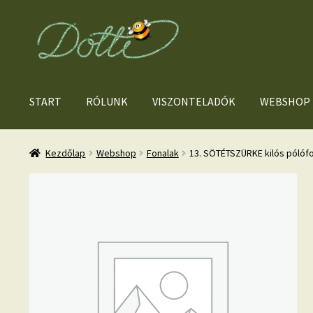
Ugrás
Kilépés
a
a
navigációhoz
tartalomba
START
RÓLUNK
VISZONTELADÓK
WEBSHOP
Kezdőlap
Webshop
Fonalak
13. SÖTÉTSZÜRKE kilós pólófo