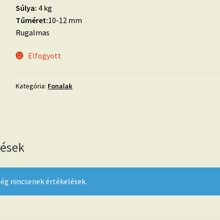
Súlya:
4 kg
Tűméret:
10-12 mm
Rugalmas
Elfogyott
Kategória:
Fonalak
lések
ég nincsenek értékelések.