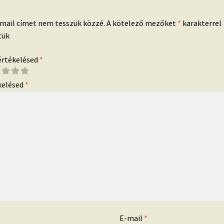
-mail címet nem tesszük közzé.
A kötelező mezőket
*
karakterrel
tük
 értékelésed
*
kelésed
*
*
E-mail
*