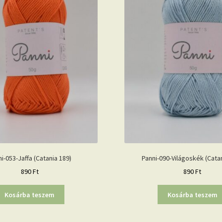
i-053-Jaffa (Catania 189)
Panni-090-Világoskék (Cata
890
Ft
890
Ft
Kosárba teszem
Kosárba teszem