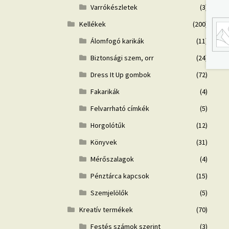
Varrókészletek
(3)
Kellékek
(200)
Álomfogó karikák
(11)
Biztonsági szem, orr
(24)
Dress It Up gombok
(72)
Fakarikák
(4)
Felvarrható címkék
(5)
Horgolótűk
(12)
Könyvek
(31)
Mérőszalagok
(4)
Pénztárca kapcsok
(15)
Szemjelölők
(5)
Kreatív termékek
(70)
Festés számok szerint
(3)