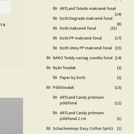
ARTLand Toledo makramé fonal
(14)
Dotti Degrade makramé fonal
n a
(8)
Dotti makramé fonal
(31)
Dotti PP makramé fonal
(17)
Dotti shiny PP makramé fonal
(15)
NAKO Teddy vastag zsenília fonal
(14)
Nyári fonalak
(2)
Paper by Dotti
(2)
Pólófonalak
(13)
ARTLand Candy prémium
pólófonal
(12)
ARTLand Candy prémium
pólófonal 2 cm
(1)
Schachenmayr Easy Cotton Spritz
(1)