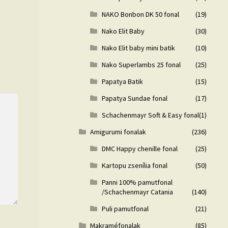
NAKO Bonbon DK 50 fonal
(19)
Nako Elit Baby
(30)
Nako Elit baby mini batik
(10)
Nako Superlambs 25 fonal
(25)
Papatya Batik
(15)
Papatya Sundae fonal
(17)
Schachenmayr Soft & Easy fonal
(1)
Amigurumi fonalak
(236)
DMC Happy chenille fonal
(25)
Kartopu zsenília fonal
(50)
Panni 100% pamutfonal
/Schachenmayr Catania
(140)
Puli pamutfonal
(21)
Makraméfonalak
(85)