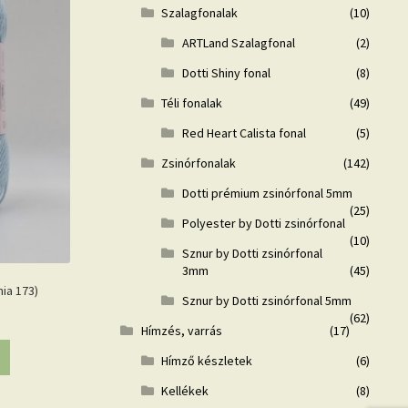
Szalagfonalak
(10)
ARTLand Szalagfonal
(2)
Dotti Shiny fonal
(8)
Téli fonalak
(49)
Red Heart Calista fonal
(5)
Zsinórfonalak
(142)
Dotti prémium zsinórfonal 5mm
(25)
Polyester by Dotti zsinórfonal
(10)
Sznur by Dotti zsinórfonal
3mm
(45)
nia 173)
Sznur by Dotti zsinórfonal 5mm
(62)
Hímzés, varrás
(17)
Hímző készletek
(6)
Kellékek
(8)