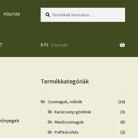
Keresés
Keresés
PÉNZTÁR
a
következőre:
T
0
Ft
0 termék
Termékkategóriák
Csomagok, videók
(16)
Karácsonyi gömbök
(3)
szőnyegek
Manócsomagok
(8)
Puff készítés
(2)