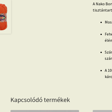
A Nako Bon
tisztántar
Mos
Fehé
élé
Szár
szár
A 10
káro
Kapcsolódó termékek