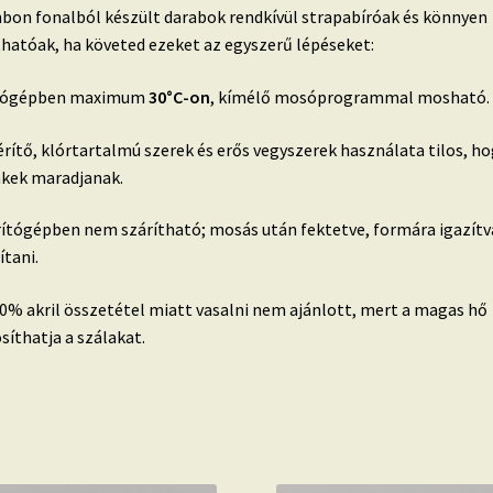
bon fonalból készült darabok rendkívül strapabíróak és könnyen
thatóak, ha követed ezeket az egyszerű lépéseket:
ógépben maximum
30°C-on
, kímélő mosóprogrammal mosható.
rítő, klórtartalmú szerek és erős vegyszerek használata tilos, ho
nkek maradjanak.
ítógépben nem szárítható; mosás után fektetve, formára igazítva
ítani.
0% akril összetétel miatt vasalni nem ajánlott, mert a magas hő
síthatja a szálakat.