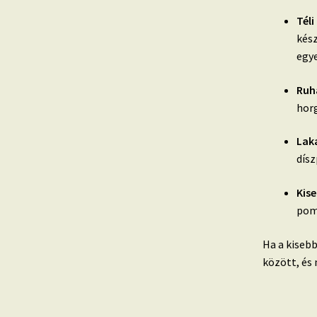
Téli
kész
egye
Ruh
horg
Lak
dís
Kise
pomp
Ha a kisebb
között, és 