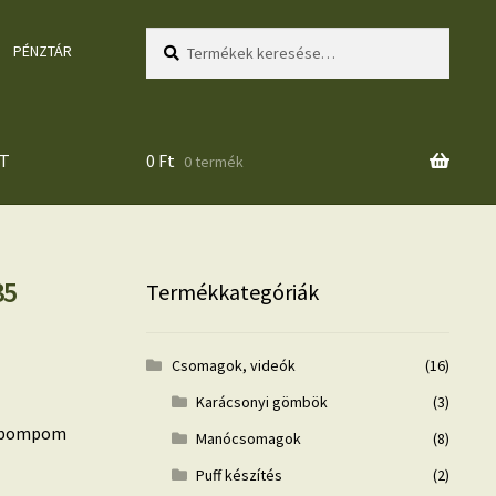
Keresés
Keresés
PÉNZTÁR
a
következőre:
T
0
Ft
0 termék
35
Termékkategóriák
Csomagok, videók
(16)
Karácsonyi gömbök
(3)
ó, pompom
Manócsomagok
(8)
Puff készítés
(2)