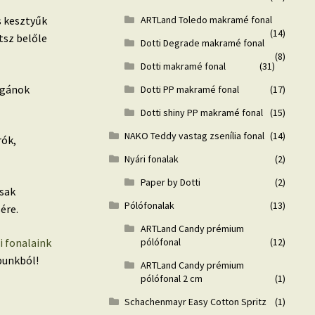
ARTLand Toledo makramé fonal
s kesztyűk
(14)
tsz belőle
Dotti Degrade makramé fonal
(8)
Dotti makramé fonal
(31)
igánok
Dotti PP makramé fonal
(17)
Dotti shiny PP makramé fonal
(15)
NAKO Teddy vastag zsenília fonal
(14)
rók,
Nyári fonalak
(2)
Paper by Dotti
(2)
sak
Pólófonalak
(13)
ére.
ARTLand Candy prémium
 fonalaink
pólófonal
(12)
punkból!
ARTLand Candy prémium
pólófonal 2 cm
(1)
Schachenmayr Easy Cotton Spritz
(1)