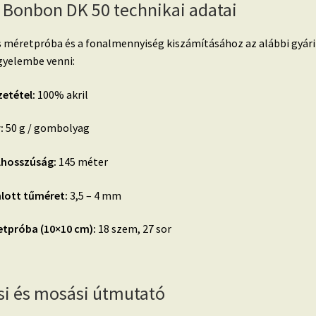
 Bonbon DK 50 technikai adatai
s méretpróba és a fonalmennyiség kiszámításához az alábbi gyári
gyelembe venni:
etétel:
100% akril
:
50 g / gombolyag
lhosszúság:
145 méter
nlott tűméret:
3,5 – 4 mm
etpróba (10×10 cm):
18 szem, 27 sor
si és mosási útmutató