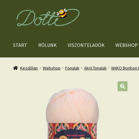
Ugrás
Kilépés
a
a
navigációhoz
tartalomba
START
RÓLUNK
VISZONTELADÓK
WEBSHOP
Kezdőlap
Webshop
Fonalak
Akril fonalak
NAKO Bonbon D