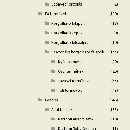
Szőnyeghorgolás
(2)
Fa termékek
(180)
Horgolható falapok
(17)
Horgolható képek
(9)
Horgolható tálcaaljak
(10)
Szezonális horgolható falapok
(144)
Nyári termékek
(20)
Őszi termékek
(26)
Tavaszi termékek
(55)
Téli termékek
(43)
Fonalak
(646)
Akril fonalak
(138)
Kartopu Aksoft Batik
(10)
Kartopu Baby One Lux
(11)