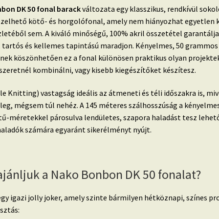
bon DK 50 fonal barack
változata egy klasszikus, rendkívül sokol
zelhető kötő- és horgolófonal, amely nem hiányozhat egyetlen k
letéből sem. A kiváló minőségű, 100% akril összetétel garantálja
, tartós és kellemes tapintású maradjon. Kényelmes, 50 grammos
ének köszönhetően ez a fonal különösen praktikus olyan projekte
szeretnél kombinálni, vagy kisebb kiegészítőket készítesz.
e Knitting) vastagság ideális az átmeneti és téli időszakra is, miv
leg, mégsem túl nehéz. A 145 méteres szálhosszúság a kényelme
tű-méretekkel párosulva lendületes, szapora haladást tesz lehető
haladók számára egyaránt sikerélményt nyújt.
ajánljuk a Nako Bonbon DK 50 fonalat?
egy igazi jolly joker, amely szinte bármilyen hétköznapi, színes p
sztás: