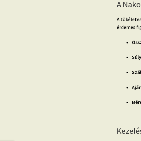
A Nako
A tökélete
érdemes fi
Össz
Súly
Szá
Ajá
Mér
Kezelé