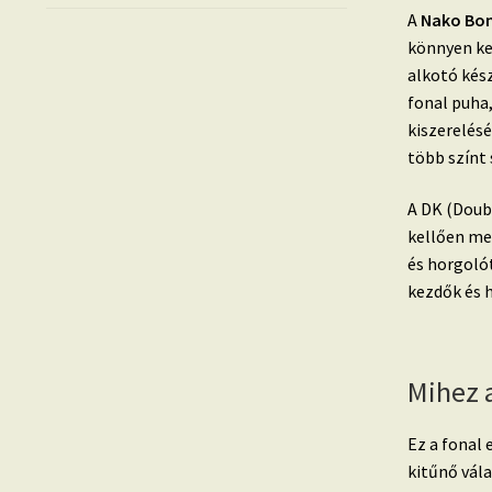
A
Nako Bon
könnyen ke
alkotó kész
fonal puha
kiszerelés
több színt 
A DK (Doubl
kellően me
és horgoló
kezdők és 
Mihez 
Ez a fonal 
kitűnő vála