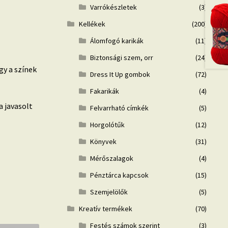
Varrókészletek
(3)
Kellékek
(200)
Álomfogó karikák
(11)
Biztonsági szem, orr
(24)
gy a színek
Dress It Up gombok
(72)
Fakarikák
(4)
 javasolt
Felvarrható címkék
(5)
Horgolótűk
(12)
Könyvek
(31)
Mérőszalagok
(4)
Pénztárca kapcsok
(15)
Szemjelölők
(5)
Kreatív termékek
(70)
Festés számok szerint
(3)