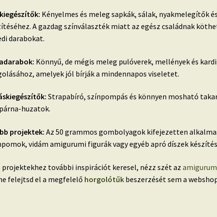
 kiegészítők:
Kényelmes és meleg sapkák, sálak, nyakmelegítők é
ítéséhez. A gazdag színválaszték miatt az egész családnak köthe
di darabokat.
adarabok:
Könnyű, de mégis meleg pulóverek, mellények és kard
olásához, amelyek jól bírják a mindennapos viseletet.
áskiegészítők:
Strapabíró, színpompás és könnyen mosható taka
zpárna-huzatok.
bb projektek:
Az 50 grammos gombolyagok kifejezetten alkalma
omok, vidám amigurumi figurák vagy egyéb apró díszek készítés
 projektekhez további inspirációt keresel, nézz szét az
amigurumi
ne felejtsd el a megfelelő
horgolótűk
beszerzését sem a websho