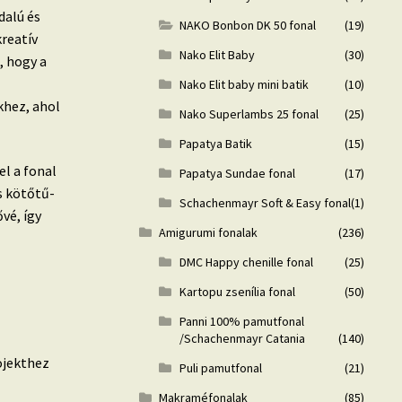
dalú és
NAKO Bonbon DK 50 fonal
(19)
reatív
Nako Elit Baby
(30)
, hogy a
Nako Elit baby mini batik
(10)
khez, ahol
Nako Superlambs 25 fonal
(25)
Papatya Batik
(15)
el a fonal
Papatya Sundae fonal
(17)
s kötőtű-
Schachenmayr Soft & Easy fonal
(1)
vé, így
Amigurumi fonalak
(236)
DMC Happy chenille fonal
(25)
Kartopu zsenília fonal
(50)
Panni 100% pamutfonal
/Schachenmayr Catania
(140)
rojekthez
Puli pamutfonal
(21)
Makraméfonalak
(85)