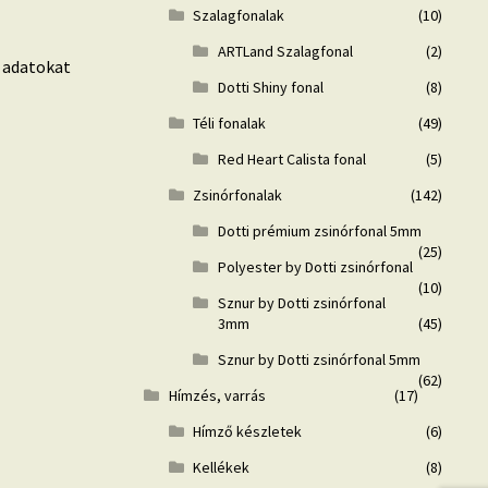
Szalagfonalak
(10)
ARTLand Szalagfonal
(2)
 adatokat
Dotti Shiny fonal
(8)
Téli fonalak
(49)
Red Heart Calista fonal
(5)
Zsinórfonalak
(142)
Dotti prémium zsinórfonal 5mm
(25)
Polyester by Dotti zsinórfonal
(10)
Sznur by Dotti zsinórfonal
3mm
(45)
Sznur by Dotti zsinórfonal 5mm
(62)
Hímzés, varrás
(17)
Hímző készletek
(6)
Kellékek
(8)