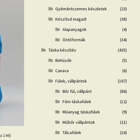
Gyémántszemes készletek
(23)
Készítsd magad!
(38)
Alapanyagok
(4)
Öntőformák
(34)
Táska készítés
(435)
Behúzók
(5)
Canava
(6)
Fülek, vállpántok
(167)
Bőr fül, vállpánt
(86)
Fém táskafülek
(12)
Műanyag táskafülek
(9)
Műbőr vállpántok
(21)
Tálcafülek
(16)
a 146)