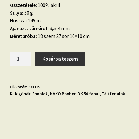
Összetétele:
100% akril
Súlya:
50 g
Hossza:
145 m
Ajánlott tűméret:
3,5-4 mm
Méretpróba:
18 szem 27 sor 10×10 cm
10.
Kosárba teszem
Nako
Bonbon
DK
50
Cikkszám:
98335
Kategóriák:
Fonalak
,
NAKO Bonbon DK 50 fonal
,
Téli fonalak
fonal
barack-
98335
mennyiség