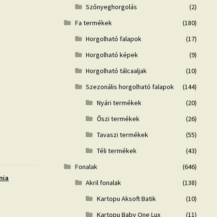
Szőnyeghorgolás
(2)
Fa termékek
(180)
Horgolható falapok
(17)
Horgolható képek
(9)
Horgolható tálcaaljak
(10)
Szezonális horgolható falapok
(144)
Nyári termékek
(20)
Őszi termékek
(26)
Tavaszi termékek
(55)
Téli termékek
(43)
Fonalak
(646)
nia
Akril fonalak
(138)
Kartopu Aksoft Batik
(10)
Kartopu Baby One Lux
(11)