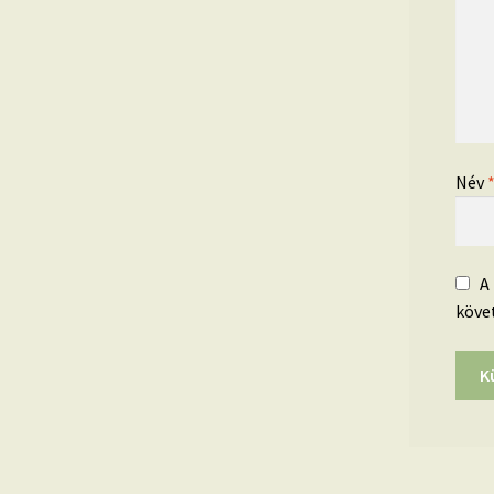
Név
A
köve