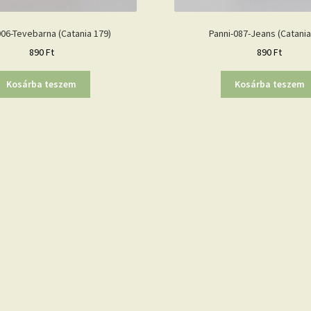
006-Tevebarna (Catania 179)
Panni-087-Jeans (Catania
890
Ft
890
Ft
Kosárba teszem
Kosárba teszem