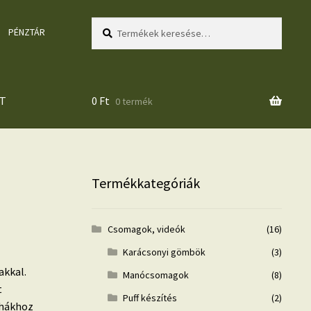
Keresés
Keresés
PÉNZTÁR
a
következőre:
T
0
Ft
0 termék
Termékkategóriák
Csomagok, videók
(16)
Karácsonyi gömbök
(3)
akkal.
Manócsomagok
(8)
t
Puff készítés
(2)
uhákhoz