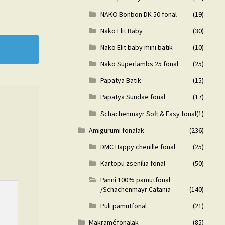
NAKO Bonbon DK 50 fonal
(19)
Nako Elit Baby
(30)
Nako Elit baby mini batik
(10)
Nako Superlambs 25 fonal
(25)
Papatya Batik
(15)
Papatya Sundae fonal
(17)
Schachenmayr Soft & Easy fonal
(1)
Amigurumi fonalak
(236)
DMC Happy chenille fonal
(25)
Kartopu zsenília fonal
(50)
Panni 100% pamutfonal
/Schachenmayr Catania
(140)
Puli pamutfonal
(21)
Makraméfonalak
(85)