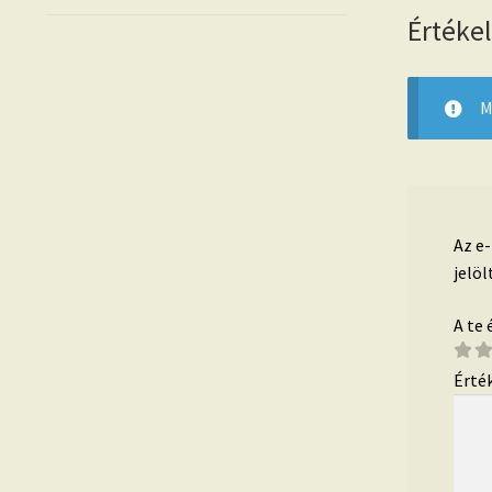
Értéke
M
Az e
jelöl
A te
Érté