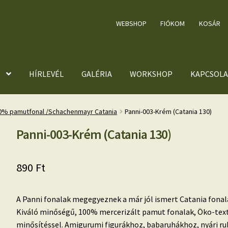
WEBSHOP
FIÓKOM
KOSÁR
HÍRLEVÉL
GALÉRIA
WORKSHOP
KAPCSOLA
00% pamutfonal /Schachenmayr Catania
Panni-003-Krém (Catania 130)
Panni-003-Krém (Catania 130)
890
Ft
A Panni fonalak megegyeznek a már jól ismert Catania fonal
Kiváló minőségű, 100% mercerizált pamut fonalak, Öko-tex
minősítéssel. Amigurumi figurákhoz, babaruhákhoz, nyári r