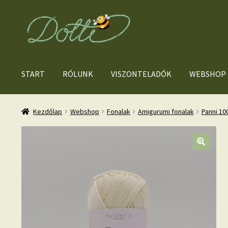
Ugrás
Kilépés
a
a
navigációhoz
tartalomba
START
RÓLUNK
VISZONTELADÓK
WEBSHOP
Kezdőlap
Webshop
Fonalak
Amigurumi fonalak
Panni 1