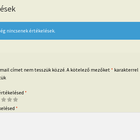
lések
ég nincsenek értékelések.
-mail címet nem tesszük közzé.
A kötelező mezőket
*
karakterrel
tük
 értékelésed
*
kelésed
*