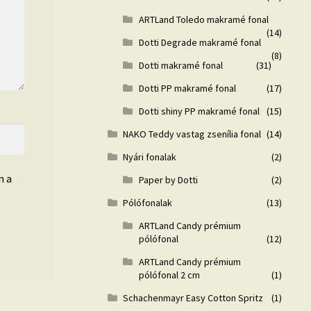
ARTLand Toledo makramé fonal
(14)
Dotti Degrade makramé fonal
(8)
Dotti makramé fonal
(31)
Dotti PP makramé fonal
(17)
Dotti shiny PP makramé fonal
(15)
NAKO Teddy vastag zsenília fonal
(14)
Nyári fonalak
(2)
n a
Paper by Dotti
(2)
Pólófonalak
(13)
ARTLand Candy prémium
pólófonal
(12)
ARTLand Candy prémium
pólófonal 2 cm
(1)
Schachenmayr Easy Cotton Spritz
(1)