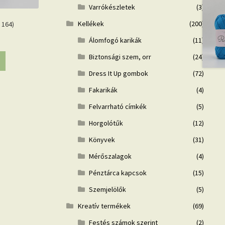
Varrókészletek
(3)
Kellékek
(200)
 164)
Álomfogó karikák
(11)
Biztonsági szem, orr
(24)
Dress It Up gombok
(72)
Fakarikák
(4)
Felvarrható címkék
(5)
Horgolótűk
(12)
Könyvek
(31)
Mérőszalagok
(4)
Pénztárca kapcsok
(15)
Szemjelölők
(5)
Kreatív termékek
(69)
Festés számok szerint
(2)