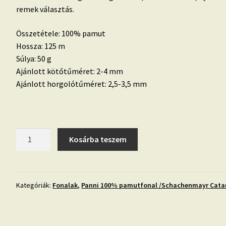
remek választás.
Összetétele: 100% pamut
Hossza: 125 m
Súlya: 50 g
Ajánlott kötőtűméret: 2-4 mm
Ajánlott horgolótűméret: 2,5-3,5 mm
Panni-
Kosárba teszem
003-
Krém
(Catania
130)
Kategóriák:
Fonalak
,
Panni 100% pamutfonal /Schachenmayr Cata
mennyiség