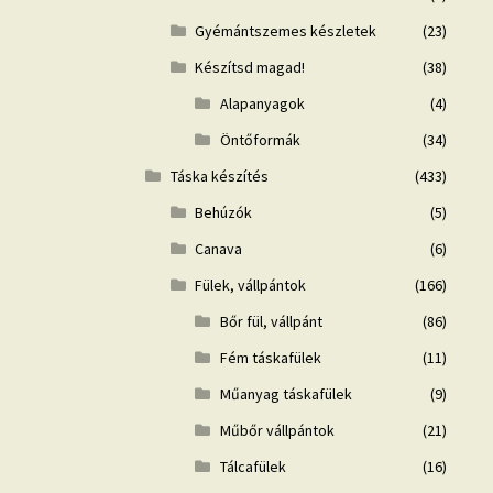
Gyémántszemes készletek
(23)
Készítsd magad!
(38)
Alapanyagok
(4)
Öntőformák
(34)
Táska készítés
(433)
Behúzók
(5)
Canava
(6)
Fülek, vállpántok
(166)
Bőr fül, vállpánt
(86)
Fém táskafülek
(11)
Műanyag táskafülek
(9)
Műbőr vállpántok
(21)
Tálcafülek
(16)