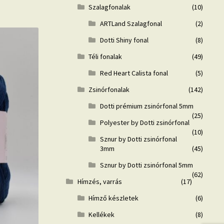
Szalagfonalak
(10)
ARTLand Szalagfonal
(2)
Dotti Shiny fonal
(8)
Téli fonalak
(49)
Red Heart Calista fonal
(5)
Zsinórfonalak
(142)
Dotti prémium zsinórfonal 5mm
(25)
Polyester by Dotti zsinórfonal
(10)
Sznur by Dotti zsinórfonal
3mm
(45)
Sznur by Dotti zsinórfonal 5mm
(62)
Hímzés, varrás
(17)
Hímző készletek
(6)
Kellékek
(8)