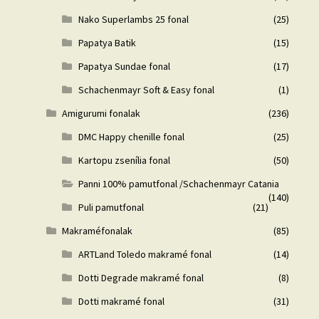
Nako Superlambs 25 fonal
(25)
Papatya Batik
(15)
Papatya Sundae fonal
(17)
Schachenmayr Soft & Easy fonal
(1)
Amigurumi fonalak
(236)
DMC Happy chenille fonal
(25)
Kartopu zsenília fonal
(50)
Panni 100% pamutfonal /Schachenmayr Catania
(140)
Puli pamutfonal
(21)
Makraméfonalak
(85)
ARTLand Toledo makramé fonal
(14)
Dotti Degrade makramé fonal
(8)
Dotti makramé fonal
(31)