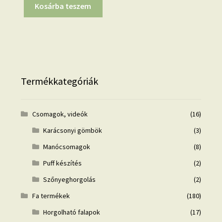
Kosárba teszem
Termékkategóriák
Csomagok, videók
(16)
Karácsonyi gömbök
(3)
Manócsomagok
(8)
Puff készítés
(2)
Szőnyeghorgolás
(2)
Fa termékek
(180)
Horgolható falapok
(17)