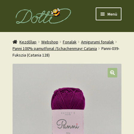
Ugrás
Kilépés
Menü
a
a
navigációhoz
tartalomba
Kezdőlap
Webshop
Fonalak
Amigurumi fonalak
Panni 100% pamutfonal /Schachenmayr Catania
Panni-039-
Fukszia (Catania 128)
nd
u