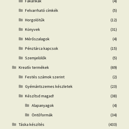
Fakarikák
(4)
Felvarrható címkék
(5)
Horgolótűk
(12)
Könyvek
(31)
Mérőszalagok
(4)
Pénztárca kapcsok
(15)
Szemjelölők
(5)
Kreatív termékek
(69)
Festés számok szerint
(2)
Gyémántszemes készletek
(23)
Készítsd magad!
(38)
Alapanyagok
(4)
Öntőformák
(34)
Táska készítés
(433)