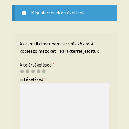
Még nincsenek értékelések.
Az e-mail címet nem tesszük közzé.
A
kötelező mezőket
*
karakterrel jelöltük
A te értékelésed
*
Értékelésed
*