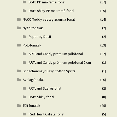
Dotti PP makramé fonal
(17)
Dotti shiny PP makramé fonal
(15)
NAKO Teddy vastag zsenília fonal
(14)
Nyári fonalak
(2)
Paper by Dotti
(2)
Pólófonalak
(13)
ARTLand Candy prémium pólófonal
(12)
ARTLand Candy prémium pólófonal 2 cm
(1)
Schachenmayr Easy Cotton Spritz
(1)
Szalagfonalak
(10)
ARTLand Szalagfonal
(2)
Dotti Shiny fonal
(8)
Téli fonalak
(49)
Red Heart Calista fonal
(5)