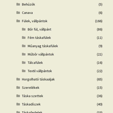
Behúzók
(5)
Canava
(6)
Fülek, vállpántok
(166)
Bőr fül, vállpánt
(86)
Fém táskafülek
(11)
Műanyag táskafülek
(9)
Műbőr vállpántok
(21)
Tálcafülek
(16)
Textil vállpántok
(22)
Horgolható táskaaljak
(65)
Szerelékek
(15)
Táska szettek
(36)
Táskadíszek
(40)
Táskafedelek
(33)