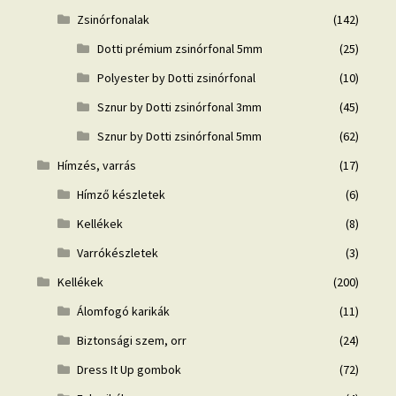
Zsinórfonalak
(142)
Dotti prémium zsinórfonal 5mm
(25)
Polyester by Dotti zsinórfonal
(10)
Sznur by Dotti zsinórfonal 3mm
(45)
Sznur by Dotti zsinórfonal 5mm
(62)
Hímzés, varrás
(17)
Hímző készletek
(6)
Kellékek
(8)
Varrókészletek
(3)
Kellékek
(200)
Álomfogó karikák
(11)
Biztonsági szem, orr
(24)
Dress It Up gombok
(72)