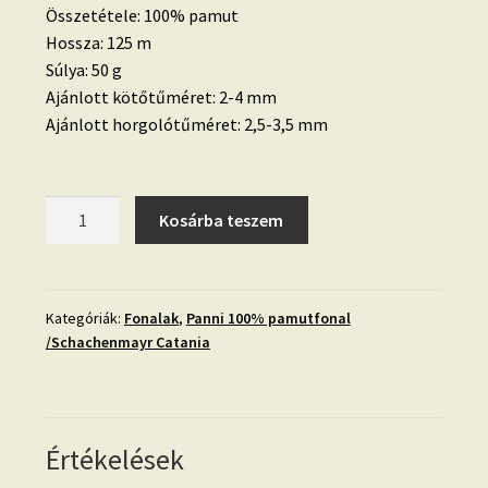
Összetétele: 100% pamut
Hossza: 125 m
Súlya: 50 g
Ajánlott kötőtűméret: 2-4 mm
Ajánlott horgolótűméret: 2,5-3,5 mm
Panni-
Kosárba teszem
039-
Fukszia
(Catania
128)
Kategóriák:
Fonalak
,
Panni 100% pamutfonal
/Schachenmayr Catania
mennyiség
Értékelések