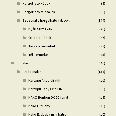
Horgolható képek
(9)
Horgolható tálcaaljak
(10)
Szezonális horgolható falapok
(144)
Nyári termékek
(20)
Őszi termékek
(26)
Tavaszi termékek
(55)
Téli termékek
(43)
Fonalak
(646)
Akril fonalak
(138)
Kartopu Aksoft Batik
(10)
Kartopu Baby One Lux
(11)
NAKO Bonbon DK 50 fonal
(19)
Nako Elit Baby
(30)
Nako Elit baby mini batik
(10)