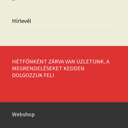
Hírlevél
HÉTFŐNKÉNT ZÁRVA VAN ÜZLETÜNK, A
MEGRENDELÉSEKET KEDDEN
DOLGOZZUK FEL!
Webshop