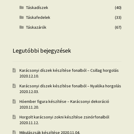
Táskadíszek
(40)
Táskafedelek
(33)
Táskazárók
(67)
Legutóbbi bejegyzések
Karácsonyi díszek készítése fonalból – Csillag horgolás
2020.12.10.
Karácsonyi díszek készítése fonalból – Nyalóka horgolás
2020.12.03.
Hóember figura készítése – Karácsonyi dekoráció
2020.11.20.
Horgolt karácsonyi zokni készítése zsinórfonalból
2020.11.12.
Mikulászsák készítése
2020.11.04.