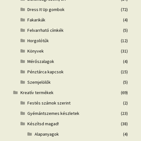
Dress It Up gombok
(72)
Fakarikák
(4)
Felvarrható címkék
(5)
Horgolótűk
(12)
Könyvek
(31)
Mérőszalagok
(4)
Pénztárca kapcsok
(15)
Szemjelölők
(5)
Kreatív termékek
(69)
Festés számok szerint
(2)
Gyémántszemes készletek
(23)
Készítsd magad!
(38)
Alapanyagok
(4)