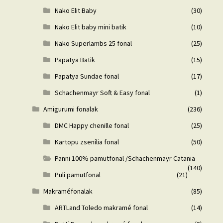
Nako Elit Baby
(30)
Nako Elit baby mini batik
(10)
Nako Superlambs 25 fonal
(25)
Papatya Batik
(15)
Papatya Sundae fonal
(17)
Schachenmayr Soft & Easy fonal
(1)
Amigurumi fonalak
(236)
DMC Happy chenille fonal
(25)
Kartopu zsenília fonal
(50)
Panni 100% pamutfonal /Schachenmayr Catania
(140)
Puli pamutfonal
(21)
Makraméfonalak
(85)
ARTLand Toledo makramé fonal
(14)