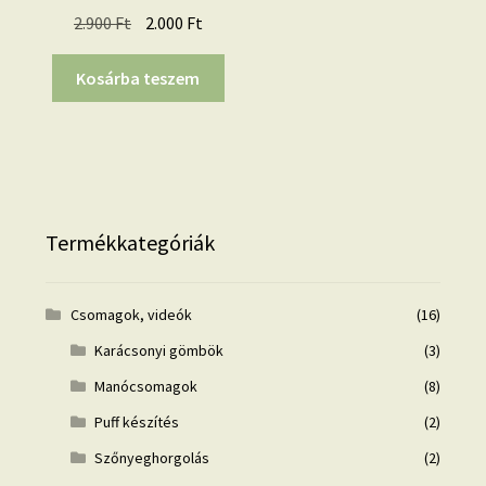
Original
Current
2.900
Ft
2.000
Ft
price
price
was:
is:
Kosárba teszem
2.900 Ft.
2.000 Ft.
Termékkategóriák
Csomagok, videók
(16)
Karácsonyi gömbök
(3)
Manócsomagok
(8)
Puff készítés
(2)
Szőnyeghorgolás
(2)