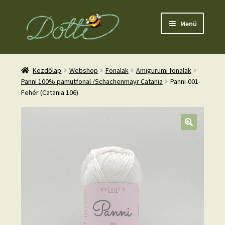
Ugrás
Kilépés
Menü
a
a
navigációhoz
tartalomba
Kezdőlap
Webshop
Fonalak
Amigurumi fonalak
Panni 100% pamutfonal /Schachenmayr Catania
Panni-001-
Fehér (Catania 106)
nd
u