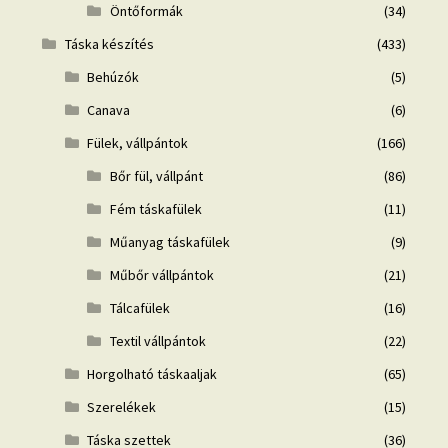
Öntőformák
(34)
Táska készítés
(433)
Behúzók
(5)
Canava
(6)
Fülek, vállpántok
(166)
Bőr fül, vállpánt
(86)
Fém táskafülek
(11)
Műanyag táskafülek
(9)
Műbőr vállpántok
(21)
Tálcafülek
(16)
Textil vállpántok
(22)
Horgolható táskaaljak
(65)
Szerelékek
(15)
Táska szettek
(36)