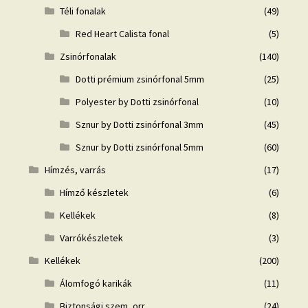
Téli fonalak
(49)
Red Heart Calista fonal
(5)
Zsinórfonalak
(140)
Dotti prémium zsinórfonal 5mm
(25)
Polyester by Dotti zsinórfonal
(10)
Sznur by Dotti zsinórfonal 3mm
(45)
Sznur by Dotti zsinórfonal 5mm
(60)
Hímzés, varrás
(17)
Hímző készletek
(6)
Kellékek
(8)
Varrókészletek
(3)
Kellékek
(200)
Álomfogó karikák
(11)
Biztonsági szem, orr
(24)