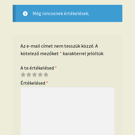
Még nincsenek értékelések.
Az e-mail címet nem tesszük közzé.
A
kötelező mezőket
*
karakterrel jelöltük
A te értékelésed
*
Értékelésed
*