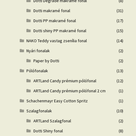
Dotti Degrade makramé fonal
(8)
Dotti makramé fonal
(31)
Dotti PP makramé fonal
(17)
Dotti shiny PP makramé fonal
(15)
NAKO Teddy vastag zsenília fonal
(14)
Nyári fonalak
(2)
Paper by Dotti
(2)
Pólófonalak
(13)
ARTLand Candy prémium pólófonal
(12)
ARTLand Candy prémium pólófonal 2 cm
(1)
Schachenmayr Easy Cotton Spritz
(1)
Szalagfonalak
(10)
ARTLand Szalagfonal
(2)
Dotti Shiny fonal
(8)