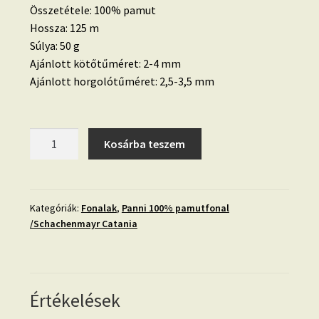
Összetétele: 100% pamut
Hossza: 125 m
Súlya: 50 g
Ajánlott kötőtűméret: 2-4 mm
Ajánlott horgolótűméret: 2,5-3,5 mm
Panni-
Kosárba teszem
001-
Fehér
(Catania
106)
Kategóriák:
Fonalak
,
Panni 100% pamutfonal
/Schachenmayr Catania
mennyiség
Értékelések