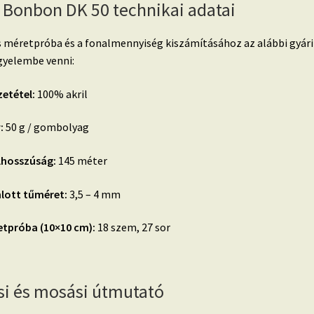
 Bonbon DK 50 technikai adatai
s méretpróba és a fonalmennyiség kiszámításához az alábbi gyári
gyelembe venni:
etétel:
100% akril
:
50 g / gombolyag
lhosszúság:
145 méter
nlott tűméret:
3,5 – 4 mm
etpróba (10×10 cm):
18 szem, 27 sor
si és mosási útmutató