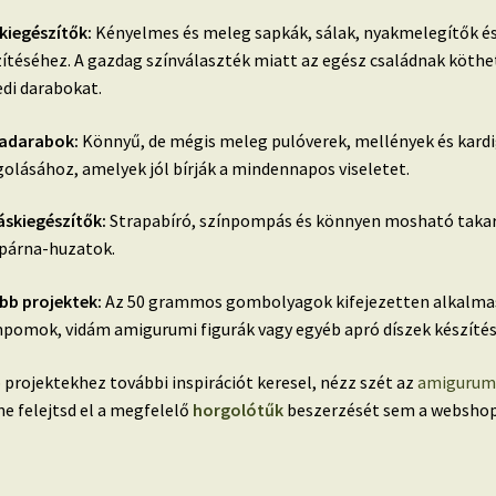
 kiegészítők:
Kényelmes és meleg sapkák, sálak, nyakmelegítők é
ítéséhez. A gazdag színválaszték miatt az egész családnak köthe
di darabokat.
adarabok:
Könnyű, de mégis meleg pulóverek, mellények és kard
olásához, amelyek jól bírják a mindennapos viseletet.
áskiegészítők:
Strapabíró, színpompás és könnyen mosható taka
zpárna-huzatok.
bb projektek:
Az 50 grammos gombolyagok kifejezetten alkalma
omok, vidám amigurumi figurák vagy egyéb apró díszek készítés
 projektekhez további inspirációt keresel, nézz szét az
amigurumi
ne felejtsd el a megfelelő
horgolótűk
beszerzését sem a websho