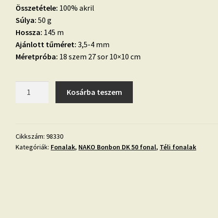
Összetétele:
100% akril
Súlya:
50 g
Hossza:
145 m
Ajánlott tűméret:
3,5-4 mm
Méretpróba:
18 szem 27 sor 10×10 cm
02.
Kosárba teszem
Nako
Bonbon
DK
50
Cikkszám:
98330
Kategóriák:
Fonalak
,
NAKO Bonbon DK 50 fonal
,
Téli fonalak
fonal
len-
98330
mennyiség