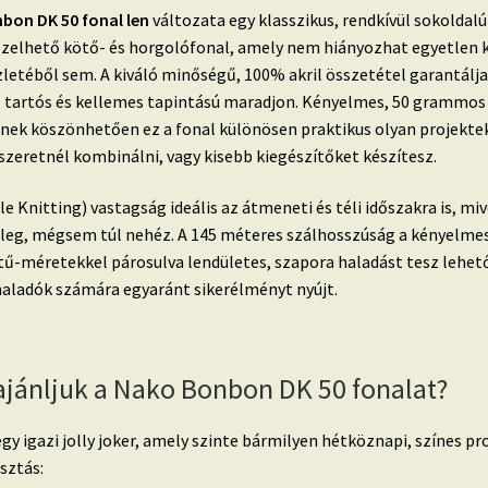
bon DK 50 fonal len
változata egy klasszikus, rendkívül sokoldalú
zelhető kötő- és horgolófonal, amely nem hiányozhat egyetlen k
letéből sem. A kiváló minőségű, 100% akril összetétel garantálja
, tartós és kellemes tapintású maradjon. Kényelmes, 50 grammos
ének köszönhetően ez a fonal különösen praktikus olyan projekte
szeretnél kombinálni, vagy kisebb kiegészítőket készítesz.
e Knitting) vastagság ideális az átmeneti és téli időszakra is, miv
leg, mégsem túl nehéz. A 145 méteres szálhosszúság a kényelme
tű-méretekkel párosulva lendületes, szapora haladást tesz lehető
haladók számára egyaránt sikerélményt nyújt.
ajánljuk a Nako Bonbon DK 50 fonalat?
egy igazi jolly joker, amely szinte bármilyen hétköznapi, színes p
sztás: