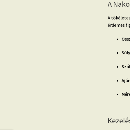
A Nako
A tökélete
érdemes fi
Össz
Súly
Szá
Ajá
Mér
Kezelé