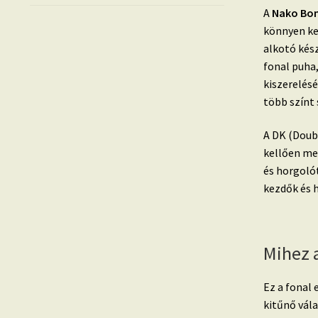
A
Nako Bon
könnyen ke
alkotó kész
fonal puha
kiszerelés
több színt 
A DK (Doubl
kellően me
és horgoló
kezdők és 
Mihez 
Ez a fonal 
kitűnő vála