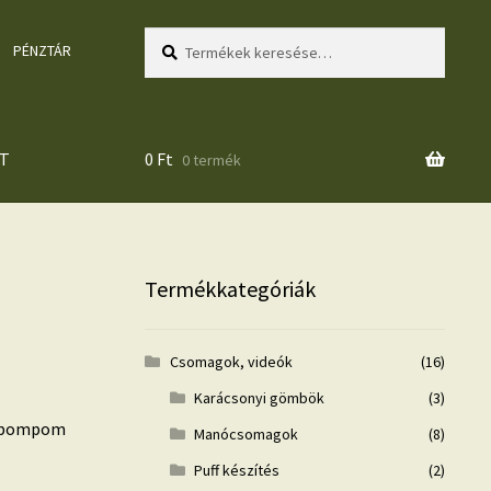
Keresés
Keresés
PÉNZTÁR
a
következőre:
T
0
Ft
0 termék
Termékkategóriák
Csomagok, videók
(16)
Karácsonyi gömbök
(3)
ó, pompom
Manócsomagok
(8)
Puff készítés
(2)