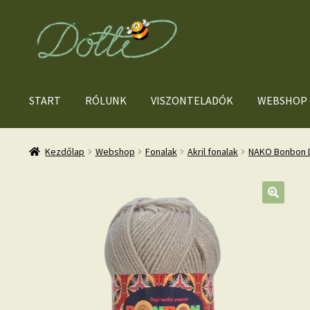
Ugrás
Kilépés
a
a
navigációhoz
tartalomba
START
RÓLUNK
VISZONTELADÓK
WEBSHOP
Kezdőlap
Webshop
Fonalak
Akril fonalak
NAKO Bonbon D