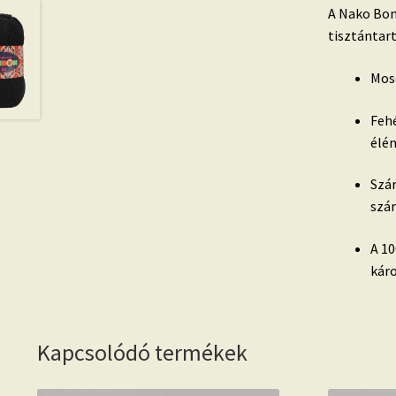
A Nako Bon
tisztántar
Mos
Fehé
élé
Szár
szár
A 10
káro
Kapcsolódó termékek