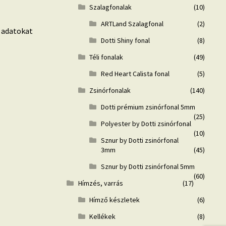
Szalagfonalak
(10)
ARTLand Szalagfonal
(2)
 adatokat
Dotti Shiny fonal
(8)
Téli fonalak
(49)
Red Heart Calista fonal
(5)
Zsinórfonalak
(140)
Dotti prémium zsinórfonal 5mm
(25)
Polyester by Dotti zsinórfonal
(10)
Sznur by Dotti zsinórfonal
3mm
(45)
Sznur by Dotti zsinórfonal 5mm
(60)
Hímzés, varrás
(17)
Hímző készletek
(6)
Kellékek
(8)