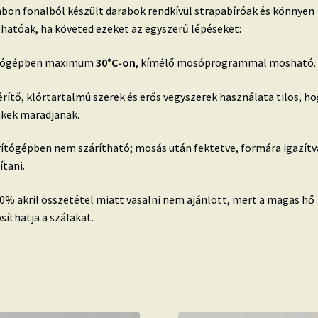
bon fonalból készült darabok rendkívül strapabíróak és könnyen
thatóak, ha követed ezeket az egyszerű lépéseket:
ógépben maximum
30°C-on
, kímélő mosóprogrammal mosható.
rítő, klórtartalmú szerek és erős vegyszerek használata tilos, ho
nkek maradjanak.
ítógépben nem szárítható; mosás után fektetve, formára igazítva
ítani.
0% akril összetétel miatt vasalni nem ajánlott, mert a magas hő
síthatja a szálakat.