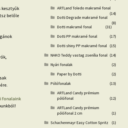
ARTLand Toledo makramé fonal
s kesztyűk
(14)
tsz belőle
Dotti Degrade makramé fonal
(8)
Dotti makramé fonal
(31)
igánok
Dotti PP makramé fonal
(17)
Dotti shiny PP makramé fonal
(15)
NAKO Teddy vastag zsenília fonal
(14)
rók,
Nyári fonalak
(2)
Paper by Dotti
(2)
sak
Pólófonalak
(13)
ére.
ARTLand Candy prémium
 fonalaink
pólófonal
(12)
punkból!
ARTLand Candy prémium
pólófonal 2 cm
(1)
Schachenmayr Easy Cotton Spritz
(1)