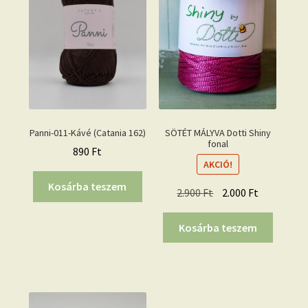
Panni-011-Kávé (Catania 162)
SÖTÉT MÁLYVA Dotti Shiny
fonal
890
Ft
AKCIÓ!
Kosárba teszem
Original
Current
2.900
Ft
2.000
Ft
price
price
was:
is:
Kosárba teszem
2.900 Ft.
2.000 Ft.