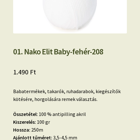
01. Nako Elit Baby-fehér-208
1.490
Ft
Babatermékek, takarók, ruhadarabok, kiegészítők
kötésére, horgolására remek választás.
Összetétel:
100 % antipilling akril
Kiszerelés:
100 gr
Hossza:
250m
Ajánlott tűméret:
3,5-4,5 mm