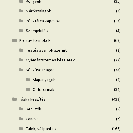
Könyvek
(31)
Mérőszalagok
(4)
Pénztárca kapcsok
(15)
Szemjelölők
(5)
Kreatív termékek
(69)
Festés számok szerint
(2)
Gyémántszemes készletek
(23)
Készítsd magad!
(38)
Alapanyagok
(4)
Öntőformák
(34)
Táska készítés
(433)
Behúzók
(5)
Canava
(6)
Fülek, vállpántok
(166)