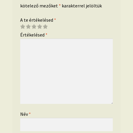
kötelező mezőket
*
karakterrel jelöltük
A te értékelésed
*
Értékelésed
*
Név
*