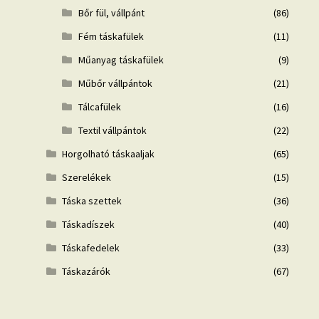
Bőr fül, vállpánt
(86)
Fém táskafülek
(11)
Műanyag táskafülek
(9)
Műbőr vállpántok
(21)
Tálcafülek
(16)
Textil vállpántok
(22)
Horgolható táskaaljak
(65)
Szerelékek
(15)
Táska szettek
(36)
Táskadíszek
(40)
Táskafedelek
(33)
Táskazárók
(67)