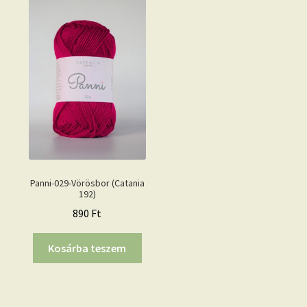
Panni-029-Vörösbor (Catania
192)
890
Ft
Kosárba teszem