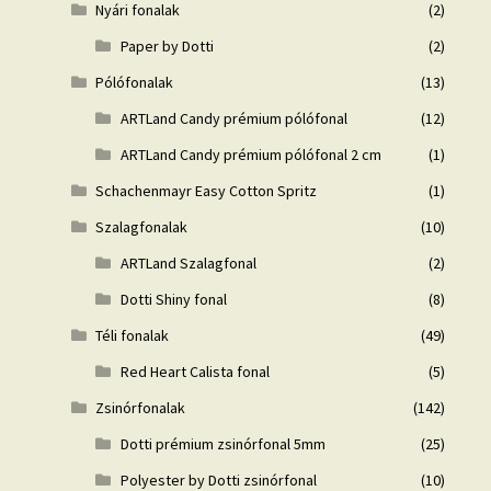
Nyári fonalak
(2)
Paper by Dotti
(2)
Pólófonalak
(13)
ARTLand Candy prémium pólófonal
(12)
ARTLand Candy prémium pólófonal 2 cm
(1)
Schachenmayr Easy Cotton Spritz
(1)
Szalagfonalak
(10)
ARTLand Szalagfonal
(2)
Dotti Shiny fonal
(8)
Téli fonalak
(49)
Red Heart Calista fonal
(5)
Zsinórfonalak
(142)
Dotti prémium zsinórfonal 5mm
(25)
Polyester by Dotti zsinórfonal
(10)