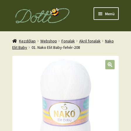
Ugrás
Kilépés
Menü
a
a
navigációhoz
tartalomba
Kezdőlap
Webshop
Fonalak
Akril fonalak
Nako
Elit Baby
01. Nako Elit Baby-fehér-208
nd
u