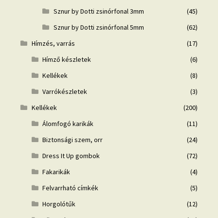
Sznur by Dotti zsinórfonal 3mm
(45)
Sznur by Dotti zsinórfonal 5mm
(62)
Hímzés, varrás
(17)
Hímző készletek
(6)
Kellékek
(8)
Varrókészletek
(3)
Kellékek
(200)
Álomfogó karikák
(11)
Biztonsági szem, orr
(24)
Dress It Up gombok
(72)
Fakarikák
(4)
Felvarrható címkék
(5)
Horgolótűk
(12)