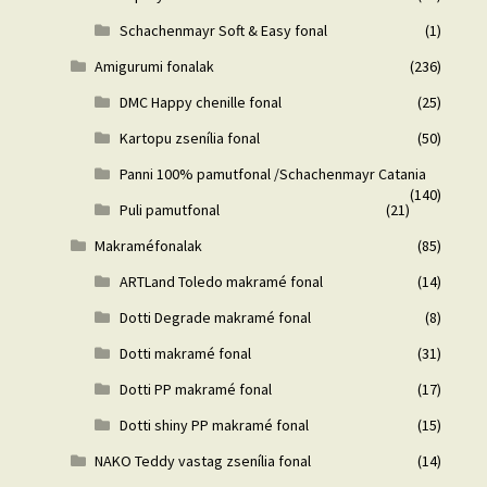
Schachenmayr Soft & Easy fonal
(1)
Amigurumi fonalak
(236)
DMC Happy chenille fonal
(25)
Kartopu zsenília fonal
(50)
Panni 100% pamutfonal /Schachenmayr Catania
(140)
Puli pamutfonal
(21)
Makraméfonalak
(85)
ARTLand Toledo makramé fonal
(14)
Dotti Degrade makramé fonal
(8)
Dotti makramé fonal
(31)
Dotti PP makramé fonal
(17)
Dotti shiny PP makramé fonal
(15)
NAKO Teddy vastag zsenília fonal
(14)