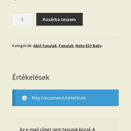
01.
Kosárba teszem
Nako
Elit
Baby-
fehér-
Kategóriák:
Akril fonalak
,
Fonalak
,
Nako Elit Baby
208
mennyiség
Értékelések
Még nincsenek értékelések.
Az e-mail címet nem tesszük közzé.
A