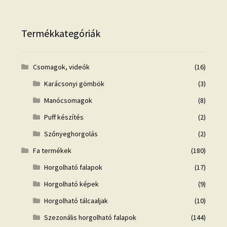
Termékkategóriák
Csomagok, videók
(16)
Karácsonyi gömbök
(3)
Manócsomagok
(8)
Puff készítés
(2)
Szőnyeghorgolás
(2)
Fa termékek
(180)
Horgolható falapok
(17)
Horgolható képek
(9)
Horgolható tálcaaljak
(10)
Szezonális horgolható falapok
(144)