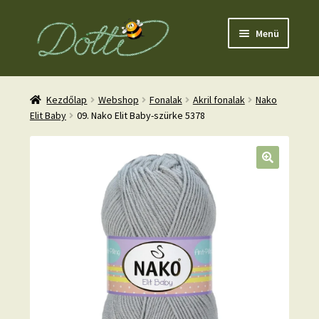
Ugrás
Kilépés
Menü
a
a
navigációhoz
tartalomba
Kezdőlap
Webshop
Fonalak
Akril fonalak
Nako
Elit Baby
09. Nako Elit Baby-szürke 5378
nd
u