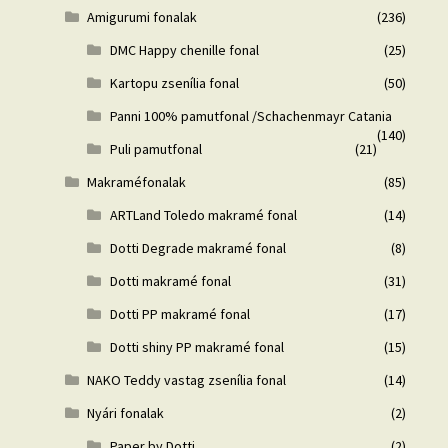
Amigurumi fonalak
(236)
DMC Happy chenille fonal
(25)
Kartopu zsenília fonal
(50)
Panni 100% pamutfonal /Schachenmayr Catania
(140)
Puli pamutfonal
(21)
Makraméfonalak
(85)
ARTLand Toledo makramé fonal
(14)
Dotti Degrade makramé fonal
(8)
Dotti makramé fonal
(31)
Dotti PP makramé fonal
(17)
Dotti shiny PP makramé fonal
(15)
NAKO Teddy vastag zsenília fonal
(14)
Nyári fonalak
(2)
Paper by Dotti
(2)