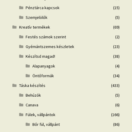
Pénztárca kapcsok
(15)
Szemjelölők
(5)
Kreatív termékek
(69)
Festés számok szerint
(2)
Gyémántszemes készletek
(23)
Készítsd magad!
(38)
Alapanyagok
(4)
Öntőformák
(34)
Táska készítés
(433)
Behúzók
(5)
Canava
(6)
Fülek, vállpántok
(166)
Bőr fül, vállpánt
(86)