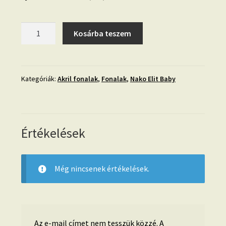
09.
Kosárba teszem
Nako
Elit
Baby-
szürke
Kategóriák:
Akril fonalak
,
Fonalak
,
Nako Elit Baby
5378
mennyiség
Értékelések
Még nincsenek értékelések.
Az e-mail címet nem tesszük közzé.
A