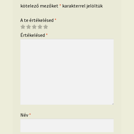
kötelező mezőket
*
karakterrel jelöltük
A te értékelésed
*
Értékelésed
*
Név
*