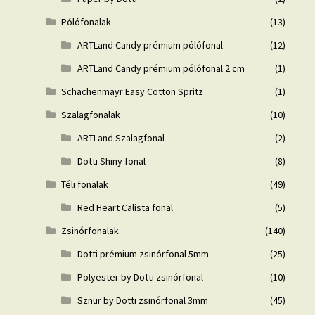
Pólófonalak
(13)
ARTLand Candy prémium pólófonal
(12)
ARTLand Candy prémium pólófonal 2 cm
(1)
Schachenmayr Easy Cotton Spritz
(1)
Szalagfonalak
(10)
ARTLand Szalagfonal
(2)
Dotti Shiny fonal
(8)
Téli fonalak
(49)
Red Heart Calista fonal
(5)
Zsinórfonalak
(140)
Dotti prémium zsinórfonal 5mm
(25)
Polyester by Dotti zsinórfonal
(10)
Sznur by Dotti zsinórfonal 3mm
(45)