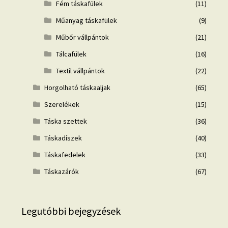
Fém táskafülek
(11)
Műanyag táskafülek
(9)
Műbőr vállpántok
(21)
Tálcafülek
(16)
Textil vállpántok
(22)
Horgolható táskaaljak
(65)
Szerelékek
(15)
Táska szettek
(36)
Táskadíszek
(40)
Táskafedelek
(33)
Táskazárók
(67)
Legutóbbi bejegyzések