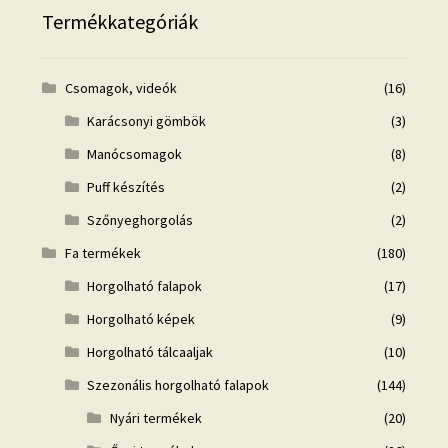
Termékkategóriák
Csomagok, videók
(16)
Karácsonyi gömbök
(3)
Manócsomagok
(8)
Puff készítés
(2)
Szőnyeghorgolás
(2)
Fa termékek
(180)
Horgolható falapok
(17)
Horgolható képek
(9)
Horgolható tálcaaljak
(10)
Szezonális horgolható falapok
(144)
Nyári termékek
(20)