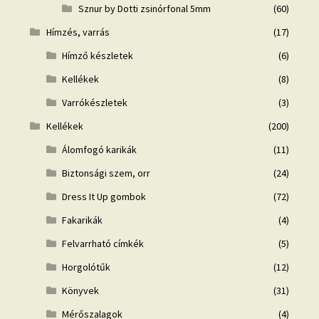
Sznur by Dotti zsinórfonal 5mm
(60)
Hímzés, varrás
(17)
Hímző készletek
(6)
Kellékek
(8)
Varrókészletek
(3)
Kellékek
(200)
Álomfogó karikák
(11)
Biztonsági szem, orr
(24)
Dress It Up gombok
(72)
Fakarikák
(4)
Felvarrható címkék
(5)
Horgolótűk
(12)
Könyvek
(31)
Mérőszalagok
(4)