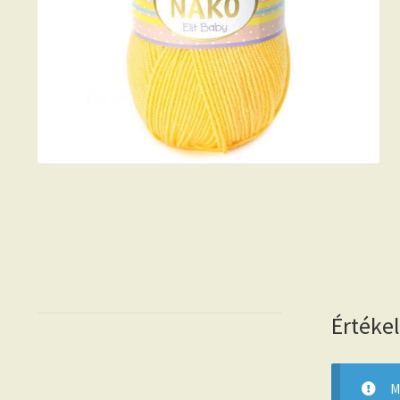
Értéke
M