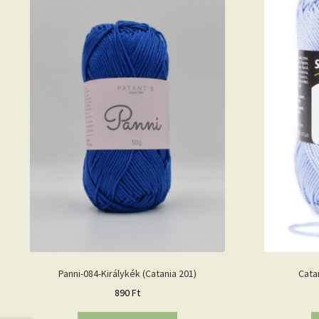
Panni-084-Királykék (Catania 201)
Cata
890
Ft