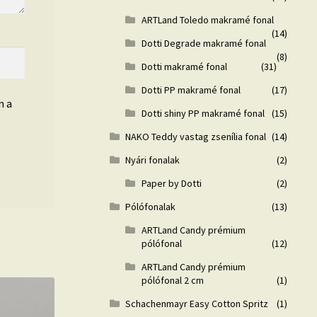
ARTLand Toledo makramé fonal
(14)
Dotti Degrade makramé fonal
(8)
Dotti makramé fonal
(31)
Dotti PP makramé fonal
(17)
n a
Dotti shiny PP makramé fonal
(15)
NAKO Teddy vastag zsenília fonal
(14)
Nyári fonalak
(2)
Paper by Dotti
(2)
Pólófonalak
(13)
ARTLand Candy prémium
pólófonal
(12)
ARTLand Candy prémium
pólófonal 2 cm
(1)
Schachenmayr Easy Cotton Spritz
(1)