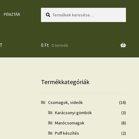
Keresés
Keresés
PÉNZTÁR
a
következőre:
T
0
Ft
0 termék
Termékkategóriák
Csomagok, videók
(16)
Karácsonyi gömbök
(3)
Manócsomagok
(8)
Puff készítés
(2)