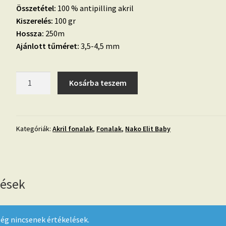
Összetétel:
100 % antipilling akril
Kiszerelés:
100 gr
Hossza:
250m
Ajánlott tűméret:
3,5-4,5 mm
12.
Kosárba teszem
Nako
Elit
Baby-
sárga-
Kategóriák:
Akril fonalak
,
Fonalak
,
Nako Elit Baby
2857
mennyiség
lések
ég nincsenek értékelések.