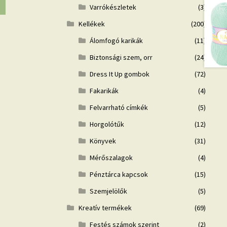
Varrókészletek
(3)
Kellékek
(200)
Álomfogó karikák
(11)
Biztonsági szem, orr
(24)
Dress It Up gombok
(72)
Fakarikák
(4)
Felvarrható címkék
(5)
Horgolótűk
(12)
Könyvek
(31)
Mérőszalagok
(4)
Pénztárca kapcsok
(15)
Szemjelölők
(5)
Kreatív termékek
(69)
Festés számok szerint
(2)