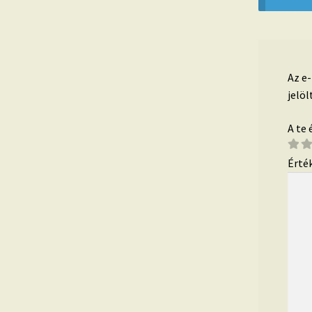
Az e
jelöl
A te
Érté