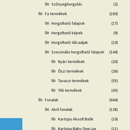
Szőnyeghorgolás
(2)
Fa termékek
(180)
Horgolható falapok
(17)
Horgolható képek
(9)
Horgolható tálcaaljak
(10)
Szezonális horgolható falapok
(144)
Nyári termékek
(20)
Őszi termékek
(26)
Tavaszi termékek
(55)
Téli termékek
(43)
Fonalak
(644)
Akril fonalak
(138)
Kartopu Aksoft Batik
(10)
Kartopu Baby One Lux
(11)