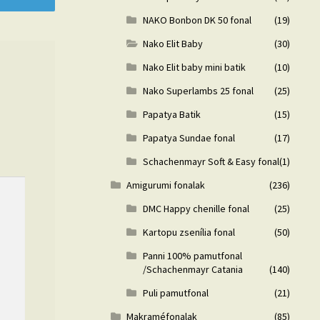
NAKO Bonbon DK 50 fonal
(19)
Nako Elit Baby
(30)
Nako Elit baby mini batik
(10)
Nako Superlambs 25 fonal
(25)
Papatya Batik
(15)
Papatya Sundae fonal
(17)
Schachenmayr Soft & Easy fonal
(1)
Amigurumi fonalak
(236)
DMC Happy chenille fonal
(25)
Kartopu zsenília fonal
(50)
Panni 100% pamutfonal
/Schachenmayr Catania
(140)
Puli pamutfonal
(21)
Makraméfonalak
(85)