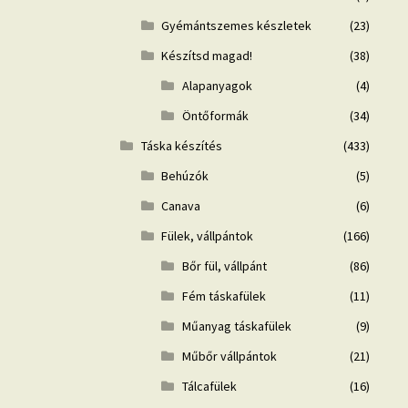
Gyémántszemes készletek
(23)
Készítsd magad!
(38)
Alapanyagok
(4)
Öntőformák
(34)
Táska készítés
(433)
Behúzók
(5)
Canava
(6)
Fülek, vállpántok
(166)
Bőr fül, vállpánt
(86)
Fém táskafülek
(11)
Műanyag táskafülek
(9)
Műbőr vállpántok
(21)
Tálcafülek
(16)