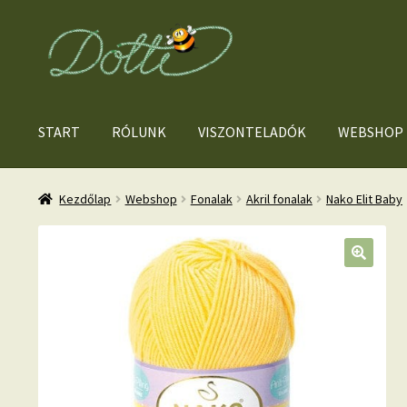
Ugrás
Kilépés
a
a
navigációhoz
tartalomba
START
RÓLUNK
VISZONTELADÓK
WEBSHOP
Kezdőlap
Webshop
Fonalak
Akril fonalak
Nako Elit Baby