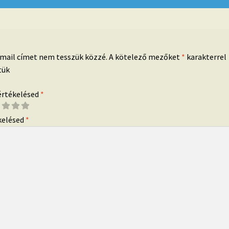
-mail címet nem tesszük közzé.
A kötelező mezőket
*
karakterrel
tük
 értékelésed
*
kelésed
*