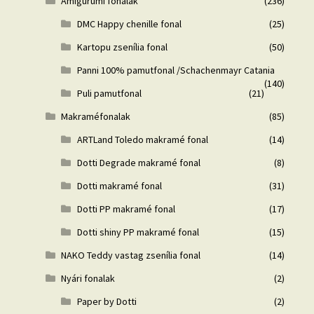
Amigurumi fonalak
(236)
DMC Happy chenille fonal
(25)
Kartopu zsenília fonal
(50)
Panni 100% pamutfonal /Schachenmayr Catania
(140)
Puli pamutfonal
(21)
Makraméfonalak
(85)
ARTLand Toledo makramé fonal
(14)
Dotti Degrade makramé fonal
(8)
Dotti makramé fonal
(31)
Dotti PP makramé fonal
(17)
Dotti shiny PP makramé fonal
(15)
NAKO Teddy vastag zsenília fonal
(14)
Nyári fonalak
(2)
Paper by Dotti
(2)