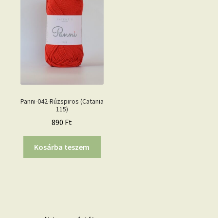
Panni-042-Rúzspiros (Catania
115)
890
Ft
Kosárba teszem