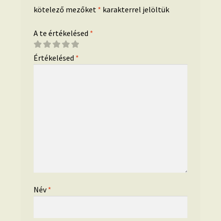
kötelező mezőket
*
karakterrel jelöltük
A te értékelésed
*
Értékelésed
*
Név
*