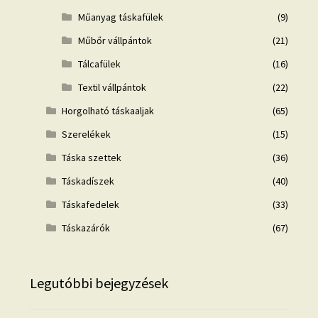
Műanyag táskafülek
(9)
Műbőr vállpántok
(21)
Tálcafülek
(16)
Textil vállpántok
(22)
Horgolható táskaaljak
(65)
Szerelékek
(15)
Táska szettek
(36)
Táskadíszek
(40)
Táskafedelek
(33)
Táskazárók
(67)
Legutóbbi bejegyzések