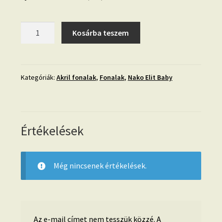
21.
Kosárba teszem
Nako
Elit
Baby-
babakék-
Kategóriák:
Akril fonalak
,
Fonalak
,
Nako Elit Baby
4687
mennyiség
Értékelések
Még nincsenek értékelések.
Az e-mail címet nem tesszük közzé.
A