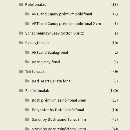
Pólófonalak
(13)
ARTLand Candy prémium pólófonal
(12)
ARTLand Candy prémium pólófonal 2 cm
(1)
Schachenmayr Easy Cotton Spritz
(1)
Szalagfonalak
(10)
ARTLand Szalagfonal
(2)
Dotti Shiny fonal
(8)
Téli fonalak
(49)
Red Heart Calista fonal
(5)
Zsinórfonalak
(140)
Dotti prémium zsinórfonal 5mm
(25)
Polyester by Dotti zsinórfonal
(10)
Sznur by Dotti zsinórfonal 3mm
(45)
Sznur by Dotti zsinórfonal 5mm
(60)