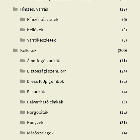
Hímzés, varrás
(17)
Hímző készletek
(6)
Kellékek
(8)
Varrókészletek
(3)
Kellékek
(200)
Álomfogó karikák
(11)
Biztonsági szem, orr
(24)
Dress It Up gombok
(72)
Fakarikák
(4)
Felvarrható címkék
(5)
Horgolótűk
(12)
Könyvek
(31)
Mérőszalagok
(4)