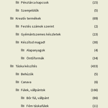
Pénztárca kapcsok
(15)
Szemjelölők
(5)
Kreatív termékek
(69)
Festés számok szerint
(2)
Gyémántszemes készletek
(23)
Készítsd magad!
(38)
Alapanyagok
(4)
Öntőformák
(34)
Táska készítés
(433)
Behúzók
(5)
Canava
(6)
Fülek, vállpántok
(166)
Bőr fül, vállpánt
(86)
Fém táskafülek
(11)