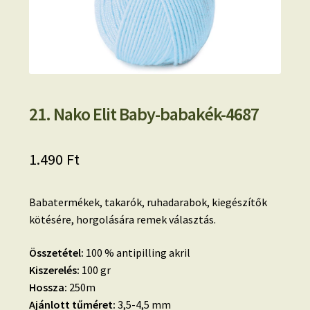
21. Nako Elit Baby-babakék-4687
1.490
Ft
Babatermékek, takarók, ruhadarabok, kiegészítők
kötésére, horgolására remek választás.
Összetétel:
100 % antipilling akril
Kiszerelés:
100 gr
Hossza:
250m
Ajánlott tűméret:
3,5-4,5 mm