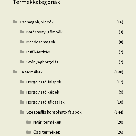
Termékkategóriák
Csomagok, videók
(16)
Karácsonyi gömbök
(3)
Manócsomagok
(8)
Puff készítés
(2)
Szőnyeghorgolás
(2)
Fa termékek
(180)
Horgolható falapok
(17)
Horgolható képek
(9)
Horgolható tálcaaljak
(10)
Szezonális horgolható falapok
(144)
Nyári termékek
(20)
Őszi termékek
(26)