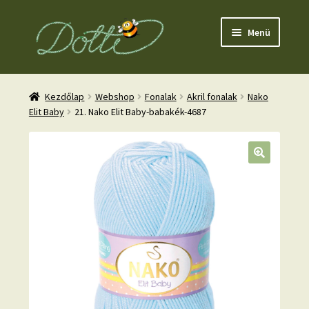
Ugrás
Kilépés
Menü
a
a
navigációhoz
tartalomba
Kezdőlap
Webshop
Fonalak
Akril fonalak
Nako
Elit Baby
21. Nako Elit Baby-babakék-4687
nd
u