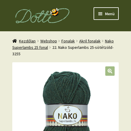
Ugrás
Kilépés
Menü
a
a
navigációhoz
tartalomba
Kezdőlap
Webshop
Fonalak
Akril fonalak
Nako
Superlambs 25 fonal
22. Nako Superlambs 25-sötétzöld-
3255
nd
u