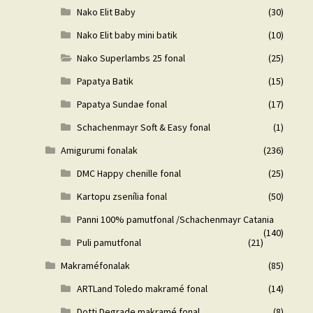
Nako Elit Baby
(30)
Nako Elit baby mini batik
(10)
Nako Superlambs 25 fonal
(25)
Papatya Batik
(15)
Papatya Sundae fonal
(17)
Schachenmayr Soft & Easy fonal
(1)
Amigurumi fonalak
(236)
DMC Happy chenille fonal
(25)
Kartopu zsenília fonal
(50)
Panni 100% pamutfonal /Schachenmayr Catania
(140)
Puli pamutfonal
(21)
Makraméfonalak
(85)
ARTLand Toledo makramé fonal
(14)
Dotti Degrade makramé fonal
(8)