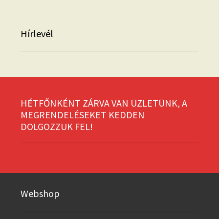
Hírlevél
HÉTFŐNKÉNT ZÁRVA VAN ÜZLETÜNK, A
MEGRENDELÉSEKET KEDDEN
DOLGOZZUK FEL!
Webshop