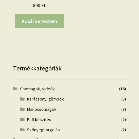
890
Ft
Kosárba teszem
Termékkategóriák
Csomagok, videók
(16)
Karácsonyi gömbök
(3)
Manócsomagok
(8)
Puff készítés
(2)
Szőnyeghorgolás
(2)