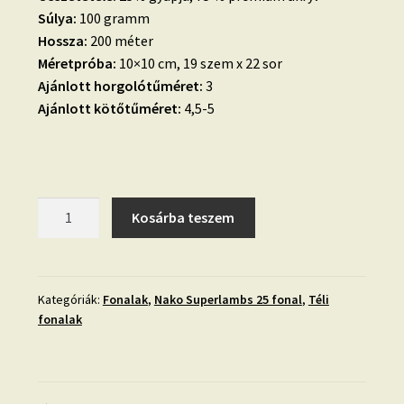
Súlya:
100 gramm
Hossza:
200 méter
Méretpróba:
10×10 cm, 19 szem x 22 sor
Ajánlott horgolótűméret:
3
Ajánlott kötőtűméret:
4,5-5
22.
Kosárba teszem
Nako
Superlambs
25-
sötétzöld-
Kategóriák:
Fonalak
,
Nako Superlambs 25 fonal
,
Téli
fonalak
3255
mennyiség