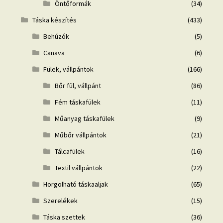
Öntőformák
(34)
Táska készítés
(433)
Behúzók
(5)
Canava
(6)
Fülek, vállpántok
(166)
Bőr fül, vállpánt
(86)
Fém táskafülek
(11)
Műanyag táskafülek
(9)
Műbőr vállpántok
(21)
Tálcafülek
(16)
Textil vállpántok
(22)
Horgolható táskaaljak
(65)
Szerelékek
(15)
Táska szettek
(36)