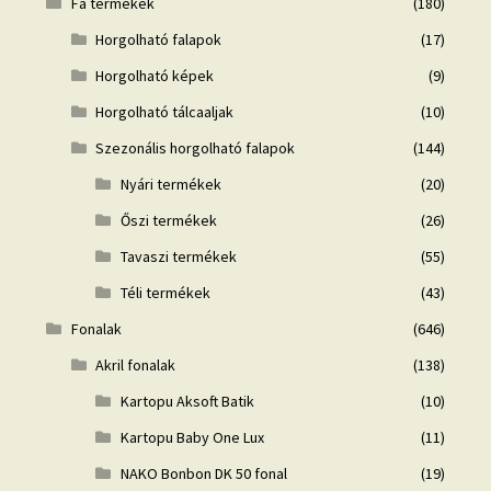
Fa termékek
(180)
Horgolható falapok
(17)
Horgolható képek
(9)
Horgolható tálcaaljak
(10)
Szezonális horgolható falapok
(144)
Nyári termékek
(20)
Őszi termékek
(26)
Tavaszi termékek
(55)
Téli termékek
(43)
Fonalak
(646)
Akril fonalak
(138)
Kartopu Aksoft Batik
(10)
Kartopu Baby One Lux
(11)
NAKO Bonbon DK 50 fonal
(19)