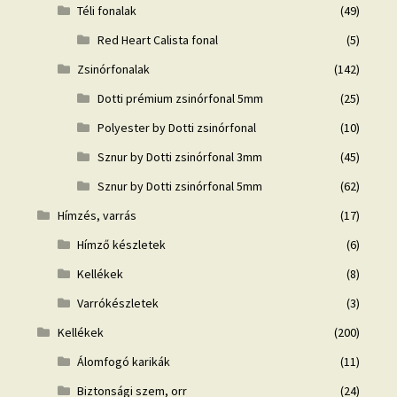
Téli fonalak
(49)
Red Heart Calista fonal
(5)
Zsinórfonalak
(142)
Dotti prémium zsinórfonal 5mm
(25)
Polyester by Dotti zsinórfonal
(10)
Sznur by Dotti zsinórfonal 3mm
(45)
Sznur by Dotti zsinórfonal 5mm
(62)
Hímzés, varrás
(17)
Hímző készletek
(6)
Kellékek
(8)
Varrókészletek
(3)
Kellékek
(200)
Álomfogó karikák
(11)
Biztonsági szem, orr
(24)