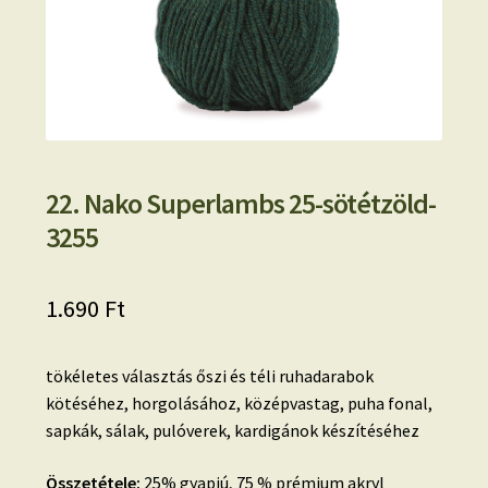
22. Nako Superlambs 25-sötétzöld-
3255
1.690
Ft
tökéletes választás őszi és téli ruhadarabok
kötéséhez, horgolásához, középvastag, puha fonal,
sapkák, sálak, pulóverek, kardigánok készítéséhez
Összetétele:
25% gyapjú, 75 % prémium akryl