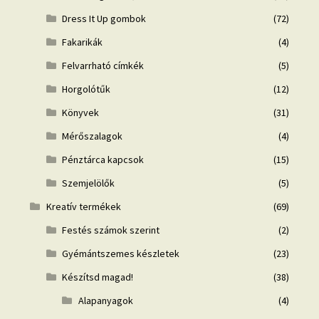
Dress It Up gombok
(72)
Fakarikák
(4)
Felvarrható címkék
(5)
Horgolótűk
(12)
Könyvek
(31)
Mérőszalagok
(4)
Pénztárca kapcsok
(15)
Szemjelölők
(5)
Kreatív termékek
(69)
Festés számok szerint
(2)
Gyémántszemes készletek
(23)
Készítsd magad!
(38)
Alapanyagok
(4)