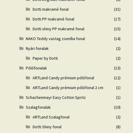
Dotti makramé fonal
(31)
Dotti PP makramé fonal
(17)
Dotti shiny PP makramé fonal
(15)
NAKO Teddy vastag zsenília fonal
(14)
Nyári fonalak
(2)
Paper by Dotti
(2)
Pólófonalak
(13)
ARTLand Candy prémium pólófonal
(12)
ARTLand Candy prémium pólófonal 2 cm
(1)
Schachenmayr Easy Cotton Spritz
(1)
Szalagfonalak
(10)
ARTLand Szalagfonal
(2)
Dotti Shiny fonal
(8)