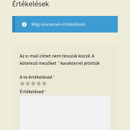
Értékelések
Még nincsenek értékelések.
Az e-mail címet nem tesszük közzé.
A
kötelező mezőket
*
karakterrel jelöltük
A te értékelésed
*
Értékelésed
*