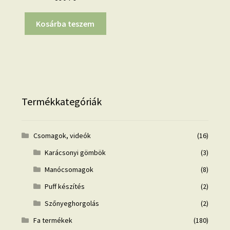
Kosárba teszem
Termékkategóriák
Csomagok, videók
(16)
Karácsonyi gömbök
(3)
Manócsomagok
(8)
Puff készítés
(2)
Szőnyeghorgolás
(2)
Fa termékek
(180)