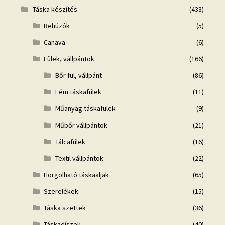
Táska készítés
(433)
Behúzók
(5)
Canava
(6)
Fülek, vállpántok
(166)
Bőr fül, vállpánt
(86)
Fém táskafülek
(11)
Műanyag táskafülek
(9)
Műbőr vállpántok
(21)
Tálcafülek
(16)
Textil vállpántok
(22)
Horgolható táskaaljak
(65)
Szerelékek
(15)
Táska szettek
(36)
Táskadíszek
(40)