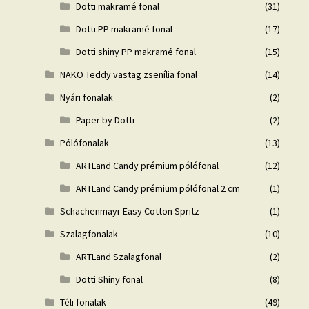
Dotti makramé fonal
(31)
Dotti PP makramé fonal
(17)
Dotti shiny PP makramé fonal
(15)
NAKO Teddy vastag zsenília fonal
(14)
Nyári fonalak
(2)
Paper by Dotti
(2)
Pólófonalak
(13)
ARTLand Candy prémium pólófonal
(12)
ARTLand Candy prémium pólófonal 2 cm
(1)
Schachenmayr Easy Cotton Spritz
(1)
Szalagfonalak
(10)
ARTLand Szalagfonal
(2)
Dotti Shiny fonal
(8)
Téli fonalak
(49)