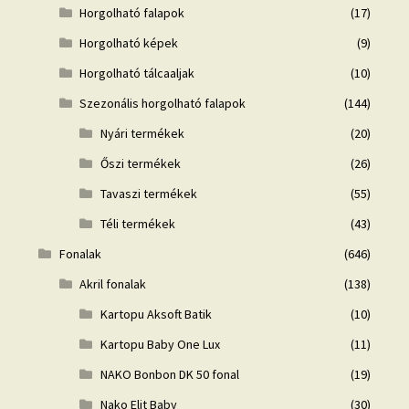
Horgolható falapok
(17)
Horgolható képek
(9)
Horgolható tálcaaljak
(10)
Szezonális horgolható falapok
(144)
Nyári termékek
(20)
Őszi termékek
(26)
Tavaszi termékek
(55)
Téli termékek
(43)
Fonalak
(646)
Akril fonalak
(138)
Kartopu Aksoft Batik
(10)
Kartopu Baby One Lux
(11)
NAKO Bonbon DK 50 fonal
(19)
Nako Elit Baby
(30)