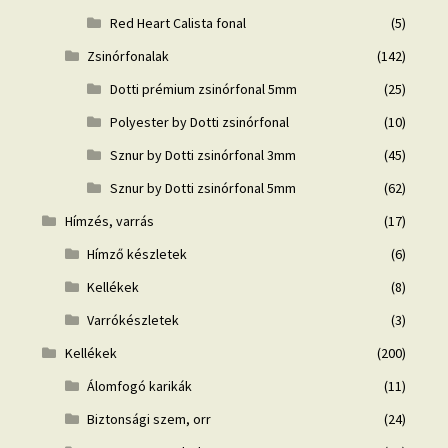
Red Heart Calista fonal
(5)
Zsinórfonalak
(142)
Dotti prémium zsinórfonal 5mm
(25)
Polyester by Dotti zsinórfonal
(10)
Sznur by Dotti zsinórfonal 3mm
(45)
Sznur by Dotti zsinórfonal 5mm
(62)
Hímzés, varrás
(17)
Hímző készletek
(6)
Kellékek
(8)
Varrókészletek
(3)
Kellékek
(200)
Álomfogó karikák
(11)
Biztonsági szem, orr
(24)