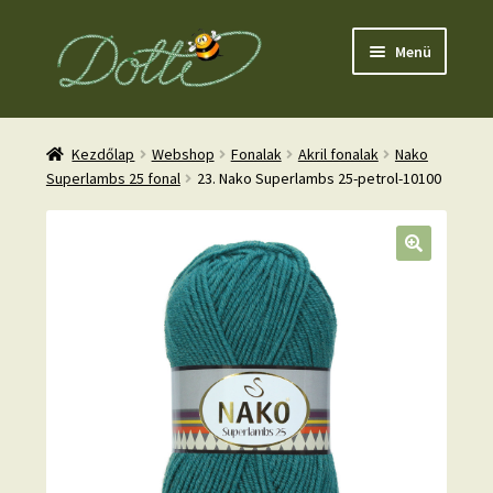
Ugrás
Kilépés
Menü
a
a
navigációhoz
tartalomba
Kezdőlap
Webshop
Fonalak
Akril fonalak
Nako
Superlambs 25 fonal
23. Nako Superlambs 25-petrol-10100
nd
u