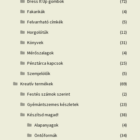
Dress It Up gombok
(72)
Fakarikák
(4)
Felvarrható címkék
(5)
Horgolótűk
(12)
Könyvek
(31)
Mérőszalagok
(4)
Pénztárca kapcsok
(15)
Szemjelölők
(5)
Kreatív termékek
(69)
Festés számok szerint
(2)
Gyémántszemes készletek
(23)
Készítsd magad!
(38)
Alapanyagok
(4)
Öntőformák
(34)