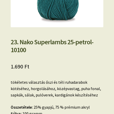
23. Nako Superlambs 25-petrol-
10100
1.690
Ft
tökéletes választás őszi és téli ruhadarabok
kötéséhez, horgolásához, középvastag, puha fonal,
sapkák, sálak, pulóverek, kardigánok készítéséhez
Összetétele:
25% gyapjú, 75 % prémium akryl
Súlya:
100 gramm