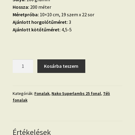
Hossza:
200 méter
Méretpróba:
10×10 cm, 19 szem x 22 sor
Ajánlott horgolótűméret:
3
Ajánlott kötőtűméret:
4,5-5
23.
Kosárba teszem
Nako
Superlambs
25-
petrol-
Kategóriák:
Fonalak
,
Nako Superlambs 25 fonal
,
Téli
fonalak
10100
mennyiség
Értékelések