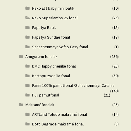
Nako Elit baby mini batik
(10)
Nako Superlambs 25 fonal
(25)
Papatya Batik
(15)
Papatya Sundae fonal
(17)
Schachenmayr Soft & Easy fonal
(1)
Amigurumi fonalak
(236)
DMC Happy chenille fonal
(25)
Kartopu zsenília fonal
(50)
Panni 100% pamutfonal /Schachenmayr Catania
(140)
Puli pamutfonal
(21)
Makraméfonalak
(85)
ARTLand Toledo makramé fonal
(14)
Dotti Degrade makramé fonal
(8)