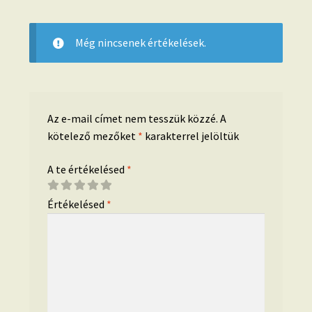
Még nincsenek értékelések.
Az e-mail címet nem tesszük közzé.
A
kötelező mezőket
*
karakterrel jelöltük
A te értékelésed
*
Értékelésed
*