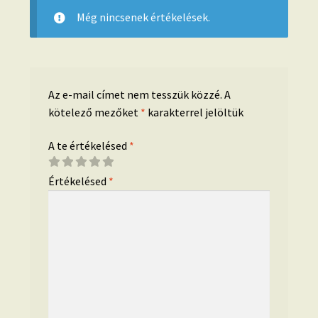
Még nincsenek értékelések.
Az e-mail címet nem tesszük közzé.
A
kötelező mezőket
*
karakterrel jelöltük
A te értékelésed
*
Értékelésed
*