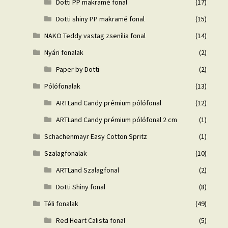
Dotti PP makramé fonal
(17)
Dotti shiny PP makramé fonal
(15)
NAKO Teddy vastag zsenília fonal
(14)
Nyári fonalak
(2)
Paper by Dotti
(2)
Pólófonalak
(13)
ARTLand Candy prémium pólófonal
(12)
ARTLand Candy prémium pólófonal 2 cm
(1)
Schachenmayr Easy Cotton Spritz
(1)
Szalagfonalak
(10)
ARTLand Szalagfonal
(2)
Dotti Shiny fonal
(8)
Téli fonalak
(49)
Red Heart Calista fonal
(5)