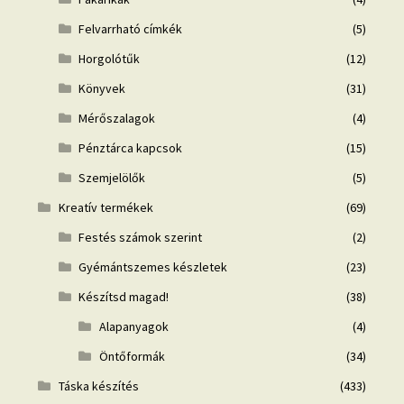
Felvarrható címkék
(5)
Horgolótűk
(12)
Könyvek
(31)
Mérőszalagok
(4)
Pénztárca kapcsok
(15)
Szemjelölők
(5)
Kreatív termékek
(69)
Festés számok szerint
(2)
Gyémántszemes készletek
(23)
Készítsd magad!
(38)
Alapanyagok
(4)
Öntőformák
(34)
Táska készítés
(433)