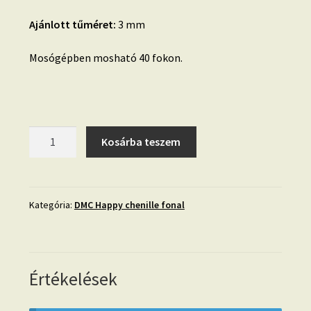
Ajánlott tűméret:
3 mm
Mosógépben mosható 40 fokon.
DMC
Kosárba teszem
Happy
chenille-
22-
fekete
Kategória:
DMC Happy chenille fonal
mennyiség
Értékelések