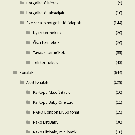
Horgolható képek
(9)
Horgolható tálcaaljak
(10)
Szezonális horgolható falapok
(144)
Nyári termékek
(20)
Őszi termékek
(26)
Tavaszi termékek
(55)
Téli termékek
(43)
Fonalak
(644)
Akril fonalak
(138)
Kartopu Aksoft Batik
(10)
Kartopu Baby One Lux
(11)
NAKO Bonbon DK 50 fonal
(19)
Nako Elit Baby
(30)
Nako Elit baby mini batik
(10)