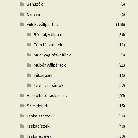
Behúzók
(5)
Canava
(6)
Fülek, vállpántok
(166)
Bőr fül, vállpánt
(86)
Fém táskafülek
(11)
Műanyag táskafülek
(9)
Műbőr vállpántok
(21)
Tálcafülek
(16)
Textil vállpántok
(22)
Horgolható táskaaljak
(65)
Szerelékek
(15)
Táska szettek
(36)
Táskadíszek
(40)
Táskafedelek
(33)