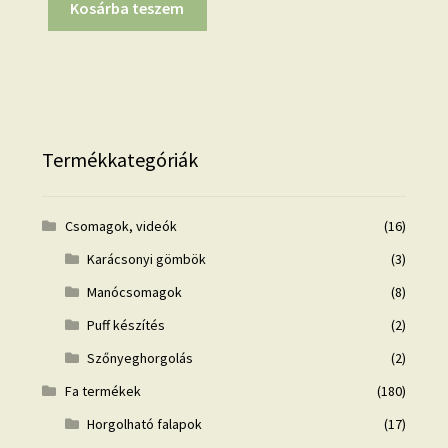
Kosárba teszem
Termékkategóriák
Csomagok, videók
(16)
Karácsonyi gömbök
(3)
Manócsomagok
(8)
Puff készítés
(2)
Szőnyeghorgolás
(2)
Fa termékek
(180)
Horgolható falapok
(17)