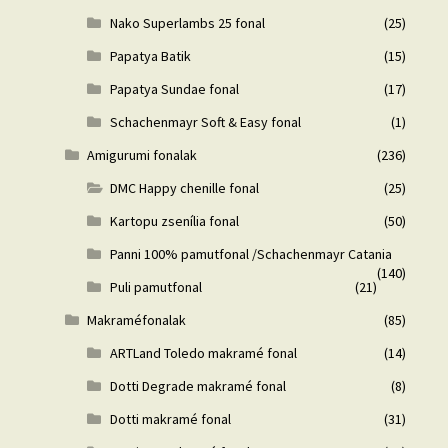
Nako Superlambs 25 fonal
(25)
Papatya Batik
(15)
Papatya Sundae fonal
(17)
Schachenmayr Soft & Easy fonal
(1)
Amigurumi fonalak
(236)
DMC Happy chenille fonal
(25)
Kartopu zsenília fonal
(50)
Panni 100% pamutfonal /Schachenmayr Catania
(140)
Puli pamutfonal
(21)
Makraméfonalak
(85)
ARTLand Toledo makramé fonal
(14)
Dotti Degrade makramé fonal
(8)
Dotti makramé fonal
(31)