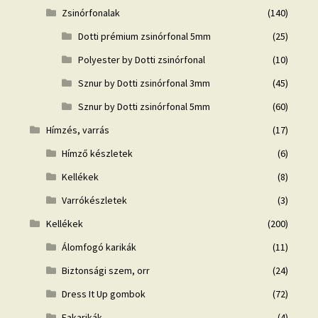
Zsinórfonalak
(140)
Dotti prémium zsinórfonal 5mm
(25)
Polyester by Dotti zsinórfonal
(10)
Sznur by Dotti zsinórfonal 3mm
(45)
Sznur by Dotti zsinórfonal 5mm
(60)
Hímzés, varrás
(17)
Hímző készletek
(6)
Kellékek
(8)
Varrókészletek
(3)
Kellékek
(200)
Álomfogó karikák
(11)
Biztonsági szem, orr
(24)
Dress It Up gombok
(72)
Fakarikák
(4)