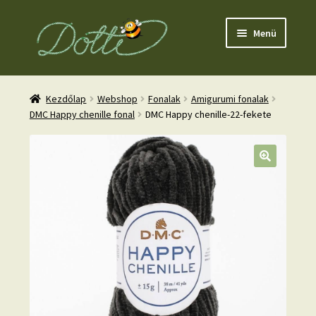
Ugrás
Kilépés
Menü
a
a
navigációhoz
tartalomba
Kezdőlap
Webshop
Fonalak
Amigurumi fonalak
DMC Happy chenille fonal
DMC Happy chenille-22-fekete
nd
u