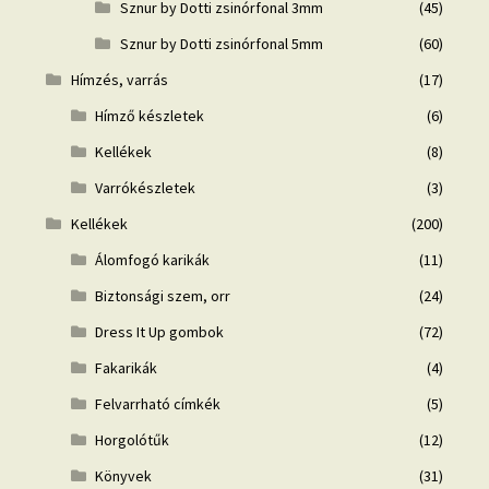
Sznur by Dotti zsinórfonal 3mm
(45)
Sznur by Dotti zsinórfonal 5mm
(60)
Hímzés, varrás
(17)
Hímző készletek
(6)
Kellékek
(8)
Varrókészletek
(3)
Kellékek
(200)
Álomfogó karikák
(11)
Biztonsági szem, orr
(24)
Dress It Up gombok
(72)
Fakarikák
(4)
Felvarrható címkék
(5)
Horgolótűk
(12)
Könyvek
(31)