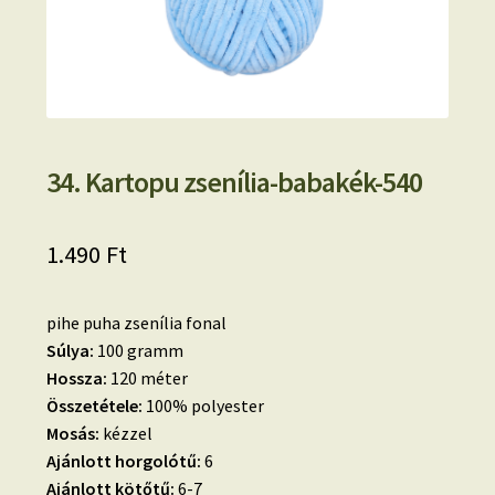
34. Kartopu zsenília-babakék-540
1.490
Ft
pihe puha zsenília fonal
Súlya:
100 gramm
Hossza:
120 méter
Összetétele:
100% polyester
Mosás:
kézzel
Ajánlott horgolótű:
6
Ajánlott kötőtű:
6-7