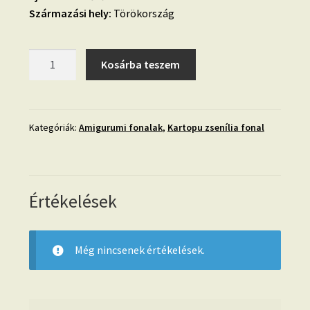
Származási hely:
Törökország
34.
Kosárba teszem
Kartopu
zsenília-
babakék-
540
Kategóriák:
Amigurumi fonalak
,
Kartopu zsenília fonal
mennyiség
Értékelések
Még nincsenek értékelések.