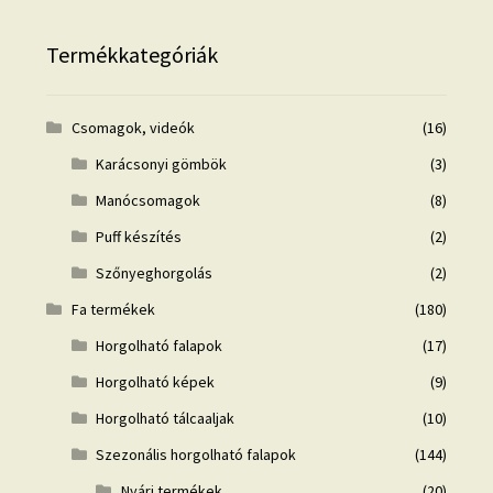
Termékkategóriák
Csomagok, videók
(16)
Karácsonyi gömbök
(3)
Manócsomagok
(8)
Puff készítés
(2)
Szőnyeghorgolás
(2)
Fa termékek
(180)
Horgolható falapok
(17)
Horgolható képek
(9)
Horgolható tálcaaljak
(10)
Szezonális horgolható falapok
(144)
Nyári termékek
(20)