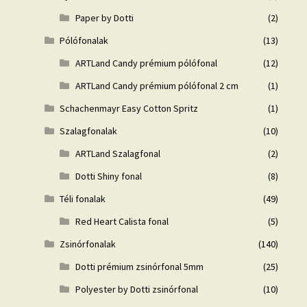
Paper by Dotti
(2)
Pólófonalak
(13)
ARTLand Candy prémium pólófonal
(12)
ARTLand Candy prémium pólófonal 2 cm
(1)
Schachenmayr Easy Cotton Spritz
(1)
Szalagfonalak
(10)
ARTLand Szalagfonal
(2)
Dotti Shiny fonal
(8)
Téli fonalak
(49)
Red Heart Calista fonal
(5)
Zsinórfonalak
(140)
Dotti prémium zsinórfonal 5mm
(25)
Polyester by Dotti zsinórfonal
(10)