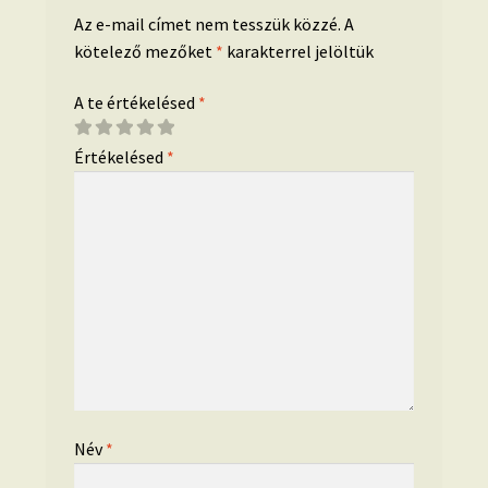
Az e-mail címet nem tesszük közzé.
A
kötelező mezőket
*
karakterrel jelöltük
A te értékelésed
*
Értékelésed
*
Név
*