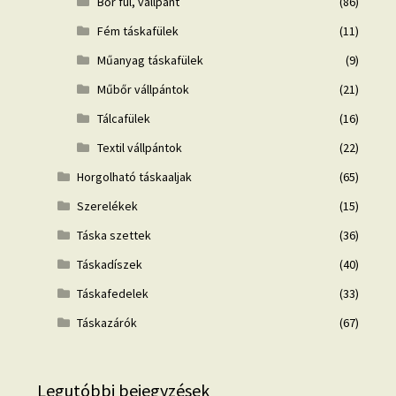
Bőr fül, vállpánt
(86)
Fém táskafülek
(11)
Műanyag táskafülek
(9)
Műbőr vállpántok
(21)
Tálcafülek
(16)
Textil vállpántok
(22)
Horgolható táskaaljak
(65)
Szerelékek
(15)
Táska szettek
(36)
Táskadíszek
(40)
Táskafedelek
(33)
Táskazárók
(67)
Legutóbbi bejegyzések