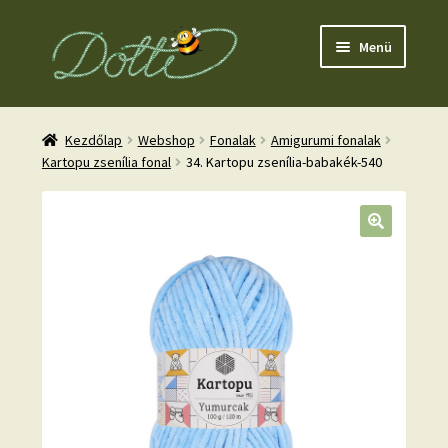
Ugrás
Kilépés
Menü
a
a
navigációhoz
tartalomba
Kezdőlap
Webshop
Fonalak
Amigurumi fonalak
Kartopu zsenília fonal
34. Kartopu zsenília-babakék-540
nd
u