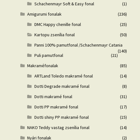
Schachenmayr Soft & Easy fonal
(1)
Amigurumi fonalak
(236)
DMC Happy chenille fonal
(25)
Kartopu zsenília fonal
(50)
Panni 100% pamutfonal /Schachenmayr Catania
(140)
Puli pamutfonal
(21)
Makraméfonalak
(85)
ARTLand Toledo makramé fonal
(14)
Dotti Degrade makramé fonal
(8)
Dotti makramé fonal
(31)
Dotti PP makramé fonal
(17)
Dotti shiny PP makramé fonal
(15)
NAKO Teddy vastag zsenília fonal
(14)
Nyári fonalak
(2)