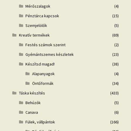
Mérőszalagok
(4)
Pénztárca kapcsok
(15)
Szemjelölők
(5)
Kreatív termékek
(69)
Festés számok szerint
(2)
Gyémántszemes készletek
(23)
Készítsd magad!
(38)
Alapanyagok
(4)
Öntőformák
(34)
Táska készítés
(433)
Behúzók
(5)
Canava
(6)
Fülek, vállpántok
(166)