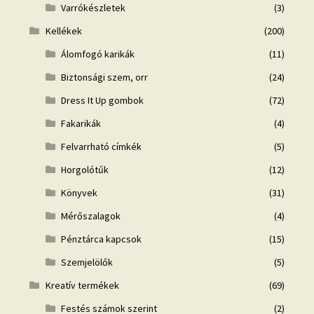
Varrókészletek
(3)
Kellékek
(200)
Álomfogó karikák
(11)
Biztonsági szem, orr
(24)
Dress It Up gombok
(72)
Fakarikák
(4)
Felvarrható címkék
(5)
Horgolótűk
(12)
Könyvek
(31)
Mérőszalagok
(4)
Pénztárca kapcsok
(15)
Szemjelölők
(5)
Kreatív termékek
(69)
Festés számok szerint
(2)