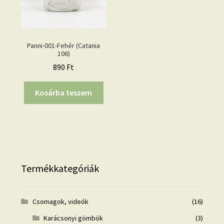
Panni-001-Fehér (Catania
106)
890
Ft
Kosárba teszem
Termékkategóriák
Csomagok, videók
(16)
Karácsonyi gömbök
(3)