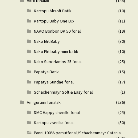
Akril fonalak
(138)
Kartopu Aksoft Batik
(10)
Kartopu Baby One Lux
(11)
NAKO Bonbon DK 50 fonal
(19)
Nako Elit Baby
(30)
Nako Elit baby mini batik
(10)
Nako Superlambs 25 fonal
(25)
Papatya Batik
(15)
Papatya Sundae fonal
(17)
Schachenmayr Soft & Easy fonal
(1)
Amigurumi fonalak
(236)
DMC Happy chenille fonal
(25)
Kartopu zsenília fonal
(50)
Panni 100% pamutfonal /Schachenmayr Catania