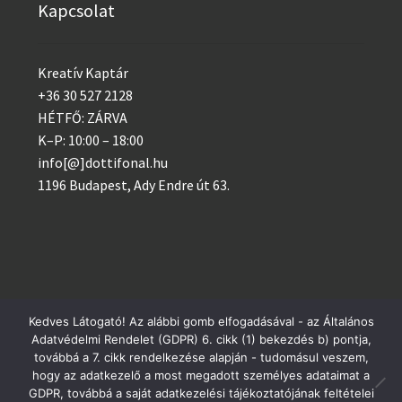
Kapcsolat
Kreatív Kaptár
+36 30 527 2128
HÉTFŐ: ZÁRVA
K–P: 10:00 – 18:00
info[@]dottifonal.hu
1196 Budapest, Ady Endre út 63.
Kedves Látogató! Az alábbi gomb elfogadásával - az Általános
Adatvédelmi Rendelet (GDPR) 6. cikk (1) bekezdés b) pontja,
© 2014 - 2023 Kreatív Kaptár
Postai csomagküldés szerdánként, GLS minden nap!
továbbá a 7. cikk rendelkezése alapján - tudomásul veszem,
Adatvédelem
hogy az adatkezelő a most megadott személyes adataimat a
Bezárás
GDPR, továbbá a saját adatkezelési tájékoztatójának feltételei