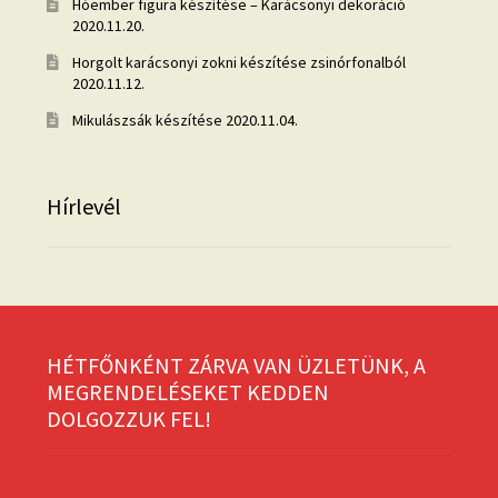
Hóember figura készítése – Karácsonyi dekoráció
2020.11.20.
Horgolt karácsonyi zokni készítése zsinórfonalból
2020.11.12.
Mikulászsák készítése
2020.11.04.
Hírlevél
HÉTFŐNKÉNT ZÁRVA VAN ÜZLETÜNK, A
MEGRENDELÉSEKET KEDDEN
DOLGOZZUK FEL!