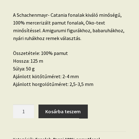
A Schachenmayr- Catania fonalak kiváló minőségű,
100% mercerizált pamut fonalak, Öko-text
minősítéssel. Amigurumi figurákhoz, babaruhákhoz,
nyári ruhákhoz remek választás.
Összetétele: 100% pamut
Hossza: 125 m
Súlya: 50 g
Ajánlott kötőtűméret: 2-4 mm
Ajánlott horgolótűméret: 2,5-3,5 mm
Catania
Kosárba teszem
Originals-
252
kamélia
mennyiség