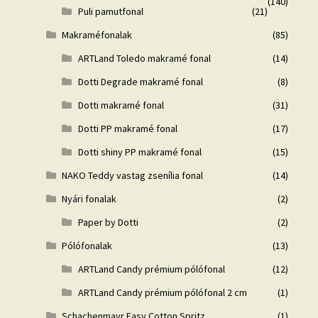
(140)
Puli pamutfonal
(21)
Makraméfonalak
(85)
ARTLand Toledo makramé fonal
(14)
Dotti Degrade makramé fonal
(8)
Dotti makramé fonal
(31)
Dotti PP makramé fonal
(17)
Dotti shiny PP makramé fonal
(15)
NAKO Teddy vastag zsenília fonal
(14)
Nyári fonalak
(2)
Paper by Dotti
(2)
Pólófonalak
(13)
ARTLand Candy prémium pólófonal
(12)
ARTLand Candy prémium pólófonal 2 cm
(1)
Schachenmayr Easy Cotton Spritz
(1)