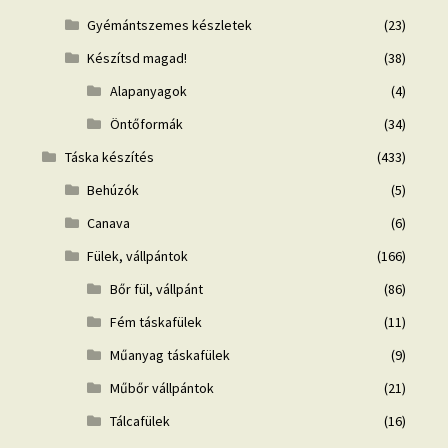
Gyémántszemes készletek
(23)
Készítsd magad!
(38)
Alapanyagok
(4)
Öntőformák
(34)
Táska készítés
(433)
Behúzók
(5)
Canava
(6)
Fülek, vállpántok
(166)
Bőr fül, vállpánt
(86)
Fém táskafülek
(11)
Műanyag táskafülek
(9)
Műbőr vállpántok
(21)
Tálcafülek
(16)