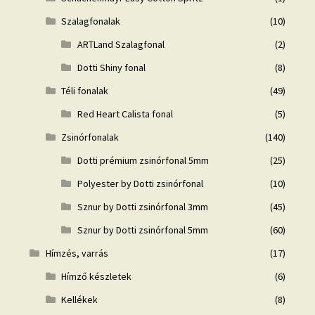
Szalagfonalak
(10)
ARTLand Szalagfonal
(2)
Dotti Shiny fonal
(8)
Téli fonalak
(49)
Red Heart Calista fonal
(5)
Zsinórfonalak
(140)
Dotti prémium zsinórfonal 5mm
(25)
Polyester by Dotti zsinórfonal
(10)
Sznur by Dotti zsinórfonal 3mm
(45)
Sznur by Dotti zsinórfonal 5mm
(60)
Hímzés, varrás
(17)
Hímző készletek
(6)
Kellékek
(8)