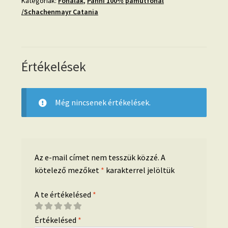
Kategóriák:
Fonalak
,
Panni 100% pamutfonal
/Schachenmayr Catania
Értékelések
Még nincsenek értékelések.
Az e-mail címet nem tesszük közzé.
A
kötelező mezőket
*
karakterrel jelöltük
A te értékelésed
*
Értékelésed
*