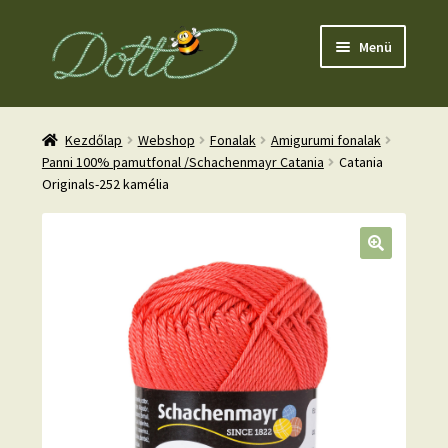
Ugrás
Kilépés
Menü
a
a
navigációhoz
tartalomba
Kezdőlap
Webshop
Fonalak
Amigurumi fonalak
Panni 100% pamutfonal /Schachenmayr Catania
Catania
Originals-252 kamélia
nd
u