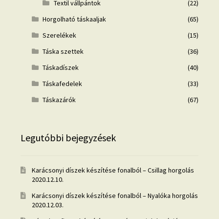
Textil vállpántok
(22)
Horgolható táskaaljak
(65)
Szerelékek
(15)
Táska szettek
(36)
Táskadíszek
(40)
Táskafedelek
(33)
Táskazárók
(67)
Legutóbbi bejegyzések
Karácsonyi díszek készítése fonalból – Csillag horgolás
2020.12.10.
Karácsonyi díszek készítése fonalból – Nyalóka horgolás
2020.12.03.