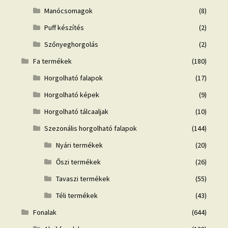
Manócsomagok
(8)
Puff készítés
(2)
Szőnyeghorgolás
(2)
Fa termékek
(180)
Horgolható falapok
(17)
Horgolható képek
(9)
Horgolható tálcaaljak
(10)
Szezonális horgolható falapok
(144)
Nyári termékek
(20)
Őszi termékek
(26)
Tavaszi termékek
(55)
Téli termékek
(43)
Fonalak
(644)