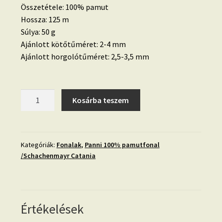
Összetétele: 100% pamut
Hossza: 125 m
Súlya: 50 g
Ajánlott kötőtűméret: 2-4 mm
Ajánlott horgolótűméret: 2,5-3,5 mm
Panni-
Kosárba teszem
032-
serenity
(Catania
180)
Kategóriák:
Fonalak
,
Panni 100% pamutfonal
/Schachenmayr Catania
mennyiség
Értékelések