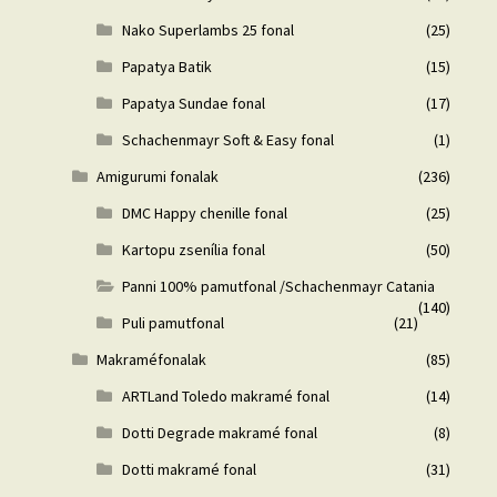
Nako Superlambs 25 fonal
(25)
Papatya Batik
(15)
Papatya Sundae fonal
(17)
Schachenmayr Soft & Easy fonal
(1)
Amigurumi fonalak
(236)
DMC Happy chenille fonal
(25)
Kartopu zsenília fonal
(50)
Panni 100% pamutfonal /Schachenmayr Catania
(140)
Puli pamutfonal
(21)
Makraméfonalak
(85)
ARTLand Toledo makramé fonal
(14)
Dotti Degrade makramé fonal
(8)
Dotti makramé fonal
(31)