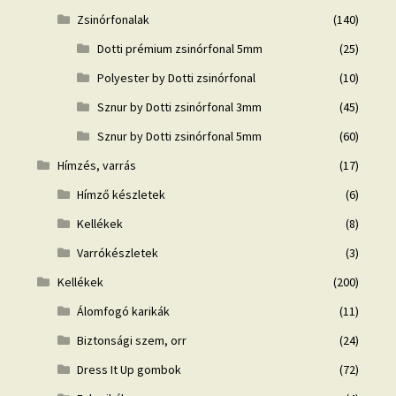
Zsinórfonalak
(140)
Dotti prémium zsinórfonal 5mm
(25)
Polyester by Dotti zsinórfonal
(10)
Sznur by Dotti zsinórfonal 3mm
(45)
Sznur by Dotti zsinórfonal 5mm
(60)
Hímzés, varrás
(17)
Hímző készletek
(6)
Kellékek
(8)
Varrókészletek
(3)
Kellékek
(200)
Álomfogó karikák
(11)
Biztonsági szem, orr
(24)
Dress It Up gombok
(72)