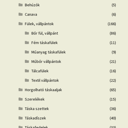
Behúzók
(5)
Canava
(6)
Fülek, vállpántok
(166)
Bőr fül, vállpánt
(86)
Fém táskafülek
(11)
Műanyag táskafülek
(9)
Műbőr vállpántok
(21)
Tálcafülek
(16)
Textil vállpántok
(22)
Horgolható táskaaljak
(65)
Szerelékek
(15)
Táska szettek
(36)
Táskadíszek
(40)
Táskafedelek
(33)