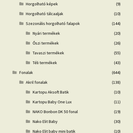
Horgolható képek
(9)
Horgolható tálcaaljak
(10)
Szezonális horgolható falapok
(144)
Nyári termékek
(20)
Őszi termékek
(26)
Tavaszi termékek
(55)
Téli termékek
(43)
Fonalak
(644)
Akril fonalak
(138)
Kartopu Aksoft Batik
(10)
Kartopu Baby One Lux
(11)
NAKO Bonbon DK 50 fonal
(19)
Nako Elit Baby
(30)
Nako Elit baby mini batik
(10)