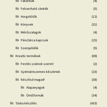
Fakarikák
(4)
Felvarrható címkék
(5)
Horgolótűk
(12)
Könyvek
(31)
Mérőszalagok
(4)
Pénztárca kapcsok
(15)
Szemjelölők
(5)
Kreatív termékek
(69)
Festés számok szerint
(2)
Gyémántszemes készletek
(23)
Készítsd magad!
(38)
Alapanyagok
(4)
Öntőformák
(34)
Táska készítés
(433)