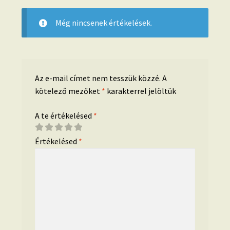
Még nincsenek értékelések.
Az e-mail címet nem tesszük közzé.
A
kötelező mezőket
*
karakterrel jelöltük
A te értékelésed
*
Értékelésed
*