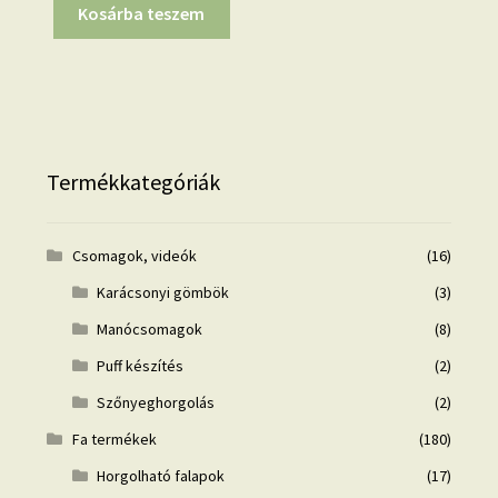
Kosárba teszem
Termékkategóriák
Csomagok, videók
(16)
Karácsonyi gömbök
(3)
Manócsomagok
(8)
Puff készítés
(2)
Szőnyeghorgolás
(2)
Fa termékek
(180)
Horgolható falapok
(17)