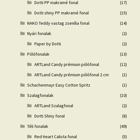
Dotti PP makramé fonal
(17)
Dotti shiny PP makramé fonal
(15)
NAKO Teddy vastag zsenília fonal
(14)
Nyári fonalak
(2)
Paper by Dotti
(2)
Pólófonalak
(13)
ARTLand Candy prémium pólófonal
(12)
ARTLand Candy prémium pólófonal 2 cm
(1)
Schachenmayr Easy Cotton Spritz
(1)
Szalagfonalak
(10)
ARTLand Szalagfonal
(2)
Dotti Shiny fonal
(8)
Téli fonalak
(49)
Red Heart Calista fonal
(5)