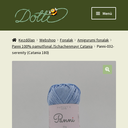
Ugrás
Kilépés
Menü
a
a
navigációhoz
tartalomba
Kezdőlap
Webshop
Fonalak
Amigurumi fonalak
Panni 100% pamutfonal /Schachenmayr Catania
Panni-032-
serenity (Catania 180)
nd
u