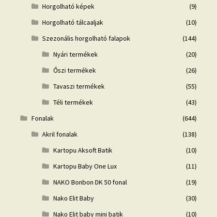
Horgolható képek
(9)
Horgolható tálcaaljak
(10)
Szezonális horgolható falapok
(144)
Nyári termékek
(20)
Őszi termékek
(26)
Tavaszi termékek
(55)
Téli termékek
(43)
Fonalak
(644)
Akril fonalak
(138)
Kartopu Aksoft Batik
(10)
Kartopu Baby One Lux
(11)
NAKO Bonbon DK 50 fonal
(19)
Nako Elit Baby
(30)
Nako Elit baby mini batik
(10)