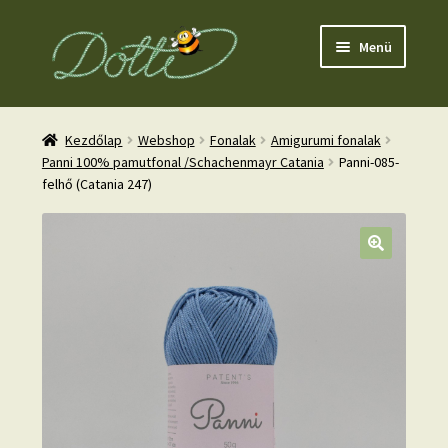
Ugrás
Kilépés
Menü
a
a
navigációhoz
tartalomba
Kezdőlap
Webshop
Fonalak
Amigurumi fonalak
Panni 100% pamutfonal /Schachenmayr Catania
Panni-085-
felhő (Catania 247)
nd
u