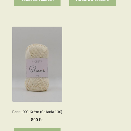
Panni-003-Krém (Catania 130)
890
Ft