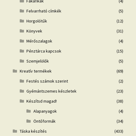
Fakarikák
(4)
Felvarrható címkék
(5)
Horgolótűk
(12)
Könyvek
(31)
Mérőszalagok
(4)
Pénztárca kapcsok
(15)
Szemjelölők
(5)
Kreatív termékek
(69)
Festés számok szerint
(2)
Gyémántszemes készletek
(23)
Készítsd magad!
(38)
Alapanyagok
(4)
Öntőformák
(34)
Táska készítés
(433)