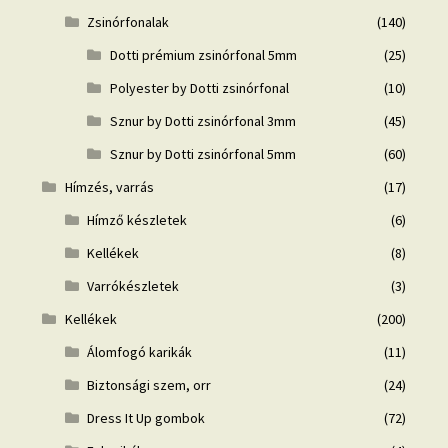
Zsinórfonalak
(140)
Dotti prémium zsinórfonal 5mm
(25)
Polyester by Dotti zsinórfonal
(10)
Sznur by Dotti zsinórfonal 3mm
(45)
Sznur by Dotti zsinórfonal 5mm
(60)
Hímzés, varrás
(17)
Hímző készletek
(6)
Kellékek
(8)
Varrókészletek
(3)
Kellékek
(200)
Álomfogó karikák
(11)
Biztonsági szem, orr
(24)
Dress It Up gombok
(72)