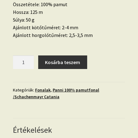
Összetétele: 100% pamut
Hossza: 125 m
Súlya: 50 g
Ajánlott kötőtűméret: 2-4 mm
Ajánlott horgolótűméret: 2,5-3,5 mm
Panni-
Kosárba teszem
085-
felhő
(Catania
247)
Kategóriák:
Fonalak
,
Panni 100% pamutfonal
/Schachenmayr Catania
mennyiség
Értékelések