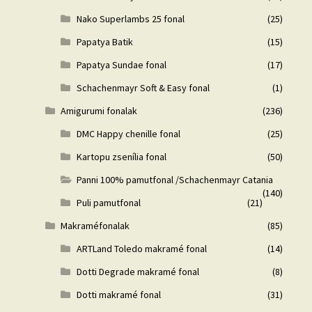
Nako Superlambs 25 fonal
(25)
Papatya Batik
(15)
Papatya Sundae fonal
(17)
Schachenmayr Soft & Easy fonal
(1)
Amigurumi fonalak
(236)
DMC Happy chenille fonal
(25)
Kartopu zsenília fonal
(50)
Panni 100% pamutfonal /Schachenmayr Catania
(140)
Puli pamutfonal
(21)
Makraméfonalak
(85)
ARTLand Toledo makramé fonal
(14)
Dotti Degrade makramé fonal
(8)
Dotti makramé fonal
(31)