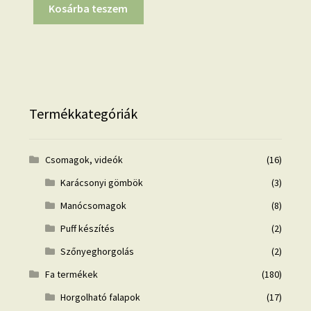
Kosárba teszem
Termékkategóriák
Csomagok, videók
(16)
Karácsonyi gömbök
(3)
Manócsomagok
(8)
Puff készítés
(2)
Szőnyeghorgolás
(2)
Fa termékek
(180)
Horgolható falapok
(17)