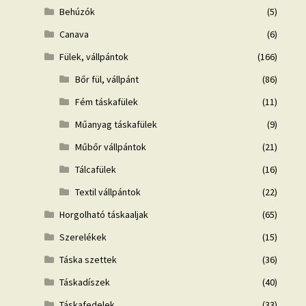
Behúzók
(5)
Canava
(6)
Fülek, vállpántok
(166)
Bőr fül, vállpánt
(86)
Fém táskafülek
(11)
Műanyag táskafülek
(9)
Műbőr vállpántok
(21)
Tálcafülek
(16)
Textil vállpántok
(22)
Horgolható táskaaljak
(65)
Szerelékek
(15)
Táska szettek
(36)
Táskadíszek
(40)
Táskafedelek
(33)