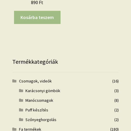
890
Ft
Kosárba teszem
Termékkategóriák
Csomagok, videók
(16)
Karácsonyi gömbök
(3)
Manócsomagok
(8)
Puff készítés
(2)
Szőnyeghorgolás
(2)
Fa termékek
(180)