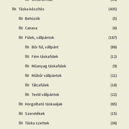
Táska készítés
(435)
Behúzók
(5)
Canava
(6)
Fülek, vállpántok
(167)
Bőr fül, vállpánt
(86)
Fém táskafülek
(12)
Műanyag táskafülek
(9)
Műbőr vállpántok
(21)
Tálcafülek
(16)
Textil vállpántok
(22)
Horgolható táskaaljak
(65)
Szerelékek
(15)
Táska szettek
(36)