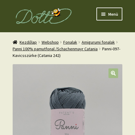
Ugrás
Kilépés
Menü
a
a
navigációhoz
tartalomba
Kezdőlap
Webshop
Fonalak
Amigurumi fonalak
Panni 100% pamutfonal /Schachenmayr Catania
Panni-097-
Kavicsszürke (Catania 242)
nd
u