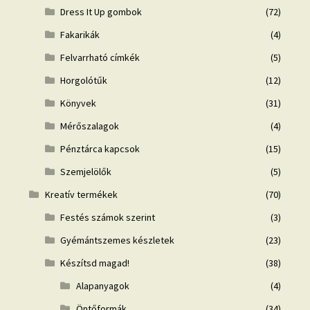
Dress It Up gombok
(72)
Fakarikák
(4)
Felvarrható címkék
(5)
Horgolótűk
(12)
Könyvek
(31)
Mérőszalagok
(4)
Pénztárca kapcsok
(15)
Szemjelölők
(5)
Kreatív termékek
(70)
Festés számok szerint
(3)
Gyémántszemes készletek
(23)
Készítsd magad!
(38)
Alapanyagok
(4)
Öntőformák
(34)