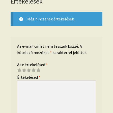
Értékelések
Még nincsenek értékelések.
Az e-mail címet nem tesszük közzé.
A
kötelező mezőket
*
karakterrel jelöltük
A te értékelésed
*
Értékelésed
*