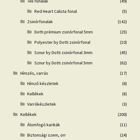
Téli fonalak
(49)
Red Heart Calista fonal
(5)
Zsinórfonalak
(142)
Dotti prémium zsinórfonal 5mm
(25)
Polyester by Dotti zsinórfonal
(10)
Sznur by Dotti zsinórfonal 3mm
(45)
Sznur by Dotti zsinórfonal 5mm
(62)
Hímzés, varrás
(17)
Hímző készletek
(6)
Kellékek
(8)
Varrókészletek
(3)
Kellékek
(200)
Álomfogó karikák
(11)
Biztonsági szem, orr
(24)