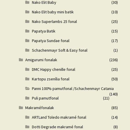
Nako Elit Baby
(30)
Nako Elit baby mini batik
(10)
Nako Superlambs 25 fonal
(25)
Papatya Batik
(15)
Papatya Sundae fonal
(17)
Schachenmayr Soft & Easy fonal
(1)
Amigurumi fonalak
(236)
DMC Happy chenille fonal
(25)
Kartopu zsenília fonal
(50)
Panni 100% pamutfonal /Schachenmayr Catania
(140)
Puli pamutfonal
(21)
Makraméfonalak
(85)
ARTLand Toledo makramé fonal
(14)
Dotti Degrade makramé fonal
(8)