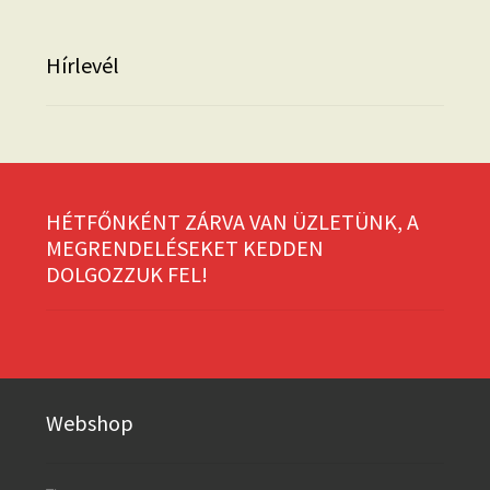
Hírlevél
HÉTFŐNKÉNT ZÁRVA VAN ÜZLETÜNK, A
MEGRENDELÉSEKET KEDDEN
DOLGOZZUK FEL!
Webshop