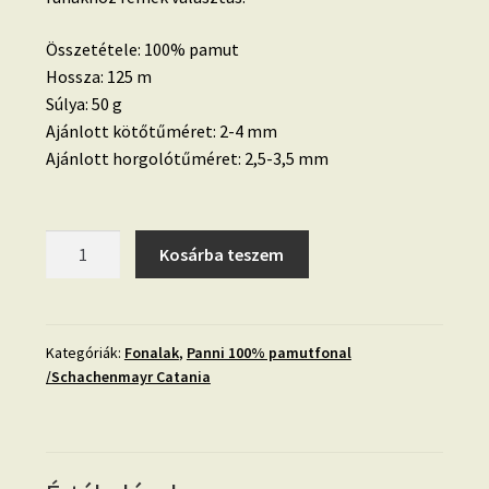
Összetétele: 100% pamut
Hossza: 125 m
Súlya: 50 g
Ajánlott kötőtűméret: 2-4 mm
Ajánlott horgolótűméret: 2,5-3,5 mm
Panni-
Kosárba teszem
097-
Kavicsszürke
(Catania
242)
Kategóriák:
Fonalak
,
Panni 100% pamutfonal
/Schachenmayr Catania
mennyiség