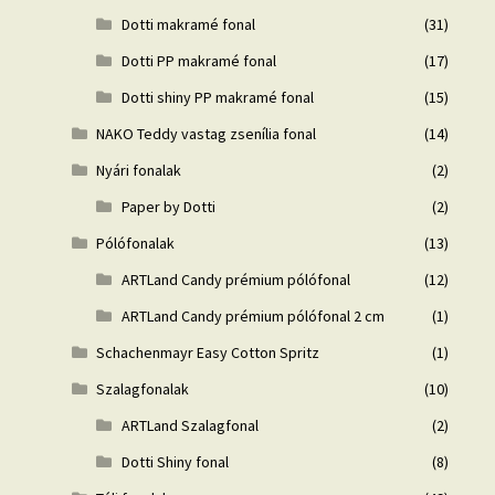
Dotti makramé fonal
(31)
Dotti PP makramé fonal
(17)
Dotti shiny PP makramé fonal
(15)
NAKO Teddy vastag zsenília fonal
(14)
Nyári fonalak
(2)
Paper by Dotti
(2)
Pólófonalak
(13)
ARTLand Candy prémium pólófonal
(12)
ARTLand Candy prémium pólófonal 2 cm
(1)
Schachenmayr Easy Cotton Spritz
(1)
Szalagfonalak
(10)
ARTLand Szalagfonal
(2)
Dotti Shiny fonal
(8)