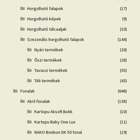
Horgolható falapok
(17)
Horgolható képek
(9)
Horgolható tálcaaljak
(10)
Szezonális horgolható falapok
(144)
Nyári termékek
(20)
Őszi termékek
(26)
Tavaszi termékek
(55)
Téli termékek
(43)
Fonalak
(646)
Akril fonalak
(138)
Kartopu Aksoft Batik
(10)
Kartopu Baby One Lux
(11)
NAKO Bonbon DK 50 fonal
(19)