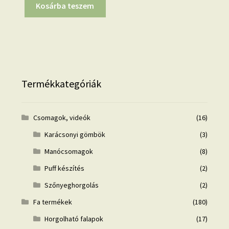
Kosárba teszem
Termékkategóriák
Csomagok, videók
(16)
Karácsonyi gömbök
(3)
Manócsomagok
(8)
Puff készítés
(2)
Szőnyeghorgolás
(2)
Fa termékek
(180)
Horgolható falapok
(17)