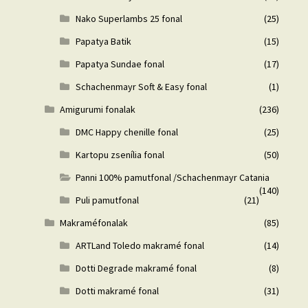
Nako Superlambs 25 fonal
(25)
Papatya Batik
(15)
Papatya Sundae fonal
(17)
Schachenmayr Soft & Easy fonal
(1)
Amigurumi fonalak
(236)
DMC Happy chenille fonal
(25)
Kartopu zsenília fonal
(50)
Panni 100% pamutfonal /Schachenmayr Catania
(140)
Puli pamutfonal
(21)
Makraméfonalak
(85)
ARTLand Toledo makramé fonal
(14)
Dotti Degrade makramé fonal
(8)
Dotti makramé fonal
(31)