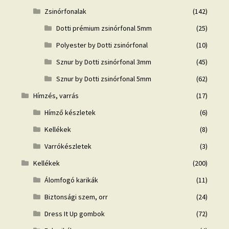
Zsinórfonalak
(142)
Dotti prémium zsinórfonal 5mm
(25)
Polyester by Dotti zsinórfonal
(10)
Sznur by Dotti zsinórfonal 3mm
(45)
Sznur by Dotti zsinórfonal 5mm
(62)
Hímzés, varrás
(17)
Hímző készletek
(6)
Kellékek
(8)
Varrókészletek
(3)
Kellékek
(200)
Álomfogó karikák
(11)
Biztonsági szem, orr
(24)
Dress It Up gombok
(72)