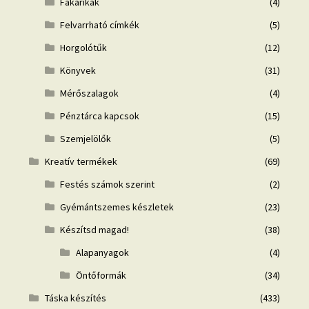
Fakarikák
(4)
Felvarrható címkék
(5)
Horgolótűk
(12)
Könyvek
(31)
Mérőszalagok
(4)
Pénztárca kapcsok
(15)
Szemjelölők
(5)
Kreatív termékek
(69)
Festés számok szerint
(2)
Gyémántszemes készletek
(23)
Készítsd magad!
(38)
Alapanyagok
(4)
Öntőformák
(34)
Táska készítés
(433)