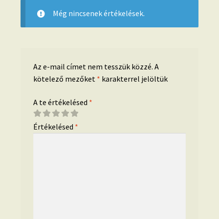
Még nincsenek értékelések.
Az e-mail címet nem tesszük közzé.
A
kötelező mezőket
*
karakterrel jelöltük
A te értékelésed
*
Értékelésed
*