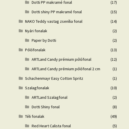
Dotti PP makramé fonal
(17)
Dotti shiny PP makramé fonal
(15)
NAKO Teddy vastag zsenília fonal
(14)
Nyári fonalak
(2)
Paper by Dotti
(2)
Pólófonalak
(13)
ARTLand Candy prémium pólófonal
(12)
ARTLand Candy prémium pólófonal 2 cm
(1)
Schachenmayr Easy Cotton Spritz
(1)
Szalagfonalak
(10)
ARTLand Szalagfonal
(2)
Dotti Shiny fonal
(8)
Téli fonalak
(49)
Red Heart Calista fonal
(5)