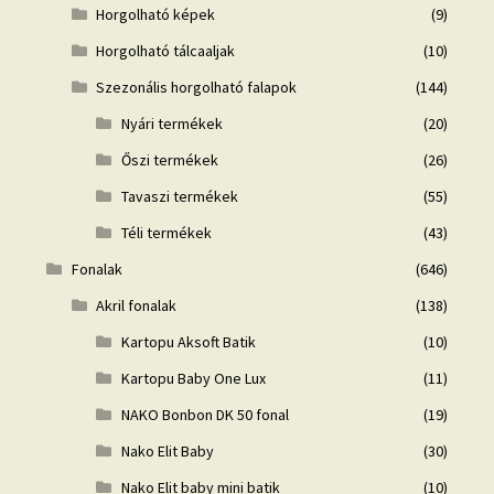
Horgolható képek
(9)
Horgolható tálcaaljak
(10)
Szezonális horgolható falapok
(144)
Nyári termékek
(20)
Őszi termékek
(26)
Tavaszi termékek
(55)
Téli termékek
(43)
Fonalak
(646)
Akril fonalak
(138)
Kartopu Aksoft Batik
(10)
Kartopu Baby One Lux
(11)
NAKO Bonbon DK 50 fonal
(19)
Nako Elit Baby
(30)
Nako Elit baby mini batik
(10)