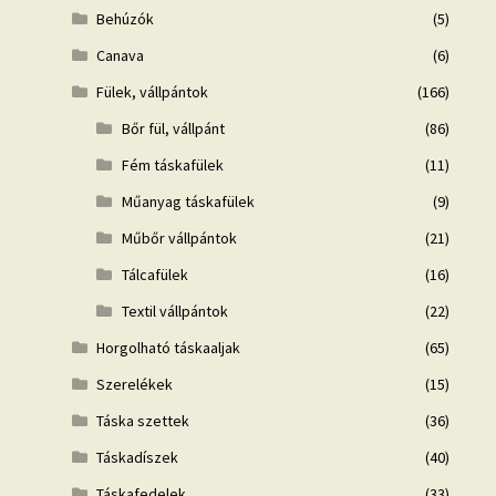
Behúzók
(5)
Canava
(6)
Fülek, vállpántok
(166)
Bőr fül, vállpánt
(86)
Fém táskafülek
(11)
Műanyag táskafülek
(9)
Műbőr vállpántok
(21)
Tálcafülek
(16)
Textil vállpántok
(22)
Horgolható táskaaljak
(65)
Szerelékek
(15)
Táska szettek
(36)
Táskadíszek
(40)
Táskafedelek
(33)