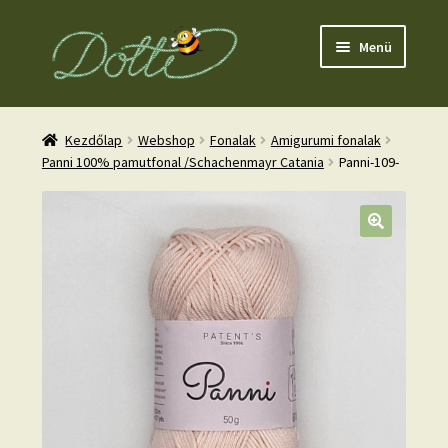
Ugrás
Kilépés
Menü
a
a
navigációhoz
tartalomba
Kezdőlap
Webshop
Fonalak
Amigurumi fonalak
Panni 100% pamutfonal /Schachenmayr Catania
Panni-109-
nd
u