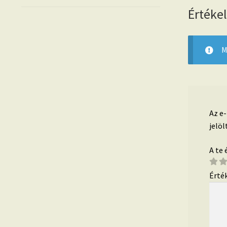
Értéke
M
Az e
jelöl
A te
Érté