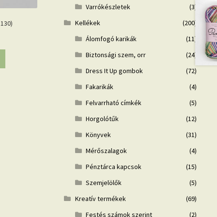
Varrókészletek
(3)
Kellékek
(200)
 130)
Álomfogó karikák
(11)
Biztonsági szem, orr
(24)
Dress It Up gombok
(72)
Fakarikák
(4)
Felvarrható címkék
(5)
Horgolótűk
(12)
Könyvek
(31)
Mérőszalagok
(4)
Pénztárca kapcsok
(15)
Szemjelölők
(5)
Kreatív termékek
(69)
Festés számok szerint
(2)