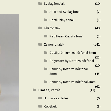
Szalagfonalak
(10)
ARTLand Szalagfonal
(2)
Dotti Shiny fonal
(8)
Téli fonalak
(49)
Red Heart Calista fonal
(5)
Zsinórfonalak
(142)
Dotti prémium zsinórfonal 5mm
(25)
Polyester by Dotti zsinórfonal
(10)
Sznur by Dotti zsinórfonal
3mm
(45)
Sznur by Dotti zsinórfonal 5mm
(62)
Hímzés, varrás
(17)
Hímző készletek
(6)
Kellékek
(8)