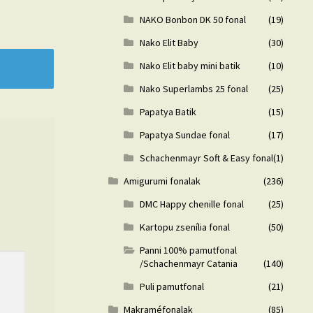
NAKO Bonbon DK 50 fonal
(19)
Nako Elit Baby
(30)
Nako Elit baby mini batik
(10)
Nako Superlambs 25 fonal
(25)
Papatya Batik
(15)
Papatya Sundae fonal
(17)
Schachenmayr Soft & Easy fonal
(1)
Amigurumi fonalak
(236)
DMC Happy chenille fonal
(25)
Kartopu zsenília fonal
(50)
Panni 100% pamutfonal
/Schachenmayr Catania
(140)
Puli pamutfonal
(21)
Makraméfonalak
(85)