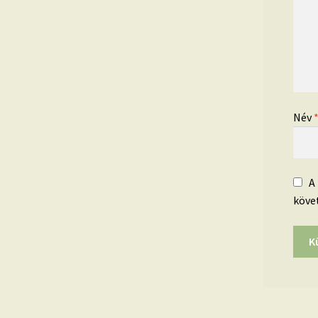
Név
A
köve