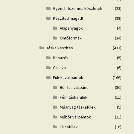
Gyémántszemes készletek
(23)
Készítsd magad!
(38)
Alapanyagok
(4)
Öntőformák
(34)
Táska készítés
(433)
Behúzók
(5)
Canava
(6)
Fülek, vállpántok
(166)
Bőr fül, vállpánt
(86)
Fém táskafülek
(11)
Műanyag táskafülek
(9)
Műbőr vállpántok
(21)
Tálcafülek
(16)