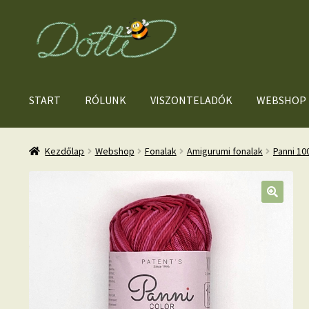
Ugrás
Kilépés
a
a
navigációhoz
tartalomba
START
RÓLUNK
VISZONTELADÓK
WEBSHOP
Kezdőlap
Webshop
Fonalak
Amigurumi fonalak
Panni 1