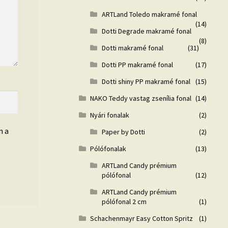
ARTLand Toledo makramé fonal
(14)
Dotti Degrade makramé fonal
(8)
Dotti makramé fonal
(31)
Dotti PP makramé fonal
(17)
Dotti shiny PP makramé fonal
(15)
NAKO Teddy vastag zsenília fonal
(14)
Nyári fonalak
(2)
n a
Paper by Dotti
(2)
Pólófonalak
(13)
ARTLand Candy prémium
pólófonal
(12)
ARTLand Candy prémium
pólófonal 2 cm
(1)
Schachenmayr Easy Cotton Spritz
(1)