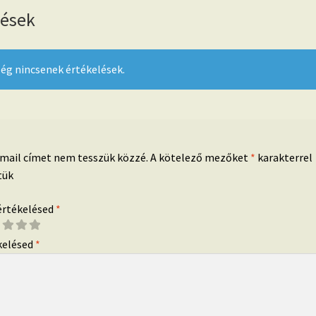
lések
ég nincsenek értékelések.
-mail címet nem tesszük közzé.
A kötelező mezőket
*
karakterrel
tük
 értékelésed
*
kelésed
*