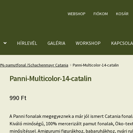
WEBSHOP
FIÓKOM
KOSÁR
HÍRLEVÉL
GALÉRIA
WORKSHOP
KAPCSOLA
00% pamutfonal /Schachenmayr Catania
Panni-Multicolor-14-catalin
Panni-Multicolor-14-catalin
990
Ft
A Panni fonalak megegyeznek a már jól ismert Catania fonal
Kiváló minőségű, 100% mercerizált pamut fonalak, Öko-tex
minősítéssel. Amigurumi figurákhoz, babaruhákhoz, nyári r