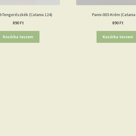
9-Tengerészkék (Catania 124)
Panni-003-Krém (Catania
890
Ft
890
Ft
Kosárba teszem
Kosárba teszem