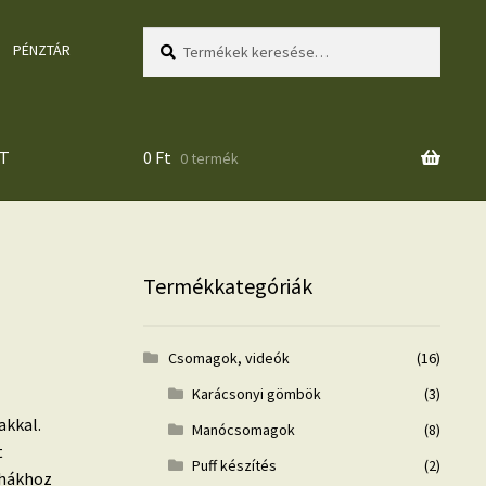
Keresés
Keresés
PÉNZTÁR
a
következőre:
T
0
Ft
0 termék
Termékkategóriák
Csomagok, videók
(16)
Karácsonyi gömbök
(3)
akkal.
Manócsomagok
(8)
t
Puff készítés
(2)
uhákhoz