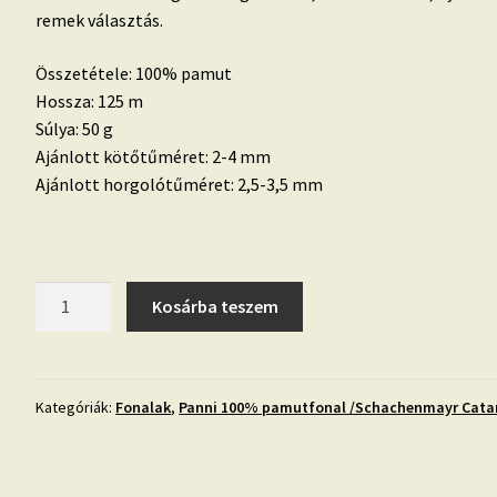
remek választás.
Összetétele: 100% pamut
Hossza: 125 m
Súlya: 50 g
Ajánlott kötőtűméret: 2-4 mm
Ajánlott horgolótűméret: 2,5-3,5 mm
Panni-
Kosárba teszem
Multicolor-
14-
catalin
mennyiség
Kategóriák:
Fonalak
,
Panni 100% pamutfonal /Schachenmayr Cata