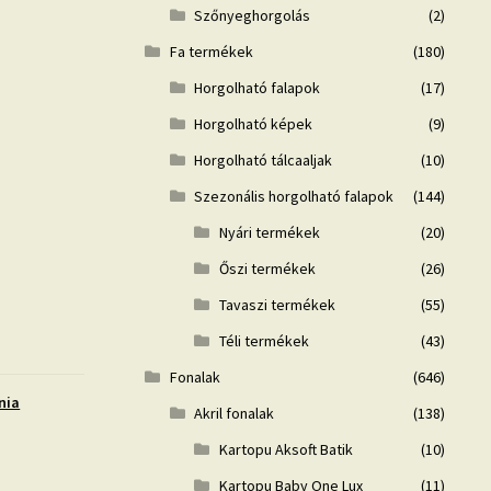
Szőnyeghorgolás
(2)
Fa termékek
(180)
Horgolható falapok
(17)
Horgolható képek
(9)
Horgolható tálcaaljak
(10)
Szezonális horgolható falapok
(144)
Nyári termékek
(20)
Őszi termékek
(26)
Tavaszi termékek
(55)
Téli termékek
(43)
Fonalak
(646)
nia
Akril fonalak
(138)
Kartopu Aksoft Batik
(10)
Kartopu Baby One Lux
(11)