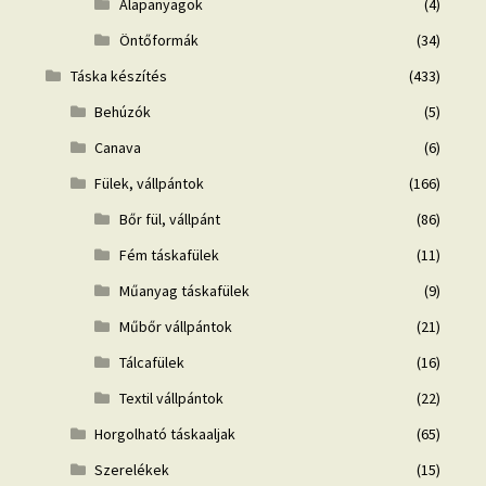
Alapanyagok
(4)
Öntőformák
(34)
Táska készítés
(433)
Behúzók
(5)
Canava
(6)
Fülek, vállpántok
(166)
Bőr fül, vállpánt
(86)
Fém táskafülek
(11)
Műanyag táskafülek
(9)
Műbőr vállpántok
(21)
Tálcafülek
(16)
Textil vállpántok
(22)
Horgolható táskaaljak
(65)
Szerelékek
(15)