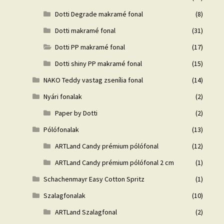
Dotti Degrade makramé fonal
(8)
Dotti makramé fonal
(31)
Dotti PP makramé fonal
(17)
Dotti shiny PP makramé fonal
(15)
NAKO Teddy vastag zsenília fonal
(14)
Nyári fonalak
(2)
Paper by Dotti
(2)
Pólófonalak
(13)
ARTLand Candy prémium pólófonal
(12)
ARTLand Candy prémium pólófonal 2 cm
(1)
Schachenmayr Easy Cotton Spritz
(1)
Szalagfonalak
(10)
ARTLand Szalagfonal
(2)