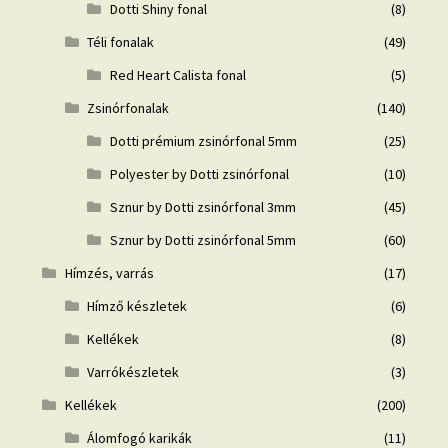
Dotti Shiny fonal
(8)
Téli fonalak
(49)
Red Heart Calista fonal
(5)
Zsinórfonalak
(140)
Dotti prémium zsinórfonal 5mm
(25)
Polyester by Dotti zsinórfonal
(10)
Sznur by Dotti zsinórfonal 3mm
(45)
Sznur by Dotti zsinórfonal 5mm
(60)
Hímzés, varrás
(17)
Hímző készletek
(6)
Kellékek
(8)
Varrókészletek
(3)
Kellékek
(200)
Álomfogó karikák
(11)