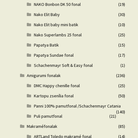
NAKO Bonbon DK 50 fonal
(19)
Nako Elit Baby
(30)
Nako Elit baby mini batik
(10)
Nako Superlambs 25 fonal
(25)
Papatya Batik
(15)
Papatya Sundae fonal
(17)
Schachenmayr Soft & Easy fonal
(1)
Amigurumi fonalak
(236)
DMC Happy chenille fonal
(25)
Kartopu zsenília fonal
(50)
Panni 100% pamutfonal /Schachenmayr Catania
(140)
Puli pamutfonal
(21)
Makraméfonalak
(85)
ARTLand Toledo makramé fonal
(14)