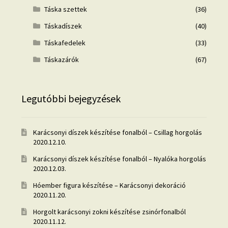
Táska szettek
(36)
Táskadíszek
(40)
Táskafedelek
(33)
Táskazárók
(67)
Legutóbbi bejegyzések
Karácsonyi díszek készítése fonalból – Csillag horgolás
2020.12.10.
Karácsonyi díszek készítése fonalból – Nyalóka horgolás
2020.12.03.
Hóember figura készítése – Karácsonyi dekoráció
2020.11.20.
Horgolt karácsonyi zokni készítése zsinórfonalból
2020.11.12.