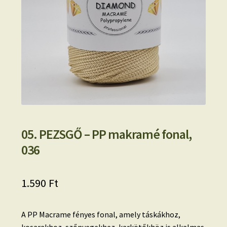
05. PEZSGŐ – PP makramé fonal,
036
1.590
Ft
A PP Macrame fényes fonal, amely táskákhoz,
kosarakhoz, szőnyegekhez, karkötőkhöz is alkalmas.