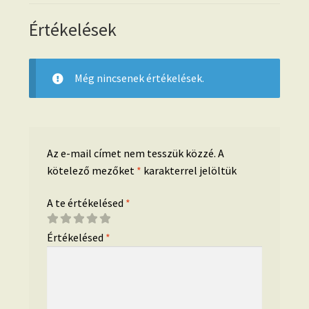
Értékelések
Még nincsenek értékelések.
Az e-mail címet nem tesszük közzé.
A
kötelező mezőket
*
karakterrel jelöltük
A te értékelésed
*
Értékelésed
*