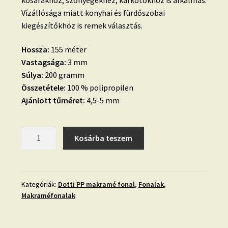
Vízállósága miatt konyhai és fürdőszobai
kiegészítőkhöz is remek választás.
Hossza:
155 méter
Vastagsága:
3 mm
Súlya:
200 gramm
Összetétele:
100 % polipropilen
Ajánlott tűméret:
4,5-5 mm
05.
Kosárba teszem
PEZSGŐ
-
PP
makramé
Kategóriák:
Dotti PP makramé fonal
,
Fonalak
,
Makraméfonalak
fonal,
036
mennyiség