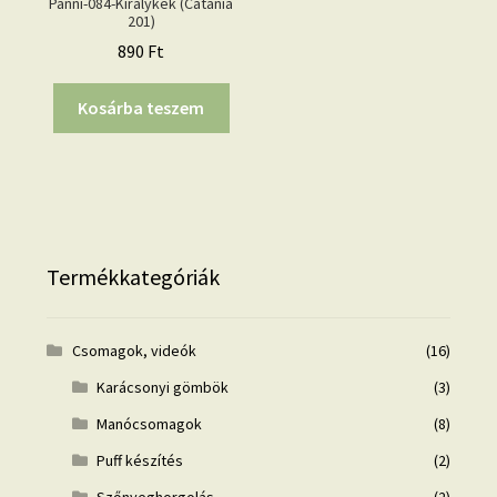
Panni-084-Királykék (Catania
201)
890
Ft
Kosárba teszem
Termékkategóriák
Csomagok, videók
(16)
Karácsonyi gömbök
(3)
Manócsomagok
(8)
Puff készítés
(2)
Szőnyeghorgolás
(2)