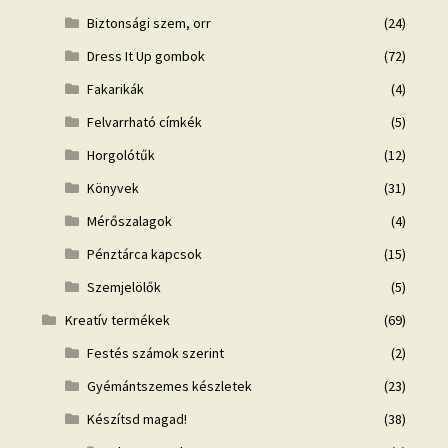
Biztonsági szem, orr
(24)
Dress It Up gombok
(72)
Fakarikák
(4)
Felvarrható címkék
(5)
Horgolótűk
(12)
Könyvek
(31)
Mérőszalagok
(4)
Pénztárca kapcsok
(15)
Szemjelölők
(5)
Kreatív termékek
(69)
Festés számok szerint
(2)
Gyémántszemes készletek
(23)
Készítsd magad!
(38)