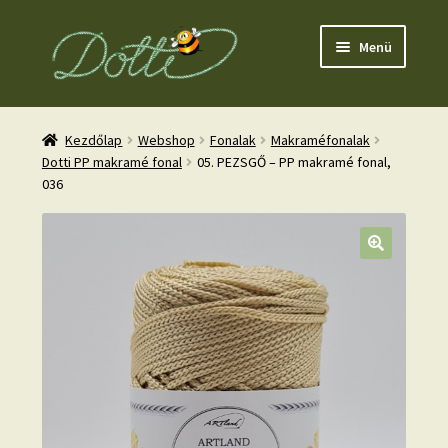
Ugrás
Kilépés
Menü
a
a
navigációhoz
tartalomba
Kezdőlap
Webshop
Fonalak
Makraméfonalak
Dotti PP makramé fonal
05. PEZSGŐ – PP makramé fonal,
036
nd
u