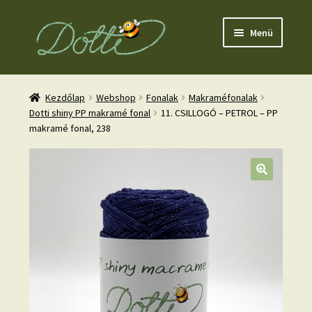
Ugrás
Kilépés
Menü
a
a
navigációhoz
tartalomba
Kezdőlap
Webshop
Fonalak
Makraméfonalak
Dotti shiny PP makramé fonal
11. CSILLOGÓ – PETROL – PP
makramé fonal, 238
nd
u