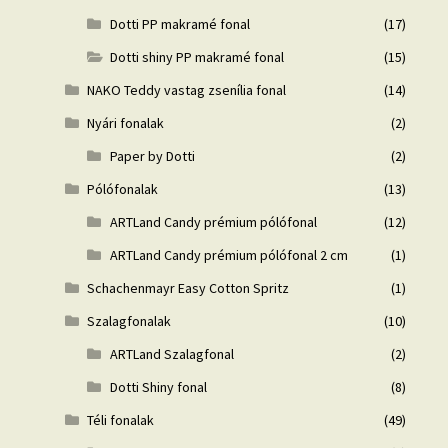
Dotti PP makramé fonal
(17)
Dotti shiny PP makramé fonal
(15)
NAKO Teddy vastag zsenília fonal
(14)
Nyári fonalak
(2)
Paper by Dotti
(2)
Pólófonalak
(13)
ARTLand Candy prémium pólófonal
(12)
ARTLand Candy prémium pólófonal 2 cm
(1)
Schachenmayr Easy Cotton Spritz
(1)
Szalagfonalak
(10)
ARTLand Szalagfonal
(2)
Dotti Shiny fonal
(8)
Téli fonalak
(49)