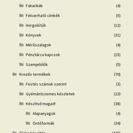
Fakarikák
(4)
Felvarrható címkék
(5)
Horgolótűk
(12)
Könyvek
(31)
Mérőszalagok
(4)
Pénztárca kapcsok
(15)
Szemjelölők
(5)
Kreatív termékek
(70)
Festés számok szerint
(3)
Gyémántszemes készletek
(23)
Készítsd magad!
(38)
Alapanyagok
(4)
Öntőformák
(34)