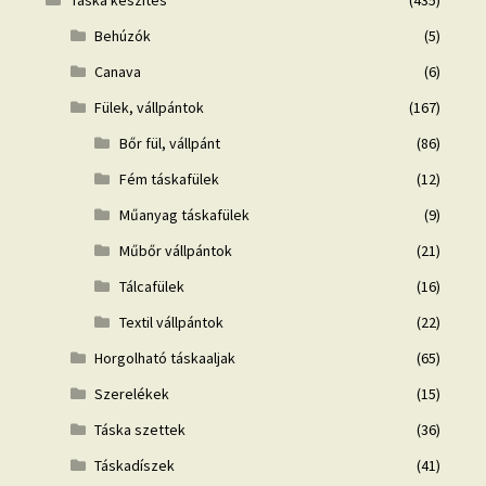
Táska készítés
(435)
Behúzók
(5)
Canava
(6)
Fülek, vállpántok
(167)
Bőr fül, vállpánt
(86)
Fém táskafülek
(12)
Műanyag táskafülek
(9)
Műbőr vállpántok
(21)
Tálcafülek
(16)
Textil vállpántok
(22)
Horgolható táskaaljak
(65)
Szerelékek
(15)
Táska szettek
(36)
Táskadíszek
(41)