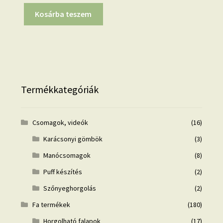
Kosárba teszem
Termékkategóriák
Csomagok, videók
(16)
Karácsonyi gömbök
(3)
Manócsomagok
(8)
Puff készítés
(2)
Szőnyeghorgolás
(2)
Fa termékek
(180)
Horgolható falapok
(17)