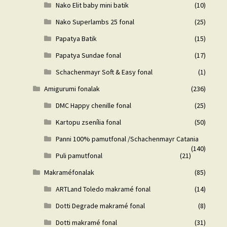
Nako Elit baby mini batik
(10)
Nako Superlambs 25 fonal
(25)
Papatya Batik
(15)
Papatya Sundae fonal
(17)
Schachenmayr Soft & Easy fonal
(1)
Amigurumi fonalak
(236)
DMC Happy chenille fonal
(25)
Kartopu zsenília fonal
(50)
Panni 100% pamutfonal /Schachenmayr Catania
(140)
Puli pamutfonal
(21)
Makraméfonalak
(85)
ARTLand Toledo makramé fonal
(14)
Dotti Degrade makramé fonal
(8)
Dotti makramé fonal
(31)