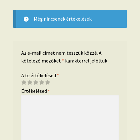
Még nincsenek értékelések.
Az e-mail címet nem tesszük közzé.
A
kötelező mezőket
*
karakterrel jelöltük
A te értékelésed
*
Értékelésed
*