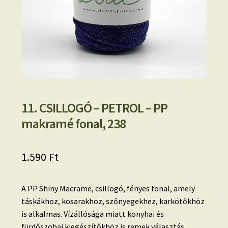
11. CSILLOGÓ – PETROL – PP
makramé fonal, 238
1.590
Ft
A PP Shiny Macrame, csillogó, fényes fonal, amely
táskákhoz, kosarakhoz, szőnyegekhez, karkötőkhöz
is alkalmas. Vízállósága miatt konyhai és
fürdőszobai kiegészítőkhöz is remek választás.