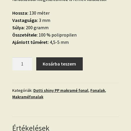
Hossza:
130 méter
Vastagsága:
3 mm
Súlya:
200 gramm
Összetétele:
100 % polipropilen
Ajánlott tűméret:
4,5-5 mm
11.
Kosárba teszem
CSILLOGÓ
-
PETROL
-
Kategóriák:
Dotti shiny PP makramé fonal
,
Fonalak
,
Makraméfonalak
PP
makramé
fonal,
238
mennyiség
Értékelések