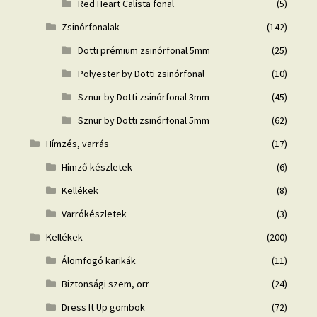
Red Heart Calista fonal
(5)
Zsinórfonalak
(142)
Dotti prémium zsinórfonal 5mm
(25)
Polyester by Dotti zsinórfonal
(10)
Sznur by Dotti zsinórfonal 3mm
(45)
Sznur by Dotti zsinórfonal 5mm
(62)
Hímzés, varrás
(17)
Hímző készletek
(6)
Kellékek
(8)
Varrókészletek
(3)
Kellékek
(200)
Álomfogó karikák
(11)
Biztonsági szem, orr
(24)
Dress It Up gombok
(72)