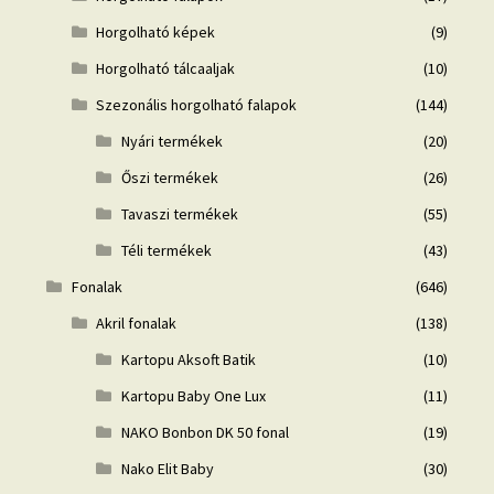
Horgolható képek
(9)
Horgolható tálcaaljak
(10)
Szezonális horgolható falapok
(144)
Nyári termékek
(20)
Őszi termékek
(26)
Tavaszi termékek
(55)
Téli termékek
(43)
Fonalak
(646)
Akril fonalak
(138)
Kartopu Aksoft Batik
(10)
Kartopu Baby One Lux
(11)
NAKO Bonbon DK 50 fonal
(19)
Nako Elit Baby
(30)