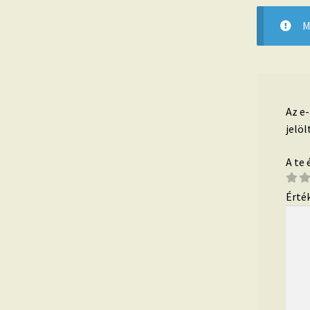
M
Az e
jelöl
A te
Érté