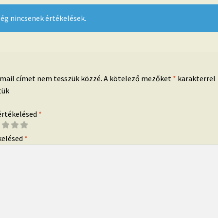
ég nincsenek értékelések.
-mail címet nem tesszük közzé.
A kötelező mezőket
*
karakterrel
tük
 értékelésed
*
kelésed
*