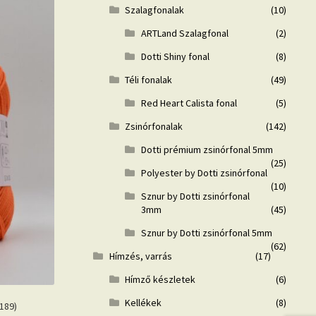
Szalagfonalak
(10)
ARTLand Szalagfonal
(2)
Dotti Shiny fonal
(8)
Téli fonalak
(49)
Red Heart Calista fonal
(5)
Zsinórfonalak
(142)
Dotti prémium zsinórfonal 5mm
(25)
Polyester by Dotti zsinórfonal
(10)
Sznur by Dotti zsinórfonal
3mm
(45)
Sznur by Dotti zsinórfonal 5mm
(62)
Hímzés, varrás
(17)
Hímző készletek
(6)
Kellékek
(8)
 189)