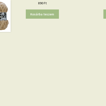
890
Ft
Kosárba teszem