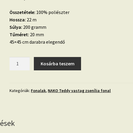
Összetétele:
100% poliészter
Hossza:
22 m
Súlya:
200 gramm
Tűméret:
20 mm
45×45 cm darabra elegendő
NAKO
Kosárba teszem
Teddy
vastag
zseníliafonal-
piros-
Kategóriák:
Fonalak
,
NAKO Teddy vastag zsenília fonal
13200
mennyiség
lések