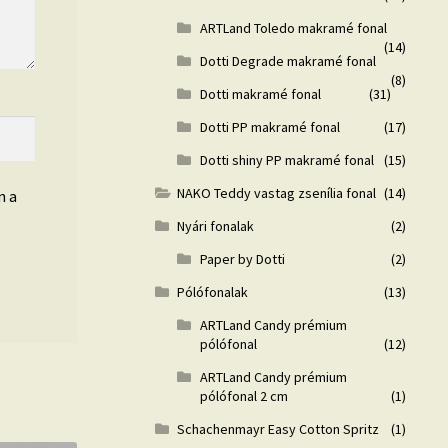
ARTLand Toledo makramé fonal
(14)
Dotti Degrade makramé fonal
(8)
Dotti makramé fonal
(31)
Dotti PP makramé fonal
(17)
Dotti shiny PP makramé fonal
(15)
NAKO Teddy vastag zsenília fonal
(14)
n a
Nyári fonalak
(2)
Paper by Dotti
(2)
Pólófonalak
(13)
ARTLand Candy prémium
pólófonal
(12)
ARTLand Candy prémium
pólófonal 2 cm
(1)
Schachenmayr Easy Cotton Spritz
(1)