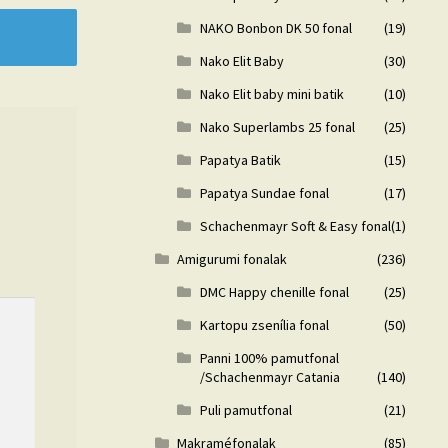
NAKO Bonbon DK 50 fonal
(19)
Nako Elit Baby
(30)
Nako Elit baby mini batik
(10)
Nako Superlambs 25 fonal
(25)
Papatya Batik
(15)
Papatya Sundae fonal
(17)
Schachenmayr Soft & Easy fonal
(1)
Amigurumi fonalak
(236)
DMC Happy chenille fonal
(25)
Kartopu zsenília fonal
(50)
Panni 100% pamutfonal
/Schachenmayr Catania
(140)
Puli pamutfonal
(21)
Makraméfonalak
(85)