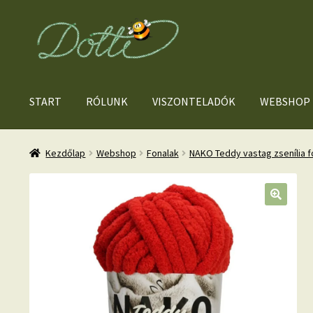
Ugrás
Kilépés
a
a
navigációhoz
tartalomba
START
RÓLUNK
VISZONTELADÓK
WEBSHOP
Kezdőlap
Webshop
Fonalak
NAKO Teddy vastag zsenília f