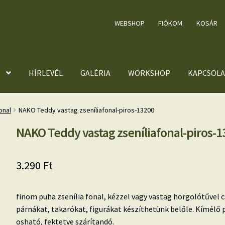
WEBSHOP
FIÓKOM
KOSÁR
HÍRLEVÉL
GALÉRIA
WORKSHOP
KAPCSOLA
onal
NAKO Teddy vastag zseníliafonal-piros-13200
NAKO Teddy vastag zseníliafonal-piros-1
3.290
Ft
finom puha zsenília fonal, kézzel vagy vastag horgolótűvel 
párnákat, takarókat, figurákat készíthetünk belőle. Kímél
osható, fektetve szárítandó.