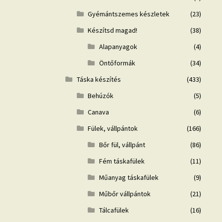
Gyémántszemes készletek
(23)
Készítsd magad!
(38)
Alapanyagok
(4)
Öntőformák
(34)
Táska készítés
(433)
Behúzók
(5)
Canava
(6)
Fülek, vállpántok
(166)
Bőr fül, vállpánt
(86)
Fém táskafülek
(11)
Műanyag táskafülek
(9)
Műbőr vállpántok
(21)
Tálcafülek
(16)