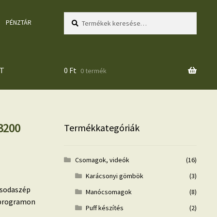
Keresés
Keresés
PÉNZTÁR
a
következőre:
T
0
Ft
0 termék
3200
Termékkategóriák
Csomagok, videók
(16)
Karácsonyi gömbök
(3)
csodaszép
Manócsomagok
(8)
ő programon
Puff készítés
(2)