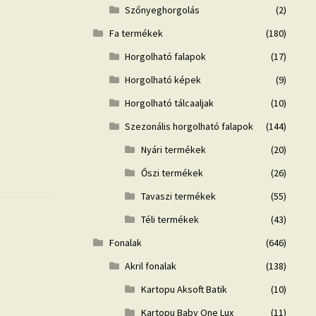
Szőnyeghorgolás
(2)
Fa termékek
(180)
Horgolható falapok
(17)
Horgolható képek
(9)
Horgolható tálcaaljak
(10)
Szezonális horgolható falapok
(144)
Nyári termékek
(20)
Őszi termékek
(26)
Tavaszi termékek
(55)
Téli termékek
(43)
Fonalak
(646)
Akril fonalak
(138)
Kartopu Aksoft Batik
(10)
Kartopu Baby One Lux
(11)