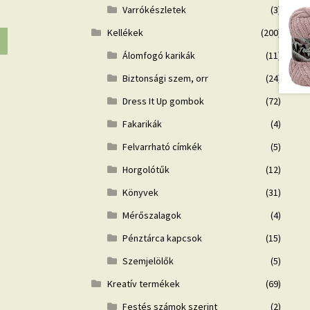
Varrókészletek
(3)
Kellékek
(200)
Álomfogó karikák
(11)
Biztonsági szem, orr
(24)
Dress It Up gombok
(72)
Fakarikák
(4)
Felvarrható címkék
(5)
Horgolótűk
(12)
Könyvek
(31)
Mérőszalagok
(4)
Pénztárca kapcsok
(15)
Szemjelölők
(5)
Kreatív termékek
(69)
Festés számok szerint
(2)