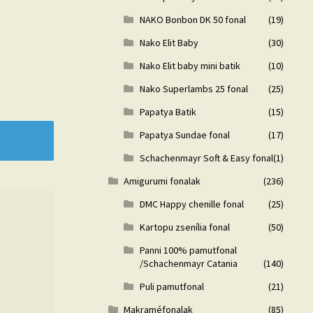
NAKO Bonbon DK 50 fonal
(19)
Nako Elit Baby
(30)
Nako Elit baby mini batik
(10)
Nako Superlambs 25 fonal
(25)
Papatya Batik
(15)
Papatya Sundae fonal
(17)
Schachenmayr Soft & Easy fonal
(1)
Amigurumi fonalak
(236)
DMC Happy chenille fonal
(25)
Kartopu zsenília fonal
(50)
Panni 100% pamutfonal
/Schachenmayr Catania
(140)
Puli pamutfonal
(21)
Makraméfonalak
(85)