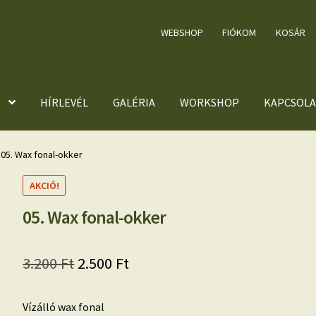
WEBSHOP
FIÓKOM
KOSÁR
HÍRLEVÉL
GALÉRIA
WORKSHOP
KAPCSOLA
05. Wax fonal-okker
AKCIÓ!
05. Wax fonal-okker
Original
Current
3.200
Ft
2.500
Ft
price
price
Vízálló wax fonal
was:
is: