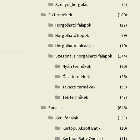
Szőnyeghorgolás
(2)
Fa termékek
(180)
Horgolható falapok
(17)
Horgolható képek
(9)
Horgolható tálcaaljak
(10)
Szezonális horgolható falapok
(144)
Nyári termékek
(20)
Őszi termékek
(26)
Tavaszi termékek
(55)
Téli termékek
(43)
Fonalak
(646)
Akril fonalak
(138)
Kartopu Aksoft Batik
(10)
Kartopu Baby One Lux
(11)