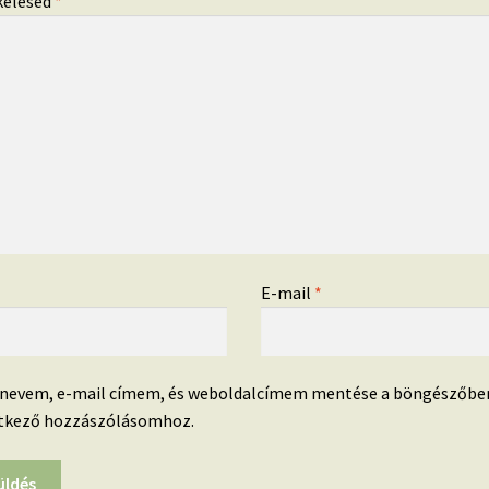
kelésed
*
*
E-mail
*
 nevem, e-mail címem, és weboldalcímem mentése a böngészőbe
tkező hozzászólásomhoz.