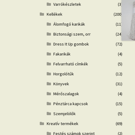
Varrókészletek
(3)
Kellékek
(200)
Álomfogó karikák
(11)
Biztonsági szem, orr
(24)
Dress It Up gombok
(72)
Fakarikák
(4)
Felvarrható címkék
(5)
Horgolótűk
(12)
Könyvek
(31)
Mérőszalagok
(4)
Pénztárca kapcsok
(15)
Szemjelölők
(5)
Kreatív termékek
(69)
Festés számok szerint
(2)