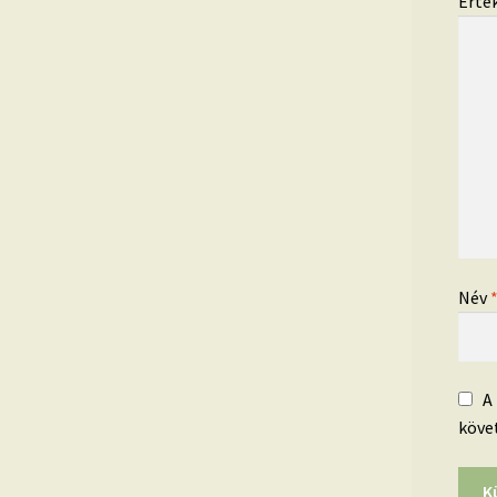
Érté
Név
A
köve