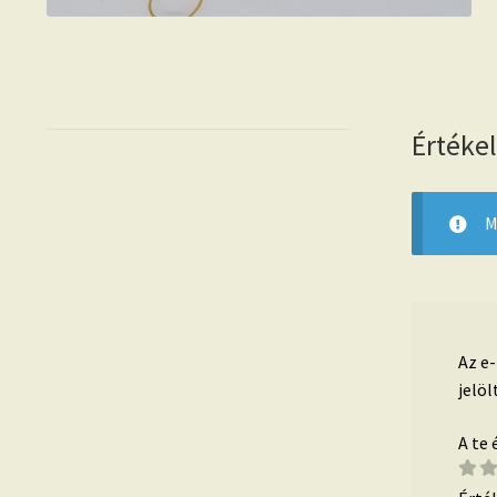
Értéke
M
Az e
jelöl
A te