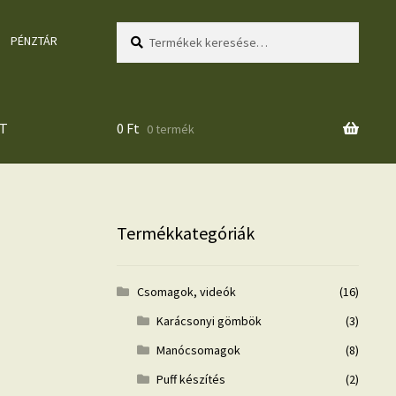
Keresés
Keresés
PÉNZTÁR
a
következőre:
T
0
Ft
0 termék
Termékkategóriák
Csomagok, videók
(16)
Karácsonyi gömbök
(3)
Manócsomagok
(8)
Puff készítés
(2)