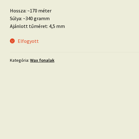
3.200 Ft.
2.500 Ft.
Hossza: ~170 méter
Súlya: ~340 gramm
Ajánlott tűméret: 4,5 mm
Elfogyott
Kategória:
Wax fonalak