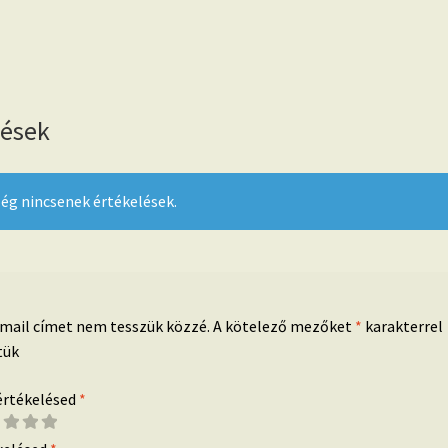
lések
ég nincsenek értékelések.
-mail címet nem tesszük közzé.
A kötelező mezőket
*
karakterrel
tük
 értékelésed
*