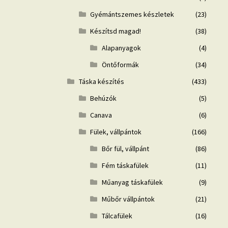
Gyémántszemes készletek
(23)
Készítsd magad!
(38)
Alapanyagok
(4)
Öntőformák
(34)
Táska készítés
(433)
Behúzók
(5)
Canava
(6)
Fülek, vállpántok
(166)
Bőr fül, vállpánt
(86)
Fém táskafülek
(11)
Műanyag táskafülek
(9)
Műbőr vállpántok
(21)
Tálcafülek
(16)