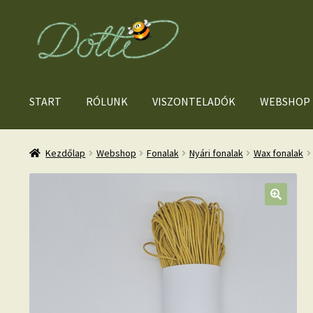
Ugrás
Kilépés
a
a
navigációhoz
tartalomba
START
RÓLUNK
VISZONTELADÓK
WEBSHOP
Kezdőlap
Webshop
Fonalak
Nyári fonalak
Wax fonalak