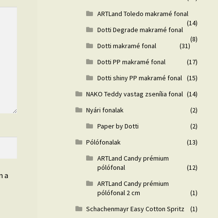
ARTLand Toledo makramé fonal
(14)
Dotti Degrade makramé fonal
(8)
Dotti makramé fonal
(31)
Dotti PP makramé fonal
(17)
Dotti shiny PP makramé fonal
(15)
NAKO Teddy vastag zsenília fonal
(14)
Nyári fonalak
(2)
Paper by Dotti
(2)
Pólófonalak
(13)
ARTLand Candy prémium
pólófonal
(12)
n a
ARTLand Candy prémium
pólófonal 2 cm
(1)
Schachenmayr Easy Cotton Spritz
(1)