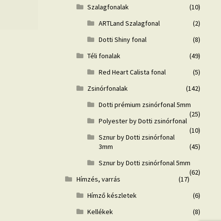
Szalagfonalak
(10)
ARTLand Szalagfonal
(2)
Dotti Shiny fonal
(8)
Téli fonalak
(49)
Red Heart Calista fonal
(5)
Zsinórfonalak
(142)
Dotti prémium zsinórfonal 5mm
(25)
Polyester by Dotti zsinórfonal
(10)
Sznur by Dotti zsinórfonal
3mm
(45)
Sznur by Dotti zsinórfonal 5mm
(62)
Hímzés, varrás
(17)
Hímző készletek
(6)
Kellékek
(8)